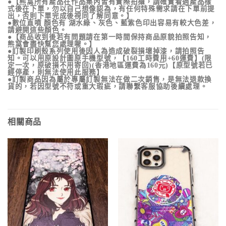
●【熊窩所有產品在作品集內皆有實際拍攝，請確實看過產品樣
式後在下單，勿以自己想像認為，有任何特殊需求請在下單前提
出，否則下單完成後視同了解同意。】
●數位直噴 顏色有 湖水綠、灰色、藍紫色印出容易有較大色差，
請避開這些顏色。
●【商品收到後若有問題請在第一時間保持商品原貌拍照告知，
熊窩會盡快幫您處理喔。】
●訂製印刷殼系列使用後因人為造成破裂損壞掉漆，請拍照告
知。可以用原設計圖原手機型號，【160工時費用+60運費】(限
定一次，原破損不用寄回)(香港地區運費為160元)【原型號若已
經停產，則無法使用此服務】
●訂製商品因為屬於專屬訂製無法在做二次銷售，是無法退款換
貨的，若因型號不符或重大瑕疵，請聯繫客服協助後續處理。
相關商品