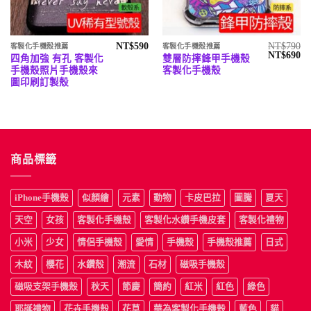
NT$
590
NT$
790
客製化手機殼推薦
客製化手機殼推薦
原
目
NT$
690
四角加強 有孔 客製化
雙層防摔鋒甲手機殼
始
前
手機殼照片手機殼來
客製化手機殼
價
價
格：
格
圖印刷訂製殼
NT$790。
N
商品標籤
iPhone手機殼
似顏繪
元素
動物
卡皮巴拉
圖騰
夏天
天空
女孩
客製化手機殼
客製化水鑽手機皮套
客製化禮物
小米
少女
情侶手機殼
愛情
手機殼
手機殼推薦
日式
木紋
櫻花
水鑽殼
潮流
石材
磁吸手機殼
磁吸支架手機殼
秋天
節慶
簡約
紅米
紅色
綠色
耶誕禮物
花卉手機殼
花草
華為客製化手機殼
藍色
貓