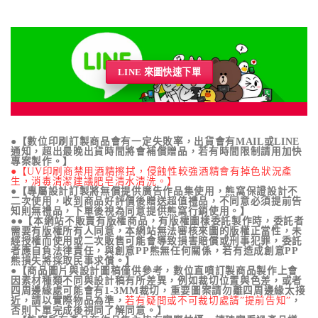
LINE 來圖快速下單
●【數位印刷訂製商品會有一定失敗率，出貨會有MAIL或LINE
通知，超出最晚出貨時間將會補償贈品，若有時間限制請用加快
專案製作。】
●【UV印刷商禁用酒精擦拭，侵蝕性較強酒精會有掉色狀況產
生，消毒清潔建議肥皂清水清洗。】
●【專屬設計訂製將無償提供廣告作品集使用，熊窩保證設計不
二次使用，收到商品好評價後贈送超值禮品，不同意必須提前告
知則無禮品，下單後視為同意提供熊窩行銷使用。】
●●【本網站不販賣有版權商品，有版權圖樣委託製作時，委託者
需要有版權所有人同意，本網站無法審核來圖的版權正當性，未
經授權而使用或二次販售可能會導致損害賠償或刑事犯罪，委託
者應自負法律責任，與創意PP熊無任何關係，若有造成創意PP
熊損失將採取民事求償。】
●【商品圖片與設計圖稿僅供參考，數位直噴訂製商品製作上會
因素材種類不同與設計稿有所差異，例如裁切位置與色差，或者
四周邊緣處可能會有1-3MM裁切，重要圖案請勿離四周邊緣太接
近，請以實際物品為準，
若有疑問或不可裁切處請”提前告知”
，
否則下單完成後視同了解同意。】