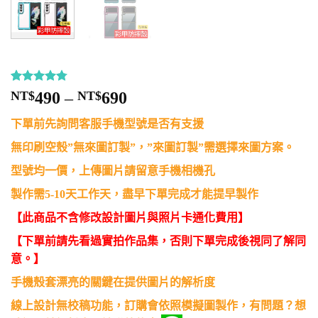
評分
12
4.75
價
NT$
490
–
NT$
690
/ 5，已有
格
位顧客進
下單前先詢問客服手機型號是否有支援
行評分
範
圍：
無印刷空殼”無來圖訂製”，”來圖訂製”需選擇來圖方案。
NT$490
型號均一價，上傳圖片請留意手機相機孔
到
製作需5-10天工作天，盡早下單完成才能提早製作
NT$690
【此商品不含修改設計圖片與照片卡通化費用】
【下單前請先看過實拍作品集，否則下單完成後視同了解同
意。】
手機殼套漂亮的關鍵在提供圖片的解析度
線上設計無校稿功能，訂購會依照模擬圖製作，有問題？想