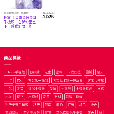
NT$
590
創意設計模板 手機殼
原
目
NT$
390
H001｜星雲夢境設計
始
前
手機殼｜在夢幻星空
價
價
格：
格：
下，感受無限可能
NT$590。
NT$390。
商品標籤
iPhone手機殼
似顏繪
元素
動物
卡皮巴拉
圖騰
夏天
天空
女孩
客製化手機殼
客製化水鑽手機皮套
客製化禮物
小米
少女
情侶手機殼
愛情
手機殼
手機殼推薦
日式
木紋
櫻花
水鑽殼
潮流
石材
磁吸手機殼
磁吸支架手機殼
秋天
節慶
簡約
紅米
紅色
綠色
耶誕禮物
花卉手機殼
花草
華為客製化手機殼
藍色
貓