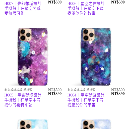
原
目
原
目
NT$
390
NT$
390
H007｜夢幻想域設計
H006｜星空之夢設計
始
前
始
前
手機殼｜在星空間感
手機殼｜在星空下尋
價
價
價
價
格：
格：
格：
格
受無限可能
找屬於你的故事
NT$590。
NT$390。
NT$590。
N
NT$
590
NT$
590
創意設計模板 手機殼
創意設計模板 手機殼
原
目
原
目
NT$
390
NT$
390
H005｜星雲夢境設計
H004｜星空夢游設計
始
前
始
前
手機殼｜在星空中尋
手機殼｜在星空下尋
價
價
價
價
格：
格：
格：
格
找你的獨特印記
找屬於你的宇宙
NT$590。
NT$390。
NT$590。
N