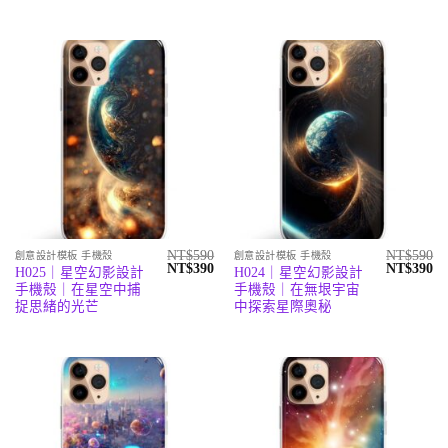
NT$590。
NT$390。
NT$590。
N
NT$
590
NT$
590
創意設計模板 手機殼
創意設計模板 手機殼
原
目
原
目
NT$
390
NT$
390
H025｜星空幻影設計
H024｜星空幻影設計
始
前
始
前
手機殼｜在星空中捕
手機殼｜在無垠宇宙
價
價
價
價
格：
格：
格：
格
捉思緒的光芒
中探索星際奧秘
NT$590。
NT$390。
NT$590。
N