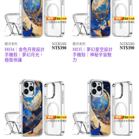
NT$
590
NT$
590
銀河系列
銀河系列
原
目
原
目
NT$
390
NT$
390
H034｜金色月夜設計
H035｜夢幻星空設計
始
前
始
前
手機殼｜夢幻月光，
手機殼｜神秘宇宙魅
價
價
價
價
格：
格：
格：
格
極致保護
力
NT$590。
NT$390。
NT$590。
N