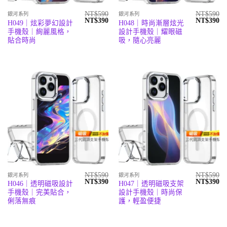
NT$
590
NT$
590
銀河系列
銀河系列
原
目
原
目
NT$
390
NT$
390
H049｜炫彩夢幻設計
H048｜時尚漸層炫光
始
前
始
前
手機殼｜絢麗風格，
設計手機殼｜耀眼磁
價
價
價
價
格：
格：
格：
格
貼合時尚
吸，隨心亮麗
NT$590。
NT$390。
NT$590。
N
NT$
590
NT$
590
銀河系列
銀河系列
原
目
原
目
NT$
390
NT$
390
H046｜透明磁吸設計
H047｜透明磁吸支架
始
前
始
前
手機殼｜完美貼合，
設計手機殼｜時尚保
價
價
價
價
格：
格：
格：
格
俐落無痕
護，輕盈便捷
NT$590。
NT$390。
NT$590。
N