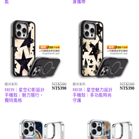
格：
格：
格：
格
能
身攜帶
NT$590。
NT$390。
NT$590。
N
NT$
590
NT$
590
銀河系列
銀河系列
原
目
原
目
NT$
390
NT$
390
H039｜星空幻影設計
H038｜星空魅力設計
始
前
始
前
手機殼｜魅力隨行，
手機殼｜多功能時尚
價
價
價
價
格：
格：
格：
格
獨特風格
守護
NT$590。
NT$390。
NT$590。
N