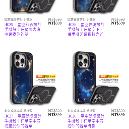
NT$
590
NT$
590
創意設計模板 手機殼
創意設計模板 手機殼
原
目
原
目
NT$
390
NT$
390
H029｜星空幻影設計
H028｜星空夢境設計
始
前
始
前
手機殼｜在星辰大海
手機殼｜在星空下，
價
價
價
價
格：
格：
格：
格
中尋找你的夢
讓手機閃耀獨特光芒
NT$590。
NT$390。
NT$590。
N
NT$
590
NT$
590
創意設計模板 手機殼
創意設計模板 手機殼
原
目
原
目
NT$
390
NT$
390
H027｜星辰夢境設計
H026｜星空夢境設計
始
前
始
前
手機殼｜在星空中尋
手機殼｜在星空中尋
價
價
價
價
格：
格：
格：
格
找屬於你的奢華
找你的奢華時刻