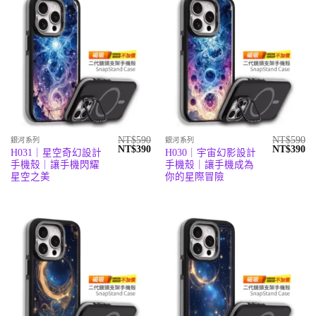
NT$
590
NT$
590
銀河系列
銀河系列
原
目
原
目
NT$
390
NT$
390
H031｜星空奇幻設計
H030｜宇宙幻影設計
始
前
始
前
手機殼｜讓手機閃耀
手機殼｜讓手機成為
價
價
價
價
格：
格：
格：
格
星空之美
你的星際冒險
NT$590。
NT$390。
NT$590。
N