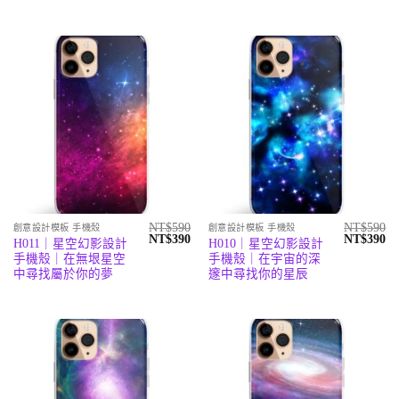
NT$590。
NT$390。
NT$590。
N
NT$
590
NT$
590
創意設計模板 手機殼
創意設計模板 手機殼
原
目
原
目
NT$
390
NT$
390
H011｜星空幻影設計
H010｜星空幻影設計
始
前
始
前
手機殼｜在無垠星空
手機殼｜在宇宙的深
價
價
價
價
格：
格：
格：
格
中尋找屬於你的夢
邃中尋找你的星辰
NT$590。
NT$390。
NT$590。
N