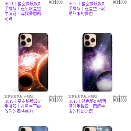
原
目
原
目
NT$
390
NT$
390
H021｜星空夢境設計
H020｜星空夢境設計
始
前
始
前
手機殼｜在無垠星空
手機殼｜在星空下感
價
價
價
價
格：
格：
格：
格
中漫遊，尋找夢想的
受無限的夢想
NT$590。
NT$390。
NT$590。
N
足跡
NT$
590
NT$
590
創意設計模板 手機殼
創意設計模板 手機殼
原
目
原
目
NT$
390
NT$
390
H019｜星空秘境設計
H018｜藍色夢幻銀河
始
前
始
前
手機殼｜在星空下綻
設計手機殼｜閃耀宇
價
價
價
價
格：
格：
格：
格
放你的獨特魅力
宙的科幻之選
NT$590。
NT$390。
NT$590。
N