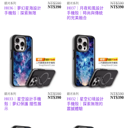
NT$
590
NT$
590
銀河系列
銀河系列
原
目
原
目
NT$
390
NT$
390
H036｜夢幻星海設計
H037｜月夜和風設計
始
前
始
前
手機殼｜探索無限
手機殼｜時尚與傳統
價
價
價
價
格：
格：
格：
格
的完美融合
NT$590。
NT$390。
NT$590。
N
NT$
590
NT$
590
銀河系列
銀河系列
原
目
原
目
NT$
390
NT$
390
H033｜星空設計手機
H032｜星空幻境設計
始
前
始
前
殼｜夢幻保護 隨性展
手機殼｜探索無限的
價
價
價
價
格：
格：
格：
格
示
震撼體驗
NT$590。
NT$390。
NT$590。
N