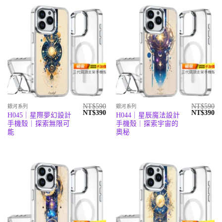
NT$
590
NT$
590
銀河系列
銀河系列
原
目
原
目
NT$
390
NT$
390
H045｜星際夢幻設計
H044｜星辰魔法設計
始
前
始
前
手機殼｜探索無限可
手機殼｜探索宇宙的
價
價
價
價
格：
格：
格：
格
能
奧秘
NT$590。
NT$390。
NT$590。
N