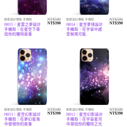
NT$
590
NT$
590
創意設計模板 手機殼
創意設計模板 手機殼
原
目
原
目
NT$
390
NT$
390
H015｜星雲之夢設計
H014｜星空夢境設計
始
前
始
前
手機殼｜在星空下尋
手機殼｜在宇宙中感
價
價
價
價
格：
格：
格：
格
找你的獨特故事
受無限可能
NT$590。
NT$390。
NT$590。
N
NT$
590
NT$
590
創意設計模板 手機殼
創意設計模板 手機殼
原
目
原
目
NT$
390
NT$
390
H013｜星空幻影設計
H012｜星空幻影設計
始
前
始
前
手機殼｜在夢幻星海
手機殼｜在宇宙星河
價
價
價
價
格：
格：
格：
格
中發現你的故事
中尋找你的獨特之光