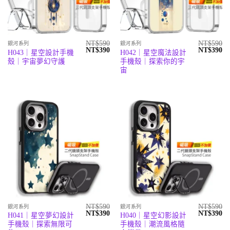
NT$
590
NT$
590
銀河系列
銀河系列
原
目
原
目
NT$
390
NT$
390
H043｜星空設計手機
H042｜星空魔法設計
始
前
始
前
殼｜宇宙夢幻守護
手機殼｜探索你的宇
價
價
價
價
格：
格：
格：
格
宙
NT$590。
NT$390。
NT$590。
N
NT$
590
NT$
590
銀河系列
銀河系列
原
目
原
目
NT$
390
NT$
390
H041｜星空夢幻設計
H040｜星空幻影設計
始
前
始
前
手機殼｜探索無限可
手機殼｜潮流風格隨
價
價
價
價