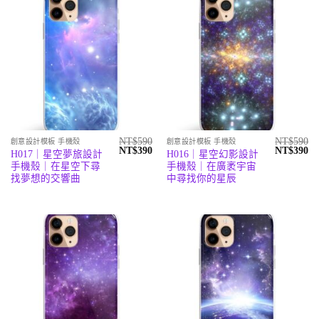
NT$
590
NT$
590
創意設計模板 手機殼
創意設計模板 手機殼
原
目
原
目
NT$
390
NT$
390
H017｜星空夢旅設計
H016｜星空幻影設計
始
前
始
前
手機殼｜在星空下尋
手機殼｜在廣袤宇宙
價
價
價
價
格：
格：
格：
格
找夢想的交響曲
中尋找你的星辰
NT$590。
NT$390。
NT$590。
N