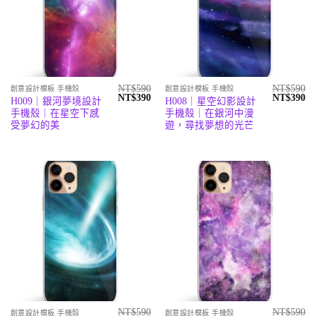
NT$
590
NT$
590
創意設計模板 手機殼
創意設計模板 手機殼
原
目
原
目
NT$
390
NT$
390
H009｜銀河夢境設計
H008｜星空幻影設計
始
前
始
前
手機殼｜在星空下感
手機殼｜在銀河中漫
價
價
價
價
格：
格：
格：
格
受夢幻的美
遊，尋找夢想的光芒
NT$590。
NT$390。
NT$590。
N
NT$
590
NT$
590
創意設計模板 手機殼
創意設計模板 手機殼