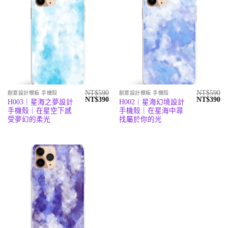
NT$
590
NT$
590
創意設計模板 手機殼
創意設計模板 手機殼
原
目
原
目
NT$
390
NT$
390
H003｜星海之夢設計
H002｜星海幻境設計
始
前
始
前
手機殼｜在星空下感
手機殼｜在星海中尋
價
價
價
價
格：
格：
格：
格
受夢幻的柔光
找屬於你的光
NT$590。
NT$390。
NT$590。
N