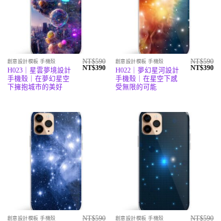
NT$
590
NT$
590
創意設計模板 手機殼
創意設計模板 手機殼
原
目
原
目
NT$
390
NT$
390
H023｜星雲夢境設計
H022｜夢幻星河設計
始
前
始
前
手機殼｜在夢幻星空
手機殼｜在星空下感
價
價
價
價
格：
格：
格：
格
下擁抱城市的美好
受無限的可能
NT$590。
NT$390。
NT$590。
N
NT$
590
NT$
590
創意設計模板 手機殼
創意設計模板 手機殼