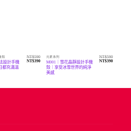
NT$
590
NT$
590
機殼
元素系列
創意設
原
目
原
目
NT$
390
NT$
390
魔法設計手機
M001｜雪花晶靜設計手機
N00
始
前
始
前
日都充滿溫
殼｜享受冰雪世界的純淨
殼｜讓
價
價
價
價
美感
族風情
格：
格：
格：
格：
NT$590。
NT$390。
NT$590。
NT$390。