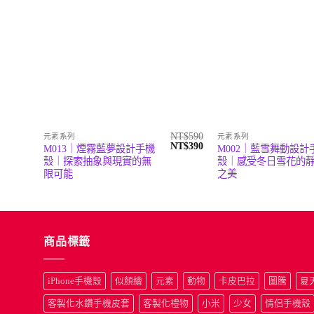
NT$
590
元素系列
元素系列
原
目
NT$
390
M013｜煙霧藍夢設計手機
M002｜藍雪舞動設計
始
前
殼｜探索抽象與現實的無
殼｜感受冬日雪花的
價
價
限可能
之美
格：
格：
NT$590。
NT$390。
商品標籤
iPhone手機殼
似顏繪
元素
動物
卡皮巴拉
圖騰
夏
客製化水鑽手機皮套
客製化禮物
小米
少女
情侶手機殼