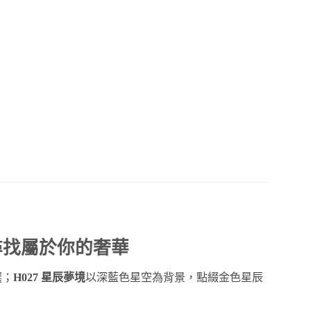
尋找屬於你的奢華
選；
H027 星辰夢境
以深藍色星空為背景，點綴金色星辰