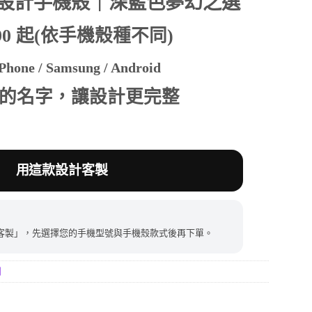
設計手機殼｜深藍色夢幻之選
390 起(依手機殼種不同)
390。
hone / Samsung / Android
的名字，讓設計更完整
用這款設計客製
客製」，先選擇您的手機型號與手機殼款式後再下單。
列