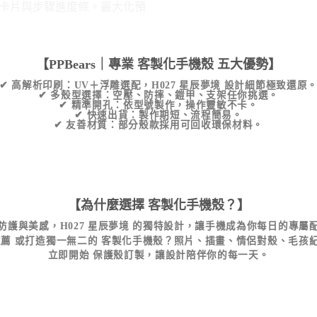
【PPBears｜專業
客製化手機殼
五大優勢】
✔
高解析印刷
：UV＋浮雕選配，
H027 星辰夢境
設計細節極致還原
✔
多殼型選擇
：空壓、防摔、鎧甲、支架任你挑選。
✔
精準開孔
：依型號製作，操作靈敏不卡。
✔
快速出貨
：製作期短、流程簡易。
✔
友善材質
：部分殼款採用可回收環保材料。
【為什麼選擇
客製化手機殼
？】
防護與美感，
H027 星辰夢境
的獨特設計，讓手機成為你每日的專屬
推薦
或打造獨一無二的
客製化手機殼
？照片、插畫、情侶對殼、毛孩
立即開始
保護殼訂製
，讓設計陪伴你的每一天。