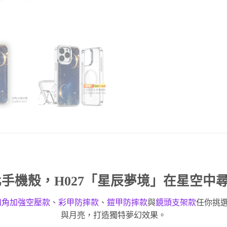
化手機殼
，H027「星辰夢境」在星空中
四角加強空壓款
、
彩甲防摔款
、
鎧甲防摔款
與
鏡頭支架款
任你挑
與月亮，打造獨特夢幻效果。