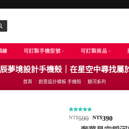
顏繪
可訂製手機型號
可訂製商品
｜星辰夢境設計手機殼｜在星空中尋找屬
首頁
/
創意設計模板 手機殼
/
銀河系列
評分
3
5
/
原
目
NT$
590
NT$
390
5，已有
位
始
前
顧客進行評