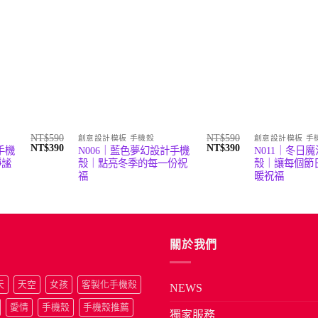
NT$
590
NT$
590
創意設計模板 手機殼
創意設計模板 手
原
目
原
目
NT$
390
NT$
390
手機
N006｜藍色夢幻設計手機
N011｜冬日
始
前
始
前
靜謐
殼｜點亮冬季的每一份祝
殼｜讓每個節
價
價
價
價
福
暖祝福
格：
格：
格：
格：
NT$590。
NT$390。
NT$590。
NT$390。
關於我們
天
天空
女孩
客製化手機殼
NEWS
愛情
手機殼
手機殼推薦
獨家服務