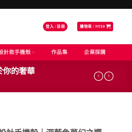
登入 / 註冊
購物車 /
NT$
0
設計款手機殼
作品集
企業採購
於你的奢華