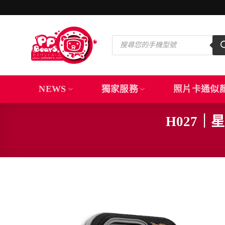
Skip
to
content
Products
search
NEWS
獨家服務
照片卡通似
H027