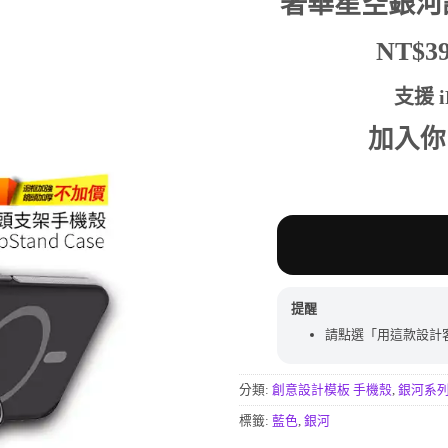
奢華星空銀河
分
價
價
格：
格：
NT$
NT$590。
NT$
支援 iP
加入你
提醒
請點選「用這款設計
分類:
創意設計模板 手機殼
,
銀河系
標籤:
藍色
,
銀河