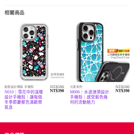
相關商品
NT$
590
NT$
590
創意設計模板 手機殼
元素系列
原
目
原
目
NT$
390
NT$
390
N010｜雪花中的溫暖
M006｜水波漣漪設計
始
前
始
前
設計手機殼｜讓每個
手機殼｜感受藍色幾
價
價
價
價
格：
格：
格：
格
冬季節慶都充滿歡樂
何的流動魅力
NT$590。
NT$390。
NT$590。
N
氣息