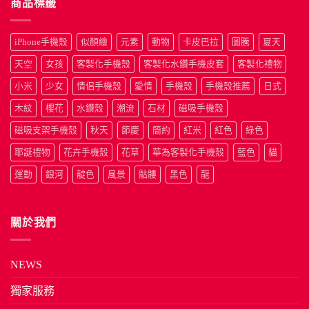
商品標籤
iPhone手機殼
似顏繪
元素
動物
卡皮巴拉
圖騰
夏天
天空
女孩
客製化手機殼
客製化水鑽手機皮套
客製化禮物
小米
少女
情侶手機殼
愛情
手機殼
手機殼推薦
日式
木紋
櫻花
水鑽殼
潮流
石材
磁吸手機殼
磁吸支架手機殼
秋天
節慶
簡約
紅米
紅色
綠色
耶誕禮物
花卉手機殼
花草
華為客製化手機殼
藍色
貓
運動
銀河
靛色
風景
骷髏
黑色
龍
關於我們
NEWS
獨家服務