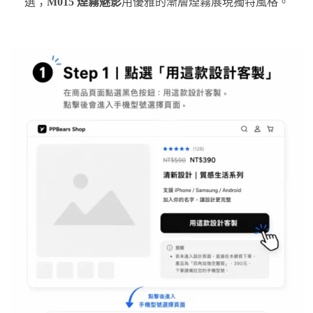
選；
M015 煙霧魅影
用優雅的漸層煙霧展現獨特風格。