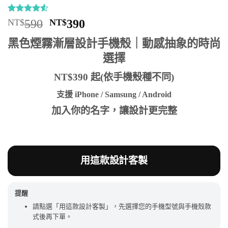
評分
6
4.5
/
原
目
NT$
590
NT$
390
5，已有
始
前
位顧客進
黑色煙霧漸層設計手機殼｜動感抽象的時尚
行評分
價
價
選擇
格：
格：
NT$590。
NT$390。
NT$390 起(依手機殼種不同)
支援 iPhone / Samsung / Android
加入你的名字，讓設計更完整
用這款設計客製
提醒
請點選「用這款設計客製」，先選擇您的手機型號與手機殼款
式後再下單。