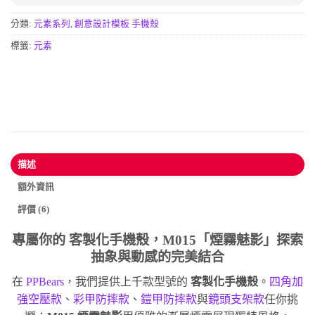
分類:
元素系列
,
創意設計模板 手機殼
標籤:
元素
描述
額外資訊
評價 (6)
專屬你的
客製化手機殼
，M015「煙霧魅影」探索
抽象與動感的完美結合
在
PPBears
，我們提供上千款型號的
客製化手機殼
。
四角加
強空壓款
、
彩甲防摔款
、
鎧甲防摔款
與
鏡頭支架款
任你挑