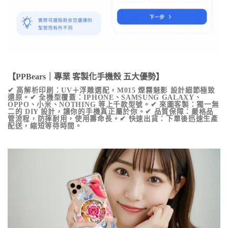
【PPBears｜專業 客製化手機殼 五大優勢】
✔ 高解析印刷：UV＋浮雕選配，
M015 煙霧魅影
設計細節極致
還原。✔ 全機型覆蓋：IPHONE、SAMSUNG GALAXY、
OPPO、小米、NOTHING 等上千款型號。✔ 來圖客製：獨一無
二的 DIY 設計，讓你的手機真正屬於你。✔ 品質保障：嚴格品
管流程，防摔耐用，使用壽命長。✔ 快速出貨：下單後迅速生產
配送，縮短等待時間。