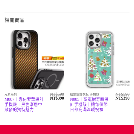
相關商品
NT$
590
NT$
590
元素系列
創意設計模板 手機殼
原
目
原
目
NT$
390
NT$
390
M007｜幾何奢華設計
N005｜聖誕樹奇蹟設
始
前
始
前
手機殼｜黑色漸層中
計手機殼｜讓每個節
價
價
價
價
格：
格：
格：
格
散發的獨特魅力
日都充滿溫暖祝福
NT$590。
NT$390。
NT$590。
N