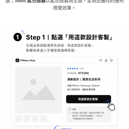
選；
M004 藍色煙霧
以藍色煙霧為主題，呈現出獨特的幾何
視覺效果。