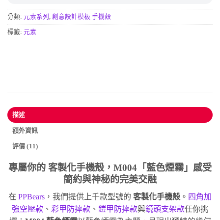
分類:
元素系列
,
創意設計模板 手機殼
標籤:
元素
描述
額外資訊
評價 (11)
專屬你的
客製化手機殼
，M004「藍色煙霧」感受
簡約與神秘的完美交融
在
PPBears
，我們提供上千款型號的
客製化手機殼
。
四角加
強空壓款
、
彩甲防摔款
、
鎧甲防摔款
與
鏡頭支架款
任你挑