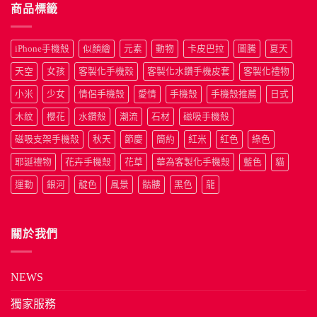
商品標籤
iPhone手機殼
似顏繪
元素
動物
卡皮巴拉
圖騰
夏天
天空
女孩
客製化手機殼
客製化水鑽手機皮套
客製化禮物
小米
少女
情侶手機殼
愛情
手機殼
手機殼推薦
日式
木紋
櫻花
水鑽殼
潮流
石材
磁吸手機殼
磁吸支架手機殼
秋天
節慶
簡約
紅米
紅色
綠色
耶誕禮物
花卉手機殼
花草
華為客製化手機殼
藍色
貓
運動
銀河
靛色
風景
骷髏
黑色
龍
關於我們
NEWS
獨家服務