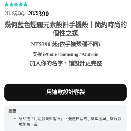
評分
11
5
/
原
目
NT$
590
NT$
390
5，已有
位
始
前
顧客進行評
幾何藍色煙霧元素設計手機殼｜簡約時尚的
分
價
價
個性之選
格：
格：
NT$590。
NT$390。
NT$390 起(依手機殼種不同)
支援 iPhone / Samsung / Android
加入你的名字，讓設計更完整
用這款設計客製
提醒
請點選「用這款設計客製」，先選擇您的手機型號與手機殼款
式後再下單。