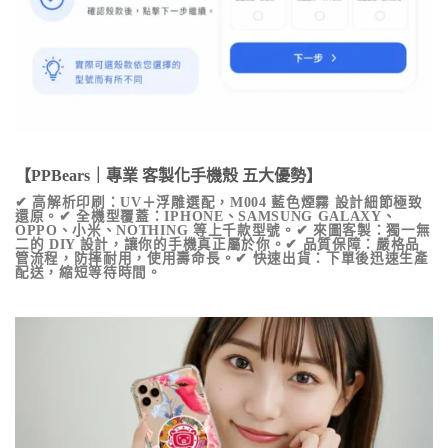
【PPBears｜專業 客製化手機殼 五大優勢】
✔ 高解析印刷：UV＋浮雕選配，
M004 藍色煙霧
設計細節極致
還原。✔ 全機型覆蓋：IPHONE、SAMSUNG GALAXY、
OPPO、小米、NOTHING 等上千款型號。✔ 來圖客製：獨一無
二的 DIY 設計，讓你的手機真正屬於你。✔ 品質保障：嚴格品
管流程，防摔耐用，使用壽命長。✔ 快速出貨：下單後迅速生產
配送，縮短等待時間。