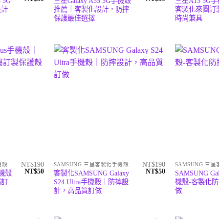
 5G
三星Galaxy A55 5G手機殼
三星A15 5G
始
前
始
前
設計
推薦｜客製化設計，防摔
客製化來圖訂
價
價
價
價
保護最佳選擇
時尚兼具
格：
格：
格：
格：
NT$190。
NT$50。
NT$190。
NT$50。
NT$
190
NT$
190
機殼
SAMSUNG 三星客製化手機殼
SAMSUNG 三
原
目
原
目
NT$
50
NT$
50
手機殼
客製化SAMSUNG Galaxy
SAMSUNG Ga
始
前
始
前
屬訂
S24 Ultra手機殼｜防摔設
機殼-客製化
價
價
價
價
計，高品質訂做
做
格：
格：
格：
格：
NT$190。
NT$50。
NT$190。
NT$50。