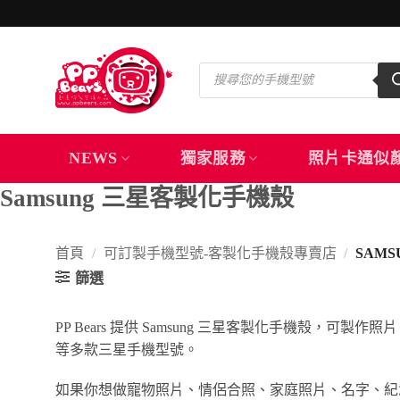
Skip
to
content
Products
search
NEWS
獨家服務
照片卡通似
Samsung 三星客製化手機殼
首頁
/
可訂製手機型號-客製化手機殼專賣店
/
SAM
篩選
PP Bears 提供 Samsung 三星客製化手機殼，可製
等多款三星手機型號。
如果你想做寵物照片、情侶合照、家庭照片、名字、紀念日或