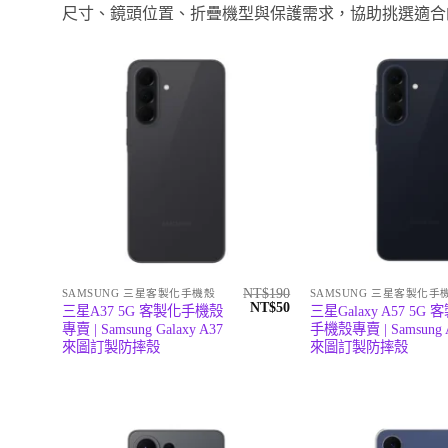
尺寸、鏡頭位置、折疊機型與保護需求，協助挑選適合
NT$
190
SAMSUNG 三星客製化手機殼
SAMSUNG 三星客製化手
原
目
NT$
50
三星A37 5G 客製化手機殼
三星Galaxy A57 5G 
始
前
專賣 | Samsung Galaxy A37
手機殼專賣 | Samsung 
價
價
來圖訂製防摔殼
來圖訂製防摔殼
格：
格：
NT$190。
NT$50。