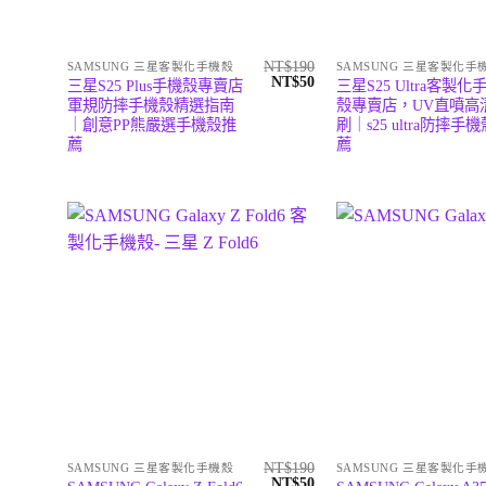
NT$
190
SAMSUNG 三星客製化手機殼
SAMSUNG 三星客製化手
原
目
NT$
50
三星S25 Plus手機殼專賣店
三星S25 Ultra客製化
始
前
軍規防摔手機殼精選指南
殼專賣店，UV直噴高
價
價
｜創意PP熊嚴選手機殼推
刷｜s25 ultra防摔手
格：
格：
NT$190。
NT$50。
薦
薦
NT$
190
SAMSUNG 三星客製化手機殼
SAMSUNG 三星客製化手
原
目
NT$
50