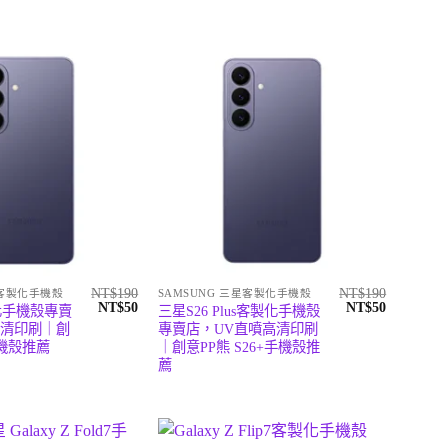
NT$
190
NT$
190
星客製化手機殼
SAMSUNG 三星客製化手機殼
原
目
原
目
NT$
50
NT$
50
化手機殼專賣
三星S26 Plus客製化手機殼
始
前
始
前
高清印刷｜創
專賣店，UV直噴高清印刷
價
價
價
價
手機殼推薦
｜創意PP熊 S26+手機殼推
格：
格：
格：
格：
NT$190。
NT$50。
NT$190。
NT$50。
薦