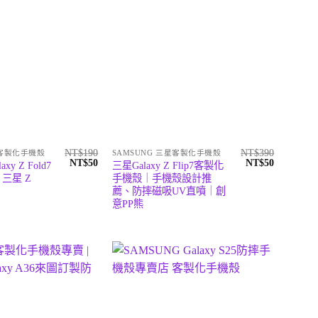
NT$
190
NT$
390
星客製化手機殼
SAMSUNG 三星客製化手機殼
原
目
原
目
NT$
50
NT$
50
xy Z Fold7
三星Galaxy Z Flip7客製化
始
前
始
前
三星 Z
手機殼｜手機殼設計推
價
價
價
價
薦、防摔磁吸UV直噴｜創
格：
格：
格：
格：
NT$190。
NT$50。
NT$390。
NT$50。
意PP熊