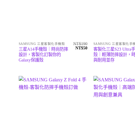
NT$
190
SAMSUNG 三星客製化手機殼
SAMSUNG 三星客製化手
原
目
NT$
50
三星A14手機殼｜時尚防摔
客製化三星S23 Ultra
始
前
設計，客製化訂製你的
殼｜輕薄防摔設計，
價
價
Galaxy保護殼
與耐用並存
格：
格：
NT$190。
NT$50。