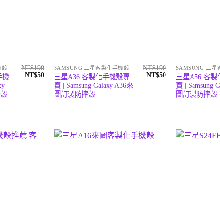
NT$
190
NT$
190
機殼
SAMSUNG 三星客製化手機殼
SAMSUNG 三
原
目
原
目
NT$
50
NT$
50
手機
三星A36 客製化手機殼專
三星A56 客
始
前
始
前
xy
賣 | Samsung Galaxy A36來
賣 | Samsung 
價
價
價
價
摔殼
圖訂製防摔殼
圖訂製防摔殼
格：
格：
格：
格：
NT$190。
NT$50。
NT$190。
NT$50。