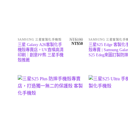
NT$
190
SAMSUNG 三星客製化手機殼
SAMSUNG 三星客製化手
原
目
NT$
50
三星 Galaxy A26客製化手
三星S25 Edge 客製化
始
前
機殼專賣店，UV直噴高清
殼專賣 | Samsung Gala
價
價
印刷｜創意PP熊 三星手機
S25 Edeg來圖訂製防
格：
格：
NT$190。
NT$50。
殼推薦