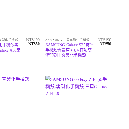
NT$
190
NT$
190
星客製化手機殼
SAMSUNG 三星客製化手機殼
原
目
原
目
NT$
50
NT$
50
製化手機殼專
SAMSUNG Galaxy S25防摔
始
前
始
前
Galaxy A56來
手機殼專賣店，UV直噴高
價
價
價
價
清印刷｜客製化手機殼
格：
格：
格：
格：
NT$190。
NT$50。
NT$190。
NT$50。