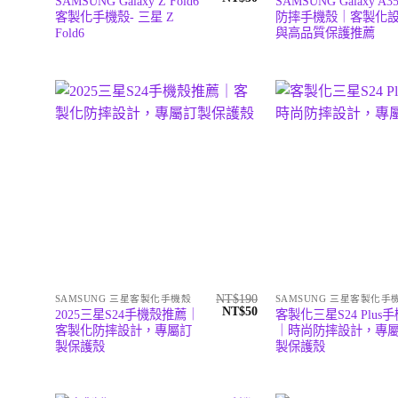
SAMSUNG Galaxy Z Fold6
SAMSUNG Galaxy A35
始
前
客製化手機殼- 三星 Z
防摔手機殼｜客製化
價
價
Fold6
與高品質保護推薦
格：
格：
NT$190。
NT$50。
NT$
190
SAMSUNG 三星客製化手機殼
SAMSUNG 三星客製化手
原
目
NT$
50
2025三星S24手機殼推薦｜
客製化三星S24 Plus
始
前
客製化防摔設計，專屬訂
｜時尚防摔設計，專
價
價
製保護殼
製保護殼
格：
格：
NT$190。
NT$50。