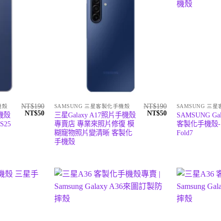
NT$
190
NT$
190
機殼
SAMSUNG 三星客製化手機殼
SAMSUNG 三
原
目
原
目
NT$
50
NT$
50
機殼
三星Galaxy A17照片手機殼
SAMSUNG Gala
始
前
始
前
 S25
專賣店 專業來照片修復 模
客製化手機殼- 
價
價
價
價
糊寵物照片變清晰 客製化
Fold7
格：
格：
格：
格：
NT$190。
NT$50。
NT$190。
NT$50。
手機殼