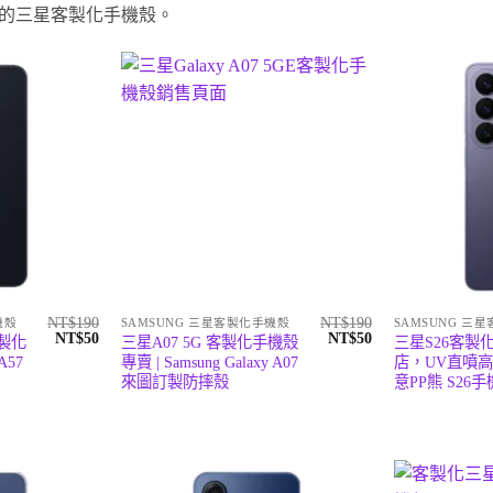
的三星客製化手機殼。
NT$
190
NT$
190
機殼
SAMSUNG 三星客製化手機殼
SAMSUNG 三
原
目
原
目
NT$
50
NT$
50
客製化
三星A07 5G 客製化手機殼
三星S26客製
始
前
始
前
A57
專賣 | Samsung Galaxy A07
店，UV直噴
價
價
價
價
來圖訂製防摔殼
意PP熊 S26
格：
格：
格：
格：
NT$190。
NT$50。
NT$190。
NT$50。