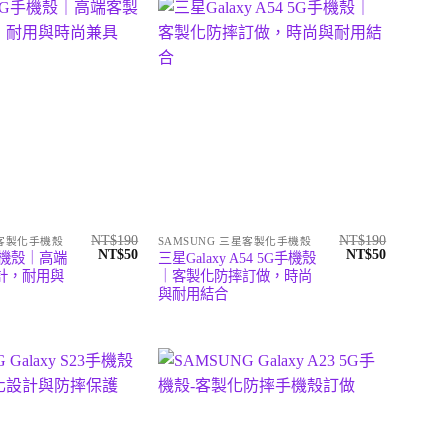
NT$
190
NT$
190
星客製化手機殼
SAMSUNG 三星客製化手機殼
原
目
原
目
NT$
50
NT$
50
手機殼｜高端
三星Galaxy A54 5G手機殼
始
前
始
前
計，耐用與
｜客製化防摔訂做，時尚
價
價
價
價
與耐用結合
格：
格：
格：
格：
NT$190。
NT$50。
NT$190。
NT$50。