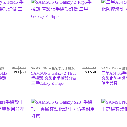
NT$
190
NT$
190
機殼
SAMSUNG 三星客製化手機殼
SAMSUNG 三
原
目
原
目
NT$
50
NT$
50
old5
SAMSUNG Galaxy Z Flip5
三星A34 5G
始
前
始
前
機殼
手機殼-客製化手機殼訂做
客製化防摔設
價
價
價
價
三星Galaxy Z Flip5
時尚兼具
格：
格：
格：
格：
NT$190。
NT$50。
NT$190。
NT$50。