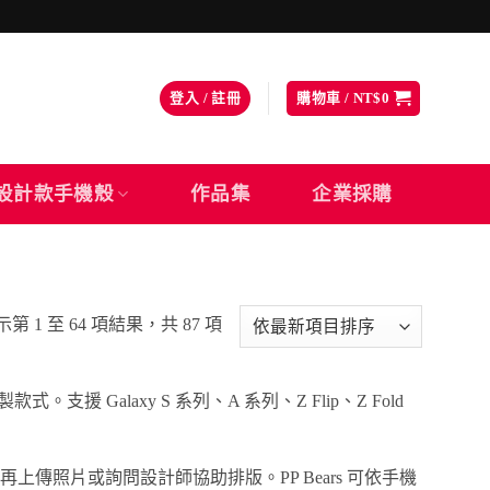
登入 / 註冊
購物車 /
NT$
0
設計款手機殼
作品集
企業採購
依
第 1 至 64 項結果，共 87 項
最
新
 Galaxy S 系列、A 系列、Z Flip、Z Fold
項
目
排
傳照片或詢問設計師協助排版。PP Bears 可依手機
序