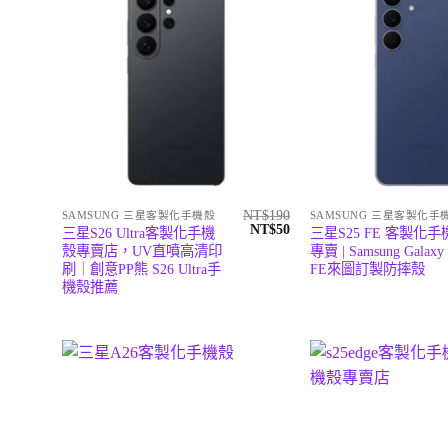
NT$
190
SAMSUNG 三星客製化手機殼
SAMSUNG 三星客製化手
原
目
NT$
50
三星S26 Ultra客製化手機
三星S25 FE 客製化手
始
前
殼專賣店，UV直噴高清印
專賣 | Samsung Galaxy
價
價
刷｜創意PP熊 S26 Ultra手
FE來圖訂製防摔殼
格：
格：
NT$190。
NT$50。
機殼推薦