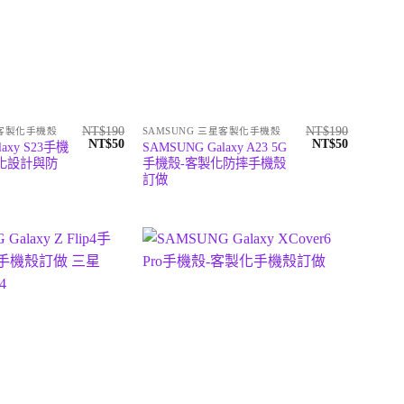
NT$
190
NT$
190
星客製化手機殼
SAMSUNG 三星客製化手機殼
原
目
原
目
NT$
50
NT$
50
laxy S23手機
SAMSUNG Galaxy A23 5G
始
前
始
前
化設計與防
手機殼-客製化防摔手機殼
價
價
價
價
訂做
格：
格：
格：
格：
NT$190。
NT$50。
NT$190。
NT$50。