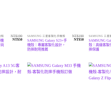
NT$
190
NT$
190
機殼
SAMSUNG 三星客製化手機殼
SAMSUNG 三
原
目
原
目
NT$
50
NT$
50
手機
SAMSUNG Galaxy S23+手
SAMSUNG Ga
始
前
始
前
時尚
機殼｜專屬客製化設計，
殼｜高級客製
價
價
價
價
防摔耐用推薦
摔保護
格：
格：
格：
格：
NT$190。
NT$50。
NT$190。
NT$50。