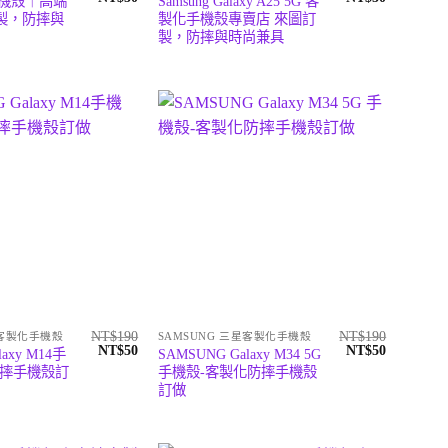
手機殼｜高端
Samsung Galaxy A25 5G 客
始
前
始
前
製，防摔與
製化手機殼專賣店 來圖訂
價
價
價
價
製，防摔與時尚兼具
格：
格：
格：
格：
NT$190。
NT$50。
NT$190。
NT$50。
NT$
190
NT$
190
星客製化手機殼
SAMSUNG 三星客製化手機殼
原
目
原
目
NT$
50
NT$
50
laxy M14手
SAMSUNG Galaxy M34 5G
始
前
始
前
防摔手機殼訂
手機殼-客製化防摔手機殼
價
價
價
價
訂做
格：
格：
格：
格：
NT$190。
NT$50。
NT$190。
NT$50。