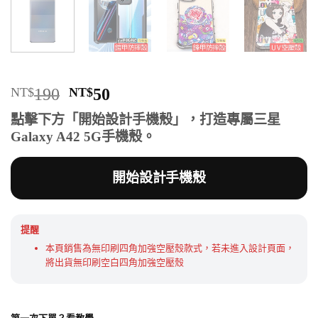
原
目
NT$
190
NT$
50
始
前
點擊下方「開始設計手機殼」，打造專屬三星
價
價
Galaxy A42 5G手機殼。
格：
格：
NT$190。
NT$50。
開始設計手機殼
提醒
本頁銷售為無印刷四角加強空壓殼款式，若未進入設計頁面，
將出貨無印刷空白四角加強空壓殼