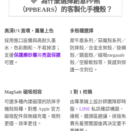
為什麼選擇創意PP熊
（PPBEARS）的客製化手機殼？
高清UV直噴・層層上色
多殼種選擇
採用進口設備與高耐久墨
犀牛盾系列／惡魔殼系列／
水，色彩飽和、不易掉漆；
防摔殼／合金支架殼／掛繩
支援
保護磨砂層
與
亮面保膜
殼／鏡面殼／磁吸megasafe
可選。
殼／空壓軟殼等，質感到保
護一次到位。
MagSafe 磁吸相容
1 對 1 校稿
可選多種內建磁環的防摔手
由專業線上設計師團隊即時
機殼殼種，對應 Apple 官方
服，
LINE
私訊確認構圖、
磁吸配件與無線充電，吸附
邊框、鏡頭區避讓，排版免
更穩、效率更佳。
費先看預覽圖後再決定要不
要購買。