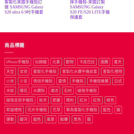
客製化來圖手機殼訂
摔手機殼-來圖訂製
價
價
價
價
格：
格：
格：
格
做 SAMSUNG Galaxy
SAMSUNG Galaxy
NT$190。
NT$50。
NT$190
N
S20 ultra 6.9吋手機套
S20 FE/S20 LITE手機
保護套
商品標籤
iPhone手機殼
似顏繪
元素
動物
卡皮巴拉
圖騰
夏天
天空
女孩
客製化手機殼
客製化水鑽手機皮套
客製化禮物
小米
少女
情侶手機殼
愛情
手機殼
手機殼推薦
日式
木紋
櫻花
水鑽殼
潮流
石材
磁吸手機殼
磁吸支架手機殼
秋天
節慶
簡約
紅米
紅色
綠色
耶誕禮物
花卉手機殼
花草
華為客製化手機殼
藍色
貓
運動
銀河
靛色
風景
骷髏
黑色
龍