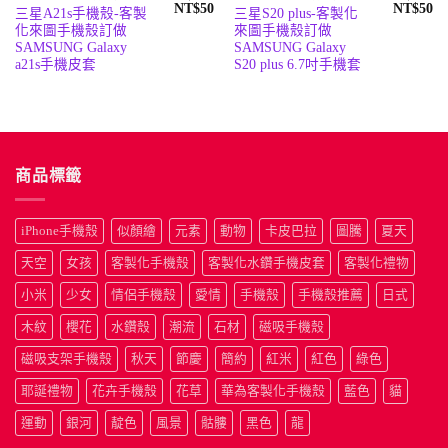
原
目
原
目
NT$
50
NT$
50
三星A21s手機殼-客製
三星S20 plus-客製化
始
前
始
前
化來圖手機殼訂做
來圖手機殼訂做
價
價
價
價
格：
格：
格：
格
SAMSUNG Galaxy
SAMSUNG Galaxy
NT$190。
NT$50。
NT$190
N
a21s手機皮套
S20 plus 6.7吋手機套
商品標籤
iPhone手機殼
似顏繪
元素
動物
卡皮巴拉
圖騰
夏天
天空
女孩
客製化手機殼
客製化水鑽手機皮套
客製化禮物
小米
少女
情侶手機殼
愛情
手機殼
手機殼推薦
日式
木紋
櫻花
水鑽殼
潮流
石材
磁吸手機殼
磁吸支架手機殼
秋天
節慶
簡約
紅米
紅色
綠色
耶誕禮物
花卉手機殼
花草
華為客製化手機殼
藍色
貓
運動
銀河
靛色
風景
骷髏
黑色
龍