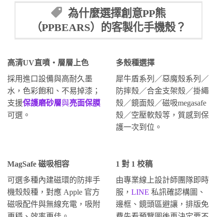
為什麼選擇創意PP熊
（PPBEARS）的客製化手機殼？
高清UV直噴・層層上色
多殼種選擇
採用進口設備與高耐久墨
犀牛盾系列／惡魔殼系列／
水，色彩飽和、不易掉漆；
防摔殼／合金支架殼／掛繩
支援
保護磨砂層
與
亮面保膜
殼／鏡面殼／磁吸megasafe
可選。
殼／空壓軟殼等，質感到保
護一次到位。
MagSafe 磁吸相容
1 對 1 校稿
可選多種內建磁環的防摔手
由專業線上設計師團隊即時
機殼殼種，對應 Apple 官方
服，
LINE
私訊確認構圖、
磁吸配件與無線充電，吸附
邊框、鏡頭區避讓，排版免
更穩、效率更佳。
費先看預覽圖後再決定要不