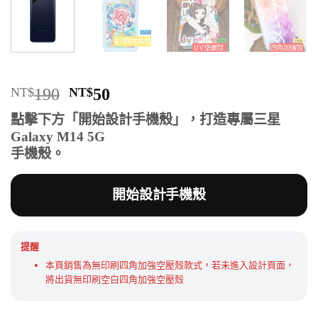
原
目
NT$
190
NT$
50
始
前
點擊下方「開始設計手機殼」，打造專屬三星
價
價
Galaxy M14 5G
格：
格：
手機殼。
NT$190。
NT$50。
開始設計手機殼
提醒
本頁銷售為無印刷四角加強空壓殼款式，若未進入設計頁面，
將出貨無印刷空白四角加強空壓殼