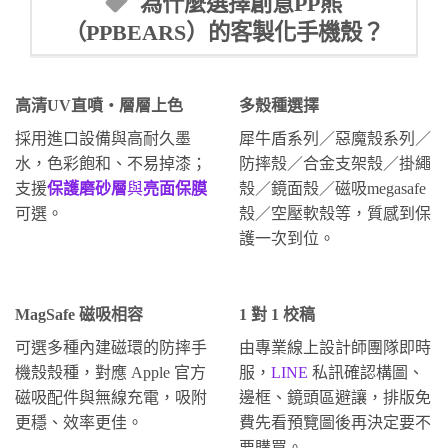
為什麼選擇創意PP熊
（PPBEARS）的客製化手機殼？
高清UV直噴・層層上色
多殼種選擇
採用進口設備與高耐久墨
犀牛盾系列／惡魔殼系列／
水，色彩飽和、不易掉漆；
防摔殼／合金支架殼／掛繩
支援
保護磨砂層
與
亮面保膜
殼／鏡面殼／磁吸megasafe
可選。
殼／空壓軟殼等，質感到保
護一次到位。
MagSafe 磁吸相容
1 對 1 校稿
可選多種內建磁環的防摔手
由專業線上設計師團隊即時
機殼殼種，對應 Apple 官方
服，
LINE
私訊確認構圖、
磁吸配件與無線充電，吸附
邊框、鏡頭區避讓，排版免
更穩、效率更佳。
費先看預覽圖後再決定要不
要購買。