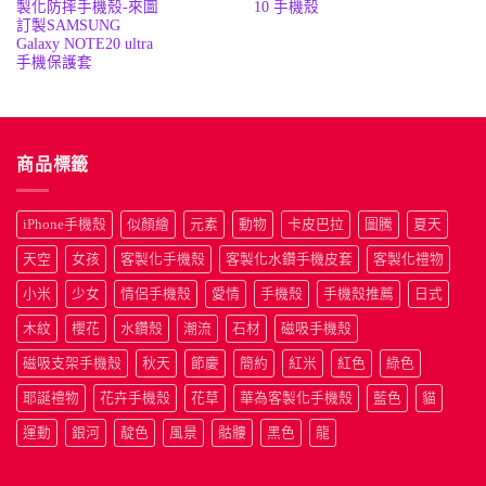
製化防摔手機殼-來圖
10 手機殼
價
價
價
價
格：
格：
格：
格
訂製SAMSUNG
NT$190。
NT$50。
NT$190
N
Galaxy NOTE20 ultra
手機保護套
商品標籤
iPhone手機殼
似顏繪
元素
動物
卡皮巴拉
圖騰
夏天
天空
女孩
客製化手機殼
客製化水鑽手機皮套
客製化禮物
小米
少女
情侶手機殼
愛情
手機殼
手機殼推薦
日式
木紋
櫻花
水鑽殼
潮流
石材
磁吸手機殼
磁吸支架手機殼
秋天
節慶
簡約
紅米
紅色
綠色
耶誕禮物
花卉手機殼
花草
華為客製化手機殼
藍色
貓
運動
銀河
靛色
風景
骷髏
黑色
龍