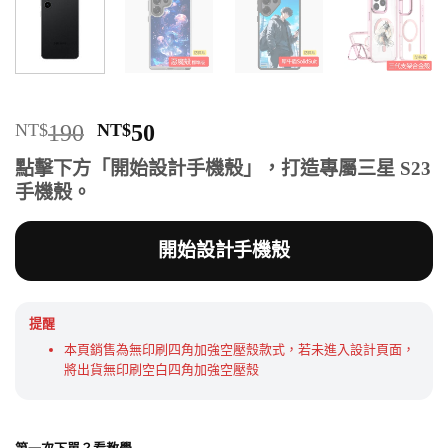
原
目
NT$
190
NT$
50
始
前
點擊下方「開始設計手機殼」，打造專屬三星 S23
價
價
手機殼。
格：
格：
NT$190。
NT$50。
開始設計手機殼
提醒
本頁銷售為無印刷四角加強空壓殼款式，若未進入設計頁面，
將出貨無印刷空白四角加強空壓殼