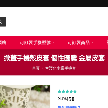
顏繪
可訂製手機型號
可訂製商品
掀蓋手機殼皮套 個性圖騰 金屬皮套
首頁
/
客製化水鑽手機套
評分
6
5
/
NT$
450
5，已有
位
顧客進行評
遇到問題嗎？