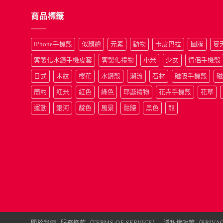
商品標籤
iPhone手機殼
似顏繪
元素
動物
卡皮巴拉
圖騰
夏
客製化水鑽手機皮套
客製化禮物
小米
少女
情侶手機殼
日式
木紋
櫻花
水鑽殼
潮流
石材
磁吸手機殼
磁
簡約
紅米
紅色
綠色
耶誕禮物
花卉手機殼
花草
運動
銀河
靛色
風景
骷髏
黑色
龍
關於我們
服務條款（TERMS OF SERVICE）
隱私權政策（PRIVAC