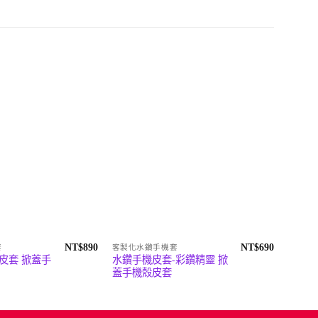
NT$
890
NT$
690
套
客製化水鑽手機套
客製化
皮套 掀蓋手
水鑽手機皮套-彩鑽精靈 掀
珍珠蝴
蓋手機殼皮套
機殼皮