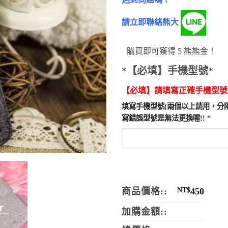
分
請立即聯絡熊大
購買即可獲得 5 熊熊金！
*【必填】手機型號*
【必填】請填寫正確手機型號
填寫手機型號(兩個以上請用，分隔
寫錯誤型號是無法更換喔!!
*
商品價格::
NT$
450
加購金額::