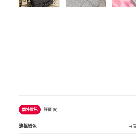
額外資訊
評價 (6)
邊框顏色
白底