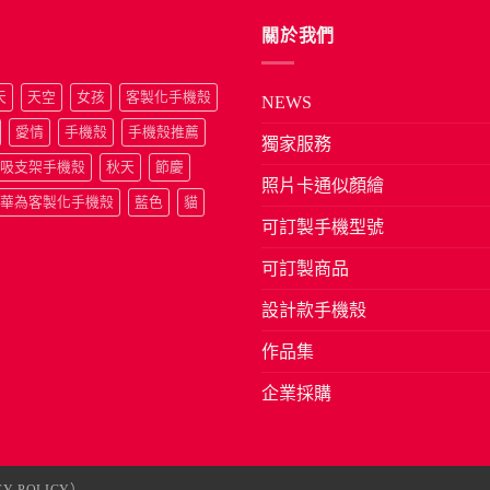
關於我們
天
天空
女孩
客製化手機殼
NEWS
愛情
手機殼
手機殼推薦
獨家服務
吸支架手機殼
秋天
節慶
照片卡通似顏繪
華為客製化手機殼
藍色
貓
可訂製手機型號
可訂製商品
設計款手機殼
作品集
企業採購
Y POLICY）