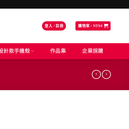
登入 / 註冊
購物車 /
NT$
0
設計款手機殼
作品集
企業採購