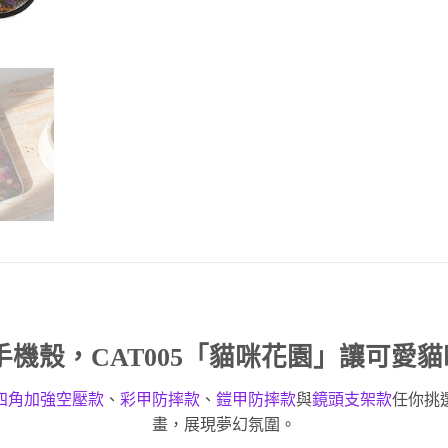
手機殼
，CAT005「貓咪花園」讓可愛
四角加強空壓款
、
彩甲防摔款
、
鎧甲防摔款
與
鏡頭支架款
任你挑
畫，展現夢幻氛圍。