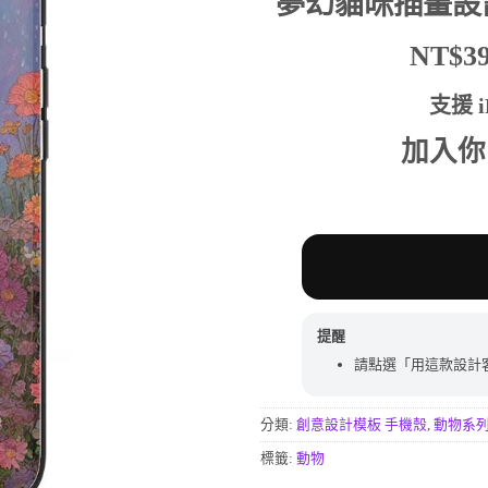
夢幻貓咪插畫設
行評分
價
價
格：
格：
NT$
NT$590。
NT$
支援 iP
加入你
提醒
請點選「用這款設計
分類:
創意設計模板 手機殼
,
動物系
標籤:
動物