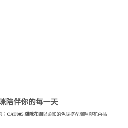
貓咪陪伴你的每一天
選；
CAT005 貓咪花園
以柔和的色調搭配貓咪與花朵插