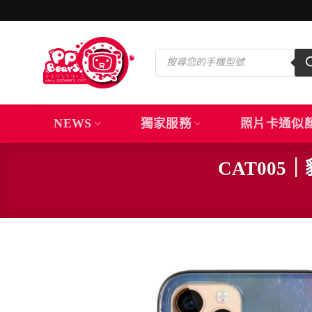
Skip
to
content
Products
search
NEWS
獨家服務
照片卡通似
CAT00