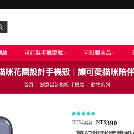
顏繪
可訂製手機型號
可訂製商品
5｜貓咪花園設計手機殼｜讓可愛貓咪陪
首頁
/
創意設計模板 手機殼
/
動物系列
評分
11
4.91
原
目
NT$
590
NT$
390
/ 5，已有
始
前
位顧客進