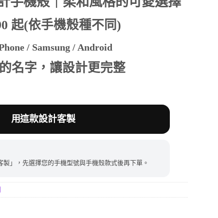
計手機殼｜柔和風格的可愛選擇
390 起(依手機殼種不同)
390。
hone / Samsung / Android
的名字，讓設計更完整
用這款設計客製
客製」，先選擇您的手機型號與手機殼款式後再下單。
列