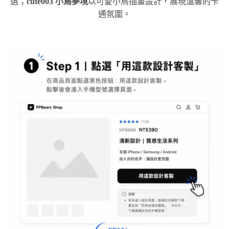
選；
cute003 小鳥夢境
以可愛小鳥插畫設計，展現溫馨的卡
通氛圍。