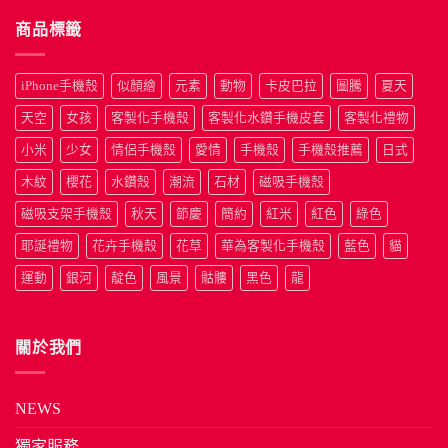
商品標籤
iPhone手機殼
似顏繪
元素
動物
卡皮巴拉
圖騰
夏天
天空
女孩
客製化手機殼
客製化水鑽手機皮套
客製化禮物
小米
少女
情侶手機殼
愛情
手機殼
手機殼推薦
日式
木紋
櫻花
水鑽殼
潮流
石材
磁吸手機殼
磁吸支架手機殼
秋天
節慶
簡約
紅米
紅色
綠色
耶誕禮物
花卉手機殼
花草
華為客製化手機殼
藍色
貓
運動
銀河
靛色
風景
骷髏
黑色
龍
關於我們
NEWS
獨家服務