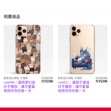
相關商品
NT$
590
NT$
590
創意設計模板 手機殼
創意設計模板 手機殼
原
目
原
目
NT$
390
NT$
390
cute006｜貓咪夢幻設
cute021｜貓咪午後設
始
前
始
前
計手機殼｜讓可愛貓
計手機殼｜讓可愛貓
價
價
價
價
格：
格：
格：
格
咪陪伴你的每一天
咪陪伴你的每一天
NT$590。
NT$390。
NT$590。
N