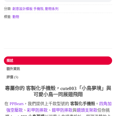
分類:
創意設計模板 手機殼
,
動物系列
標籤:
動物
描述
額外資訊
評價 (5)
專屬你的
客製化手機殼
，cute003「小鳥夢境」與
可愛小鳥一同展翅飛翔
在
PPBears
，我們提供上千款型號的
客製化手機殼
。
四角加
強空壓款
、
彩甲防摔款
、
鎧甲防摔款
與
鏡頭支架款
任你挑