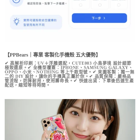
【PPBears｜專業 客製化手機殼 五大優勢】
✔ 高解析印刷：UV＋浮雕選配，
CUTE003 小鳥夢境
設計細節
極致還原。✔ 全機型覆蓋：IPHONE、SAMSUNG GALAXY、
OPPO、小米、NOTHING 等上千款型號。✔ 來圖客製：獨一無
二的 DIY 設計，讓你的手機真正屬於你。✔ 品質保障：嚴格品
管流程，防摔耐用，使用壽命長。✔ 快速出貨：下單後迅速生產
配送，縮短等待時間。