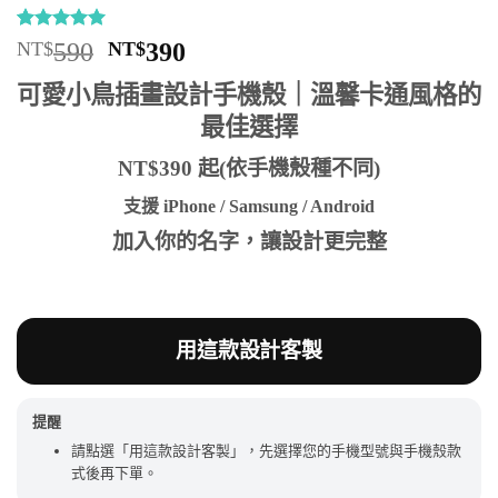
評分
5
5
/
原
目
NT$
590
NT$
390
5，已有
位
始
前
顧客進行評
可愛小鳥插畫設計手機殼｜溫馨卡通風格的
分
價
價
最佳選擇
格：
格：
NT$590。
NT$390。
NT$390 起(依手機殼種不同)
支援 iPhone / Samsung / Android
加入你的名字，讓設計更完整
用這款設計客製
提醒
請點選「用這款設計客製」，先選擇您的手機型號與手機殼款
式後再下單。