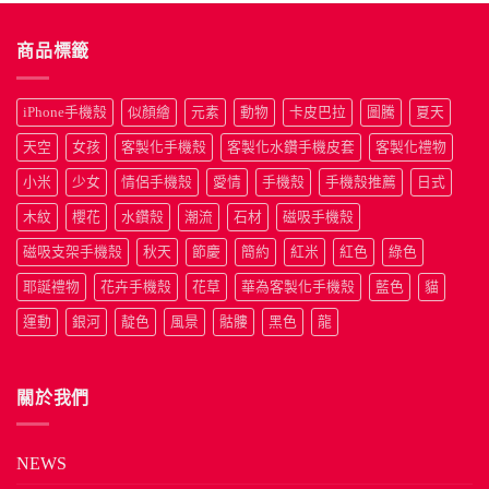
NT$490
到
NT$690
商品標籤
iPhone手機殼
似顏繪
元素
動物
卡皮巴拉
圖騰
夏天
天空
女孩
客製化手機殼
客製化水鑽手機皮套
客製化禮物
小米
少女
情侶手機殼
愛情
手機殼
手機殼推薦
日式
木紋
櫻花
水鑽殼
潮流
石材
磁吸手機殼
磁吸支架手機殼
秋天
節慶
簡約
紅米
紅色
綠色
耶誕禮物
花卉手機殼
花草
華為客製化手機殼
藍色
貓
運動
銀河
靛色
風景
骷髏
黑色
龍
關於我們
NEWS