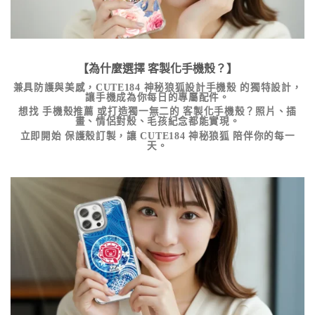
【為什麼選擇
客製化手機殼
？】
兼具防護與美感，
CUTE184 神秘狼狐設計手機殼
的獨特設計，
讓手機成為你每日的專屬配件。
想找
手機殼推薦
或打造獨一無二的
客製化手機殼
？照片、插
畫、情侶對殼、毛孩紀念都能實現。
立即開始
保護殼訂製
，讓 CUTE184 神秘狼狐 陪伴你的每一
天。