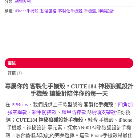
分類:
動物系列
標籤:
iPhone手機殼
,
動漫風格
,
客製化手機殼
,
手機殼
,
神秘設計
描述
評價 (1)
專屬你的
客製化手機殼
，CUTE184 神秘狼狐設計
手機殼 讓設計陪伴你的每一天
在
PPBears
，我們提供上千款型號的
客製化手機殼
。
四角加
強空壓款
、
彩甲防摔款
、
鎧甲防摔款
與
鏡頭支架款
任你挑
選；
CUTE184 神秘狼狐設計手機殼
，融合 手機殼、iPhone
手機殼、神秘設計 等元素，探索AN001神秘狼狐設計手機
殼，融合藝術與功能的完美選擇。這款iPhone手機殼是最佳