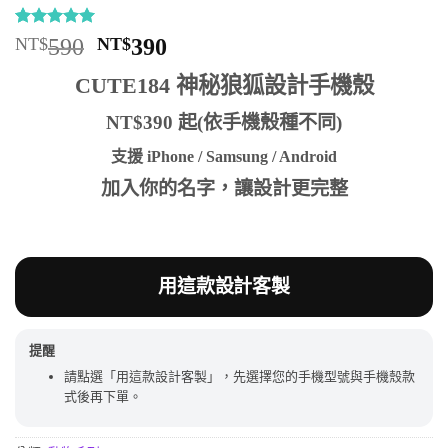
評分
1
5
/
原
目
NT$
590
NT$
390
5，已有
位
始
前
顧客進行評
CUTE184 神秘狼狐設計手機殼
分
價
價
格：
格：
NT$390 起(依手機殼種不同)
NT$590。
NT$390。
支援 iPhone / Samsung / Android
加入你的名字，讓設計更完整
用這款設計客製
提醒
請點選「用這款設計客製」，先選擇您的手機型號與手機殼款
式後再下單。