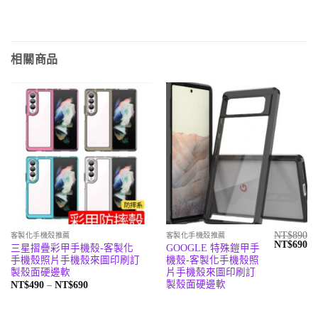
相關商品
NT$
890
客製化手機殼推薦
客製化手機殼推薦
原
目
NT$
690
三星摺疊彩甲手機殼-客製化
GOOGLE 特殊鎧甲手
始
前
手機殼照片手機殼來圖印刷訂
機殼-客製化手機殼照
價
價
格：
格
製殼面硬邊軟
片手機殼來圖印刷訂
NT$890。
N
製殼面硬邊軟
價
NT$
490
–
NT$
690
格
範
圍：