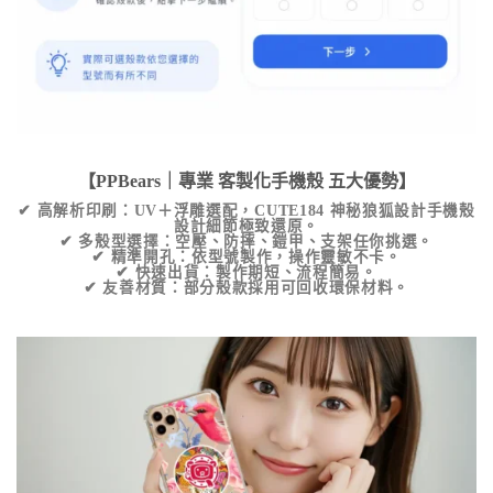
【PPBears｜專業
客製化手機殼
五大優勢】
✔
高解析印刷
：UV＋浮雕選配，
CUTE184 神秘狼狐設計手機殼
設計細節極致還原。
✔
多殼型選擇
：空壓、防摔、鎧甲、支架任你挑選。
✔
精準開孔
：依型號製作，操作靈敏不卡。
✔
快速出貨
：製作期短、流程簡易。
✔
友善材質
：部分殼款採用可回收環保材料。