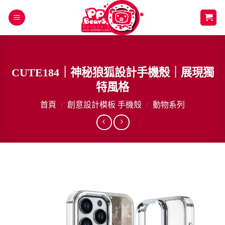
Skip
to
content
CUTE184｜神秘狼狐設計手機殼｜展現獨
特風格
首頁
/
創意設計模板 手機殼
/
動物系列