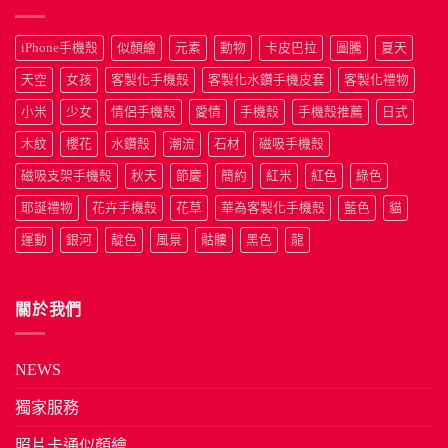
iPhone手機殼
似顏繪
元素
動物
卡皮巴拉
圖騰
夏天
天空
女孩
客製化手機殼
客製化水鑽手機皮套
客製化禮物
小米
少女
情侶手機殼
愛情
手機殼
手機殼推薦
日式
木紋
櫻花
水鑽殼
潮流
石材
磁吸手機殼
磁吸支架手機殼
秋天
節慶
簡約
紅米
紅色
綠色
耶誕禮物
花卉手機殼
花草
華為客製化手機殼
藍色
貓
運動
銀河
靛色
風景
骷髏
黑色
龍
關於我們
NEWS
獨家服務
照片卡通似顏繪