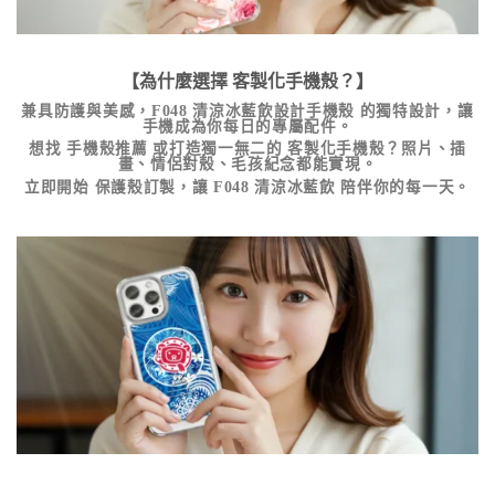
【為什麼選擇
客製化手機殼
？】
兼具防護與美感，
F048 清涼冰藍飲設計手機殼
的獨特設計，讓
手機成為你每日的專屬配件。
想找
手機殼推薦
或打造獨一無二的
客製化手機殼
？照片、插
畫、情侶對殼、毛孩紀念都能實現。
立即開始
保護殼訂製
，讓 F048 清涼冰藍飲 陪伴你的每一天。