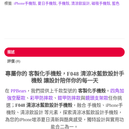
標籤:
iPhone手機殼
,
夏日手機殼
,
手機殼
,
清涼飲設計
,
磁吸手機殼
,
藍色
描述
評價 (0)
專屬你的
客製化手機殼
，F048 清涼冰藍飲設計手
機殼 讓設計陪伴你的每一天
在
PPBears
，我們提供上千款型號的
客製化手機殼
。
四角加
強空壓款
、
彩甲防摔款
、
鎧甲防摔款
與
鏡頭支架款
任你挑
選；
F048 清涼冰藍飲設計手機殼
，融合 手機殼、iPhone手
機殼、清涼飲設計 等元素，探索清涼冰藍飲設計手機殼，
為您的iPhone增添夏日清新與酷爽感受，獨特設計與實用功
能合二為一。