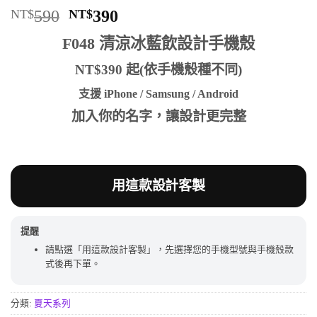
原
目
NT$
590
NT$
390
始
前
F048 清涼冰藍飲設計手機殼
價
價
格：
格：
NT$390 起(依手機殼種不同)
NT$590。
NT$390。
支援 iPhone / Samsung / Android
加入你的名字，讓設計更完整
用這款設計客製
提醒
請點選「用這款設計客製」，先選擇您的手機型號與手機殼款
式後再下單。
分類:
夏天系列