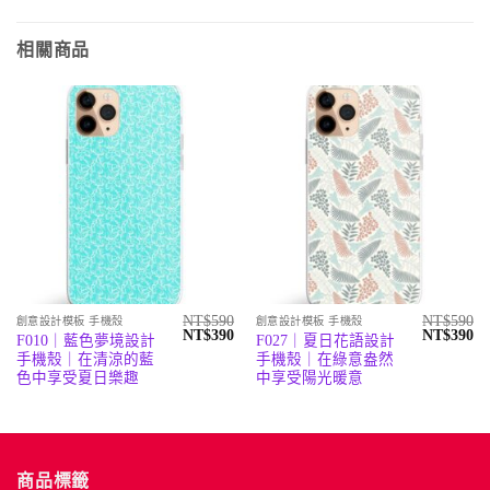
相關商品
NT$
590
NT$
590
創意設計模板 手機殼
創意設計模板 手機殼
原
目
原
目
NT$
390
NT$
390
F010｜藍色夢境設計
F027｜夏日花語設計
始
前
始
前
手機殼｜在清涼的藍
手機殼｜在綠意盎然
價
價
價
價
格：
格：
格：
格
色中享受夏日樂趣
中享受陽光暖意
NT$590。
NT$390。
NT$590。
N
商品標籤