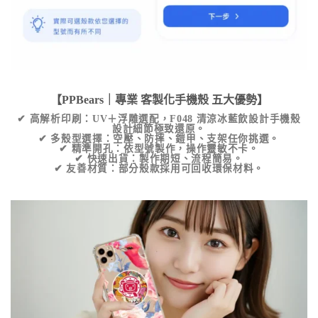
【PPBears｜專業
客製化手機殼
五大優勢】
✔
高解析印刷
：UV＋浮雕選配，
F048 清涼冰藍飲設計手機殼
設計細節極致還原。
✔
多殼型選擇
：空壓、防摔、鎧甲、支架任你挑選。
✔
精準開孔
：依型號製作，操作靈敏不卡。
✔
快速出貨
：製作期短、流程簡易。
✔
友善材質
：部分殼款採用可回收環保材料。