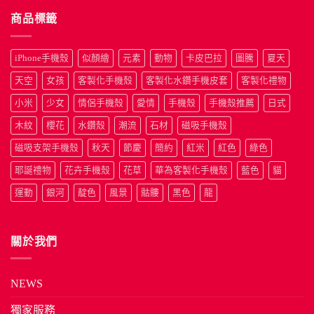
商品標籤
iPhone手機殼
似顏繪
元素
動物
卡皮巴拉
圖騰
夏天
天空
女孩
客製化手機殼
客製化水鑽手機皮套
客製化禮物
小米
少女
情侶手機殼
愛情
手機殼
手機殼推薦
日式
木紋
櫻花
水鑽殼
潮流
石材
磁吸手機殼
磁吸支架手機殼
秋天
節慶
簡約
紅米
紅色
綠色
耶誕禮物
花卉手機殼
花草
華為客製化手機殼
藍色
貓
運動
銀河
靛色
風景
骷髏
黑色
龍
關於我們
NEWS
獨家服務