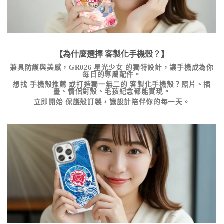
【為什麼選擇
客製化手機殼
？】
兼具防護與美感，
GR026 星光少女
的獨特設計，讓手機成為你
每日的專屬配件。
想找
手機殼推薦
或打造獨一無二的
客製化手機殼
？照片、插
畫、情侶對殼、毛孩紀念都能實現。
立即開始
保護殼訂製
，讓設計陪伴你的每一天。