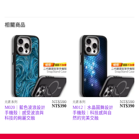
相關商品
NT$
590
NT$
590
元素系列
元素系列
原
目
原
目
NT$
390
NT$
390
M020｜藍色波浪設計
M012｜水晶圓舞設計
始
前
始
前
手機殼｜感受波浪與
手機殼｜科技感與自
價
價
價
價
格：
格：
格：
格
科技的絢麗交融
然的完美交融
NT$590。
NT$390。
NT$590。
N