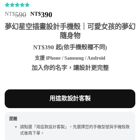
評分
6
5
/
原
目
NT$
590
NT$
390
5，已有
位
始
前
顧客進行評
夢幻星空插畫設計手機殼｜可愛女孩的夢幻
分
價
價
隨身物
格：
格：
NT$590。
NT$390。
NT$390 起(依手機殼種不同)
支援 iPhone / Samsung / Android
加入你的名字，讓設計更完整
用這款設計客製
提醒
請點選「用這款設計客製」，先選擇您的手機型號與手機殼款
式後再下單。