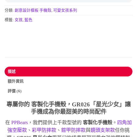
分類:
創意設計模板 手機殼
,
可愛女孩系列
標籤:
女孩
,
藍色
描述
額外資訊
評價 (6)
專屬你的
客製化手機殼
，GR026「星光少女」讓
手機成為你最甜美的時尚配件
在
PPBears
，我們提供上千款型號的
客製化手機殼
。
四角加
強空壓款
、
彩甲防摔款
、
鎧甲防摔款
與
鏡頭支架款
任你挑