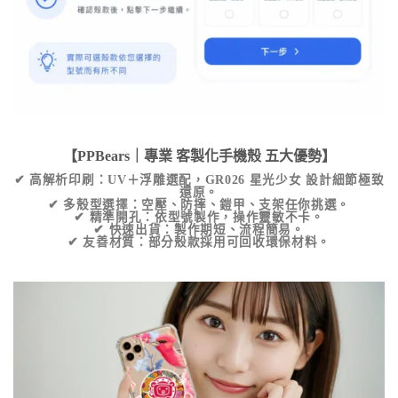
【PPBears｜專業
客製化手機殼
五大優勢】
✔
高解析印刷
：UV＋浮雕選配，
GR026 星光少女
設計細節極致
還原。
✔
多殼型選擇
：空壓、防摔、鎧甲、支架任你挑選。
✔
精準開孔
：依型號製作，操作靈敏不卡。
✔
快速出貨
：製作期短、流程簡易。
✔
友善材質
：部分殼款採用可回收環保材料。