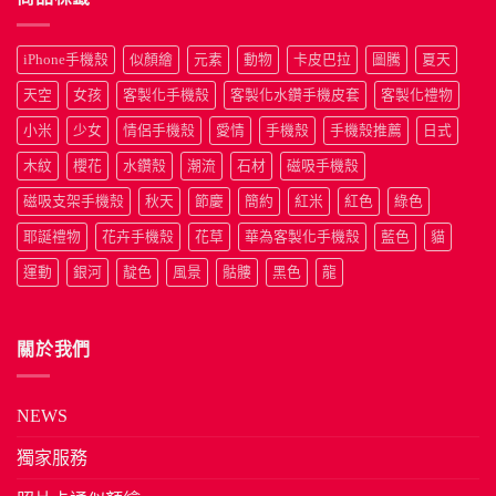
iPhone手機殼
似顏繪
元素
動物
卡皮巴拉
圖騰
夏天
天空
女孩
客製化手機殼
客製化水鑽手機皮套
客製化禮物
小米
少女
情侶手機殼
愛情
手機殼
手機殼推薦
日式
木紋
櫻花
水鑽殼
潮流
石材
磁吸手機殼
磁吸支架手機殼
秋天
節慶
簡約
紅米
紅色
綠色
耶誕禮物
花卉手機殼
花草
華為客製化手機殼
藍色
貓
運動
銀河
靛色
風景
骷髏
黑色
龍
關於我們
NEWS
獨家服務