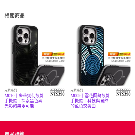
相關商品
NT$
590
NT$
590
元素系列
元素系列
原
目
原
目
NT$
390
NT$
390
M010｜奢華幾何設計
M009｜雪花圓舞設計
始
前
始
前
手機殼｜探索黑色與
手機殼｜科技與自然
價
價
價
價
格：
格：
格：
格
光影的無限可能
的藍色交響曲
NT$590。
NT$390。
NT$590。
N
商品標籤