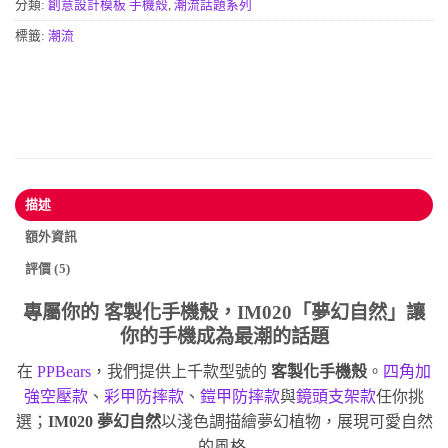
分類:
創意設計模板 手機殼
,
潮流話題系列
標籤:
潮流
描述
額外資訊
評價 (5)
專屬你的
客製化手機殼
，IM020「夢幻自然」讓
你的手機成為最潮的話題
在
PPBears
，我們提供上千款型號的
客製化手機殼
。
四角加
強空壓款
、
彩甲防摔款
、
鎧甲防摔款
與
鏡頭支架款
任你挑
選；
IM020 夢幻自然
以淺色調描繪夢幻植物，展現可愛自然
的風格.