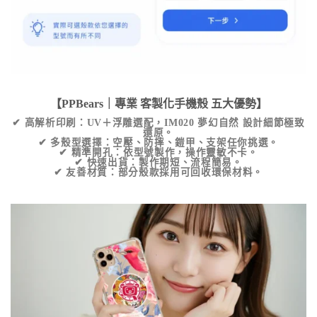
【PPBears｜專業
客製化手機殼
五大優勢】
✔
高解析印刷
：UV＋浮雕選配，
IM020 夢幻自然
設計細節極致
還原。
✔
多殼型選擇
：空壓、防摔、鎧甲、支架任你挑選。
✔
精準開孔
：依型號製作，操作靈敏不卡。
✔
快速出貨
：製作期短、流程簡易。
✔
友善材質
：部分殼款採用可回收環保材料。