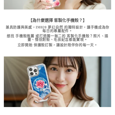
【為什麼選擇
客製化手機殼
？】
兼具防護與美感，
IM020 夢幻自然
的獨特設計，讓手機成為你
每日的專屬配件。
想找
手機殼推薦
或打造獨一無二的
客製化手機殼
？照片、插
畫、情侶對殼、毛孩紀念都能實現。
立即開始
保護殼訂製
，讓設計陪伴你的每一天。