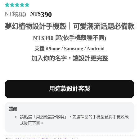
評分
5
4.8
/
原
目
NT$
590
NT$
390
5，已有
始
前
位顧客進
夢幻植物設計手機殼｜可愛潮流話題必備款
行評分
價
價
格：
格：
NT$390 起(依手機殼種不同)
NT$590。
NT$390。
支援 iPhone / Samsung / Android
加入你的名字，讓設計更完整
用這款設計客製
提醒
請點選「用這款設計客製」，先選擇您的手機型號與手機殼款
式後再下單。