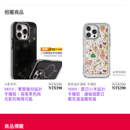
相關商品
NT$
590
NT$
590
元素系列
創意設計模板 手機殼
原
目
原
目
NT$
390
NT$
390
M010｜奢華幾何設計
N009｜節日小羊設計
始
前
始
前
手機殼｜探索黑色與
手機殼｜讓每個節日
價
價
價
價
格：
格：
格：
格
光影的無限可能
都充滿溫暖祝福
NT$590。
NT$390。
NT$590。
N
商品標籤