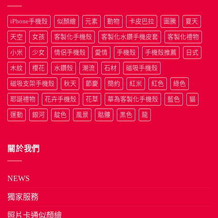
iPhone手機殼
似顏繪
元素
動物
卡皮巴拉
圖騰
夏天
天空
女孩
客製化手機殼
客製化水鑽手機皮套
客製化禮物
小米
少女
情侶手機殼
愛情
手機殼
手機殼推薦
日式
木紋
櫻花
水鑽殼
潮流
石材
磁吸手機殼
磁吸支架手機殼
秋天
節慶
簡約
紅米
紅色
綠色
耶誕禮物
花卉手機殼
花草
華為客製化手機殼
藍色
貓
運動
銀河
靛色
風景
骷髏
黑色
龍
關於我們
NEWS
獨家服務
照片卡通似顏繪