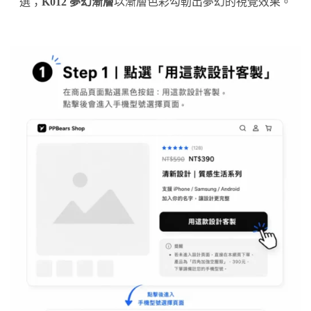
選；
K012 夢幻漸層
以漸層色彩勾勒出夢幻的視覺效果。