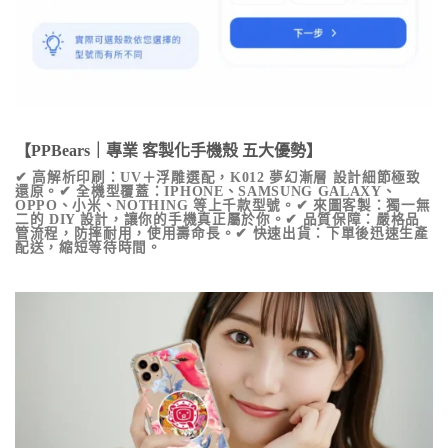
【PPBears｜專業 客製化手機殼 五大優勢】
✔ 高解析印刷：UV＋浮雕選配，
K012 夢幻漸層
設計細節極致
還原。✔ 全機型覆蓋：IPHONE、SAMSUNG GALAXY、
OPPO、小米、NOTHING 等上千款型號。✔ 來圖客製：獨一無
二的 DIY 設計，讓你的手機真正屬於你。✔ 品質保障：嚴格品
管流程，防摔耐用，使用壽命長。✔ 快速出貨：下單後迅速生產
配送，縮短等待時間。