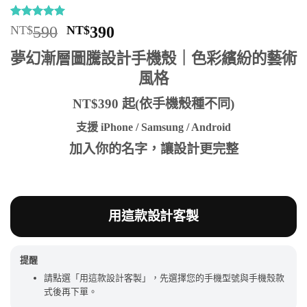
評分
9
5
/
原
目
NT$
590
NT$
390
5，已有
位
始
前
顧客進行評
夢幻漸層圖騰設計手機殼｜色彩繽紛的藝術
分
價
價
風格
格：
格：
NT$590。
NT$390。
NT$390 起(依手機殼種不同)
支援 iPhone / Samsung / Android
加入你的名字，讓設計更完整
用這款設計客製
提醒
請點選「用這款設計客製」，先選擇您的手機型號與手機殼款
式後再下單。