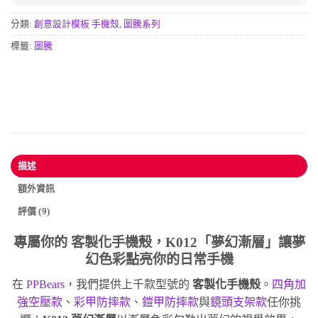
分類:
創意設計模板 手機殼
,
圖騰系列
標籤:
圖騰
描述
額外資訊
評價 (9)
專屬你的
客製化手機殼
，K012「夢幻漸層」讓夢
幻色彩點亮你的日常手機
在
PPBears
，我們提供上千款型號的
客製化手機殼
。
四角加
強空壓款
、
彩甲防摔款
、
鎧甲防摔款
與
鏡頭支架款
任你挑