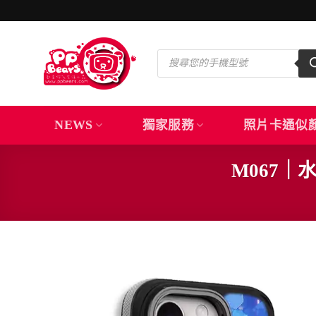
Skip
to
content
Products
search
NEWS
獨家服務
照片卡通似
M067