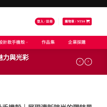
登入 / 註冊
購物車 /
NT$
0
設計款手機殼
作品集
企業採購
魅力與光彩