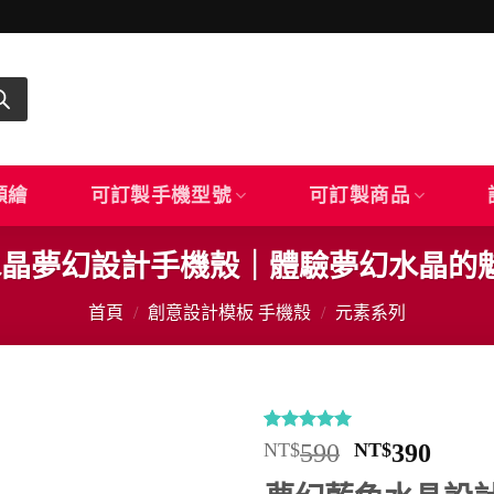
顏繪
可訂製手機型號
可訂製商品
｜水晶夢幻設計手機殼｜體驗夢幻水晶的
首頁
/
創意設計模板 手機殼
/
元素系列
評分
12
5
/
原
目
NT$
590
NT$
390
5，已有
位
始
前
顧客進行評