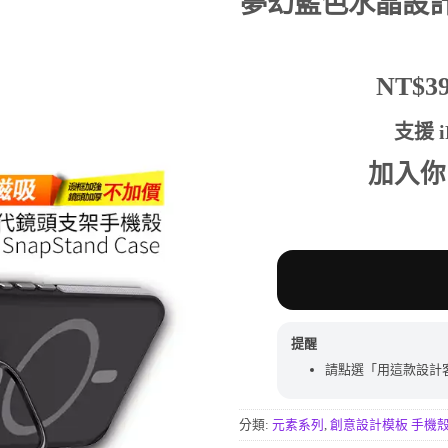
夢幻藍色水晶設
分
價
價
格：
格：
NT$590。
NT$
NT$
支援 iP
加入你
提醒
請點選「用這款設計
分類:
元素系列
,
創意設計模板 手機