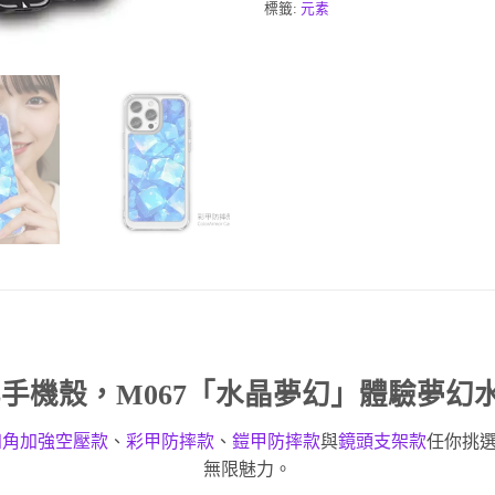
標籤:
元素
化手機殼
，M067「水晶夢幻」體驗夢幻
四角加強空壓款
、
彩甲防摔款
、
鎧甲防摔款
與
鏡頭支架款
任你挑
無限魅力。