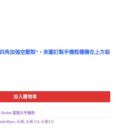
｜四角加強空壓殼”，來圖訂製手機殼種需在上方設
來圖手機殼訂做 數量
加入購物車
 Redmi 客製化手機殼
dmik40pro
,
小米
,
小米 11I
,
小米11I