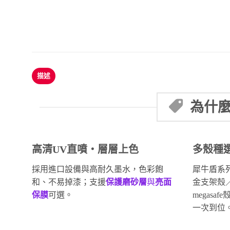
描述
為什麼
高清UV直噴・層層上色
多殼種
採用進口設備與高耐久墨水，色彩飽
犀牛盾系
和、不易掉漆；支援
保護磨砂層
與
亮面
金支架殼
保膜
可選。
megas
一次到位