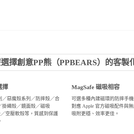
選擇創意PP熊（PPBEARS）的客製
選擇
MagSafe 磁吸相容
列／惡魔殼系列／防摔殼／合
可選多種內建磁環的防摔手機
／掛繩殼／鏡面殼／磁吸
對應 Apple 官方磁吸配件與
afe殼／空壓軟殼等，質感到保護
吸附更穩、效率更佳。
。