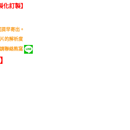
製化訂製】
0。
成提早寄出。
片的解析度
請聯絡熊窩
我】