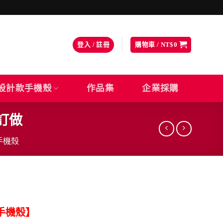
登入 / 註冊
購物車 /
NT$
0
設計款手機殼
作品集
企業採購
殼訂做
化手機殼
手機殼】