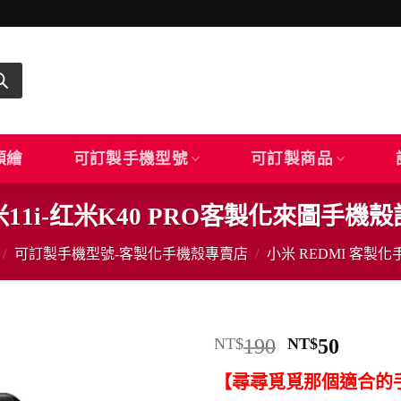
顏繪
可訂製手機型號
可訂製商品
11i-红米K40 PRO客製化來圖手機
/
可訂製手機型號-客製化手機殼專賣店
/
小米 REDMI 客製
原
目
NT$
190
NT$
50
始
前
【尋尋覓覓那個適合的
價
價