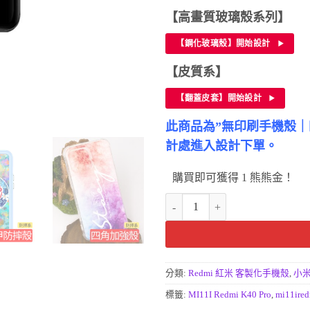
【高畫質玻璃殼系列】
【鋼化玻璃殼】開始設計
【皮質系】
【翻蓋皮套】開始設計
此商品為”無印刷手機殼
計處進入設計下單。
購買即可獲得 1 熊熊金！
小米11i-红米K40 PRO客製化
分類:
Redmi 紅米 客製化手機殼
,
小米
標籤:
MI11I Redmi K40 Pro
,
mi11ire