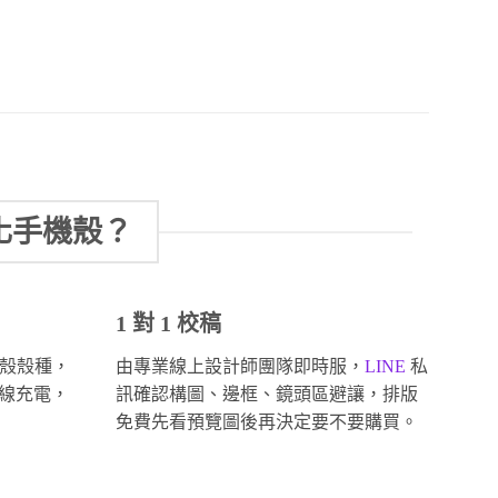
化手機殼？
1 對 1 校稿
殼殼種，
由專業線上設計師團隊即時服，
LINE
私
無線充電，
訊確認構圖、邊框、鏡頭區避讓，排版
免費先看預覽圖後再決定要不要購買。