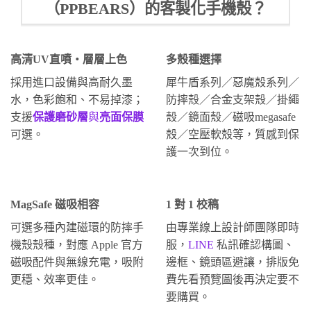
（PPBEARS）的客製化手機殼？
高清UV直噴・層層上色
多殼種選擇
採用進口設備與高耐久墨
犀牛盾系列／惡魔殼系列／
水，色彩飽和、不易掉漆；
防摔殼／合金支架殼／掛繩
支援
保護磨砂層
與
亮面保膜
殼／鏡面殼／磁吸megasafe
可選。
殼／空壓軟殼等，質感到保
護一次到位。
MagSafe 磁吸相容
1 對 1 校稿
可選多種內建磁環的防摔手
由專業線上設計師團隊即時
機殼殼種，對應 Apple 官方
服，
LINE
私訊確認構圖、
磁吸配件與無線充電，吸附
邊框、鏡頭區避讓，排版免
更穩、效率更佳。
費先看預覽圖後再決定要不
要購買。