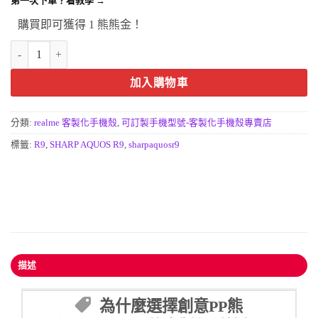
第一次下單？看教學 →
購買即可獲得 1 熊熊金！
realme Note80 4G(國際版)客製化手機殼｜時尚防摔設計專屬保護殼 
加入購物車
分類:
realme 客製化手機殼
,
可訂製手機型號-客製化手機殼專賣店
標籤:
R9
,
SHARP AQUOS R9
,
sharpaquosr9
描述
為什麼選擇創意PP熊