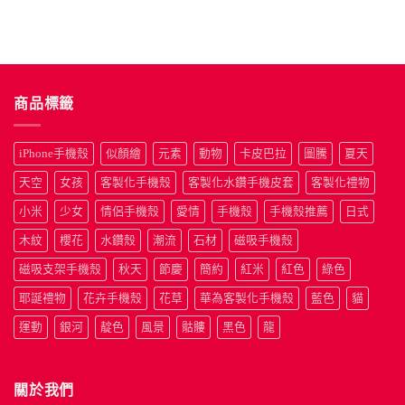
格：
格：
格：
格
NT$190。
NT$50。
NT$190
N
商品標籤
iPhone手機殼
似顏繪
元素
動物
卡皮巴拉
圖騰
夏天
天空
女孩
客製化手機殼
客製化水鑽手機皮套
客製化禮物
小米
少女
情侶手機殼
愛情
手機殼
手機殼推薦
日式
木紋
櫻花
水鑽殼
潮流
石材
磁吸手機殼
磁吸支架手機殼
秋天
節慶
簡約
紅米
紅色
綠色
耶誕禮物
花卉手機殼
花草
華為客製化手機殼
藍色
貓
運動
銀河
靛色
風景
骷髏
黑色
龍
關於我們