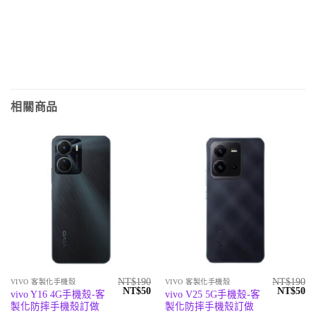
相關商品
NT$
190
NT$
190
VIVO 客製化手機殼
VIVO 客製化手機殼
原
目
原
目
NT$
50
NT$
50
vivo Y16 4G手機殼-客
vivo V25 5G手機殼-客
始
前
始
前
製化防摔手機殼訂做
製化防摔手機殼訂做
價
價
價
價