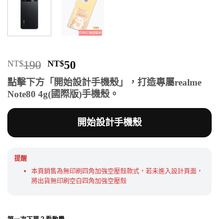
原
目
NT$
190
NT$
50
始
前
點擊下方「開始設計手機殼」，打造專屬realme
價
價
Note80 4g(國際版)手機殼。
格：
格：
NT$190。
NT$50。
開始設計手機殼
提醒
本頁銷售為無印刷四角加強空壓殼款式，若未進入設計頁面，
將出貨無印刷空白四角加強空壓殼