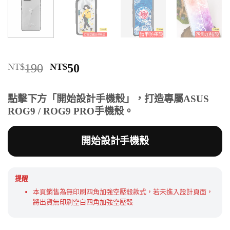
原
目
NT$
190
NT$
50
始
前
價
價
點擊下方「開始設計手機殼」，打造專屬ASUS
格：
格：
ROG9 / ROG9 PRO手機殼。
NT$190。
NT$50。
開始設計手機殼
提醒
本頁銷售為無印刷四角加強空壓殼款式，若未進入設計頁面，
將出貨無印刷空白四角加強空壓殼