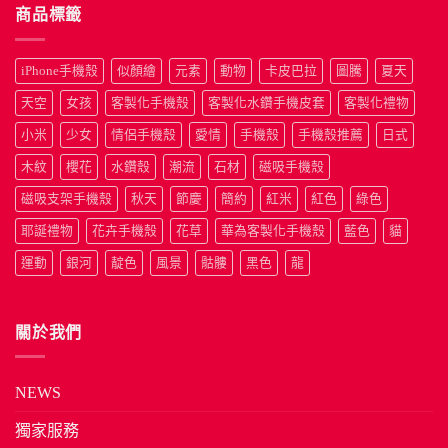
商品標籤
iPhone手機殼
似顏繪
元素
動物
卡皮巴拉
圖騰
夏天
天空
女孩
客製化手機殼
客製化水鑽手機皮套
客製化禮物
小米
少女
情侶手機殼
愛情
手機殼
手機殼推薦
日式
木紋
櫻花
水鑽殼
潮流
石材
磁吸手機殼
磁吸支架手機殼
秋天
節慶
簡約
紅米
紅色
綠色
耶誕禮物
花卉手機殼
花草
華為客製化手機殼
藍色
貓
運動
銀河
靛色
風景
骷髏
黑色
龍
關於我們
NEWS
獨家服務