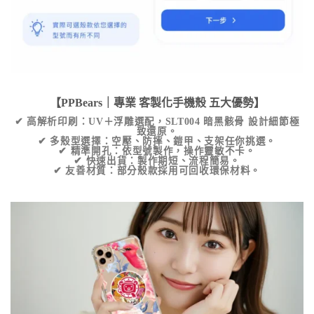
【PPBears｜專業
客製化手機殼
五大優勢】
✔
高解析印刷
：UV＋浮雕選配，
SLT004 暗黑骸骨
設計細節極
致還原。
✔
多殼型選擇
：空壓、防摔、鎧甲、支架任你挑選。
✔
精準開孔
：依型號製作，操作靈敏不卡。
✔
快速出貨
：製作期短、流程簡易。
✔
友善材質
：部分殼款採用可回收環保材料。