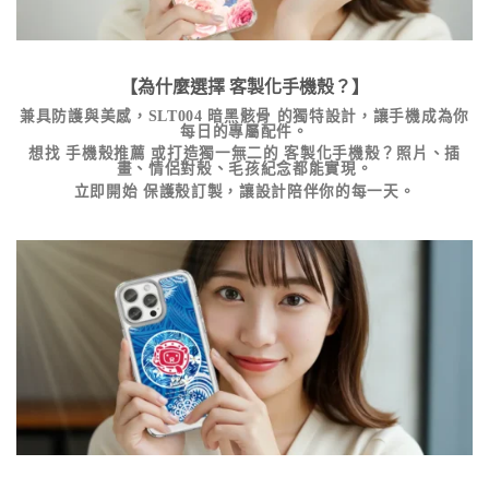
【為什麼選擇
客製化手機殼
？】
兼具防護與美感，
SLT004 暗黑骸骨
的獨特設計，讓手機成為你
每日的專屬配件。
想找
手機殼推薦
或打造獨一無二的
客製化手機殼
？照片、插
畫、情侶對殼、毛孩紀念都能實現。
立即開始
保護殼訂製
，讓設計陪伴你的每一天。