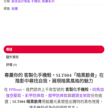
分類:
創意設計模板 手機殼
,
骷髏系列
標籤:
骷髏
描述
額外資訊
評價 (6)
專屬你的
客製化手機殼
，SLT004「暗黑骸骨」在
陰影中尋找自我，展現暗黑風格的魅力
在
PPBears
，我們提供上千款型號的
客製化手機殼
。
四角加
強空壓款
、
彩甲防摔款
、
鎧甲防摔款
與
鏡頭支架款
任你挑
選；
SLT004 暗黑骸骨
用骷髏元素塑造出獨特的黑色視覺，
讓手機殼成為你的個性宣言。