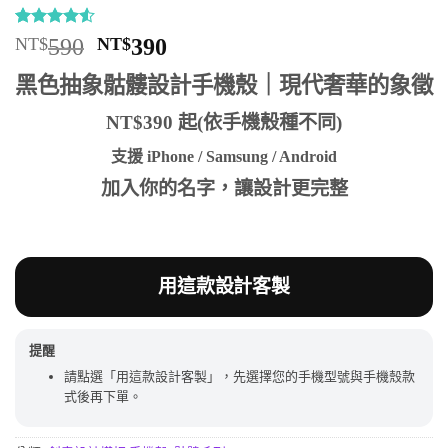
評分
6
4.5
/
原
目
NT$
590
NT$
390
5，已有
始
前
位顧客進
黑色抽象骷髏設計手機殼｜現代奢華的象徵
行評分
價
價
格：
格：
NT$390 起(依手機殼種不同)
NT$590。
NT$390。
支援 iPhone / Samsung / Android
加入你的名字，讓設計更完整
用這款設計客製
提醒
請點選「用這款設計客製」，先選擇您的手機型號與手機殼款
式後再下單。