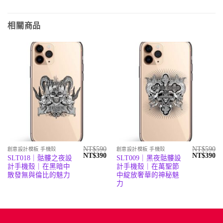
相關商品
NT$
590
NT$
590
創意設計模板 手機殼
創意設計模板 手機殼
原
目
原
目
NT$
390
NT$
390
SLT018｜骷髏之夜設
SLT009｜黑夜骷髏設
始
前
始
前
計手機殼｜在黑暗中
計手機殼｜在萬聖節
價
價
價
價
格：
格：
格：
格
散發無與倫比的魅力
中綻放奢華的神秘魅
NT$590。
NT$390。
NT$590。
N
力