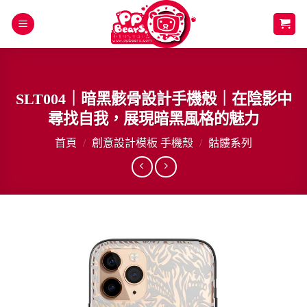
Skip
to
content
SLT004｜暗黑骸骨設計手機殼｜在陰影中
尋找自我，展現暗黑風格的魅力
首頁
/
創意設計模板 手機殼
/
骷髏系列