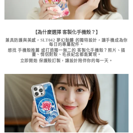
【為什麼選擇
客製化手機殼
？】
兼具防護與美感，
SLT042 夢幻骷髏
的獨特設計，讓手機成為你
每日的專屬配件。
想找
手機殼推薦
或打造獨一無二的
客製化手機殼
？照片、插
畫、情侶對殼、毛孩紀念都能實現。
立即開始
保護殼訂製
，讓設計陪伴你的每一天。