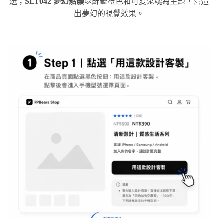
選；
SLT042 夢幻骷髏
以鮮豔橙色和可愛鬼魂為主題，營造
出夢幻的視覺效果。