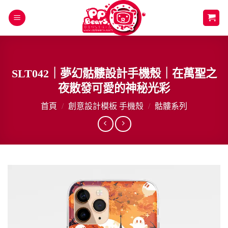
Skip
to
content
SLT042｜夢幻骷髏設計手機殼｜在萬聖之
夜散發可愛的神秘光彩
首頁
/
創意設計模板 手機殼
/
骷髏系列