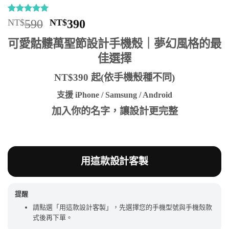
評分
16
4.94
原
目
NT$
590
NT$
390
/ 5，已有
始
前
位顧客進
可愛骷髏萬聖節設計手機殼｜夢幻風格的最
行評分
價
價
佳選擇
格：
格：
NT$590。
NT$390。
NT$390 起(依手機殼種不同)
支援 iPhone / Samsung / Android
加入你的名字，讓設計更完整
用這款設計客製
提醒
請點選「用這款設計客製」，先選擇您的手機型號與手機殼款
式後再下單。