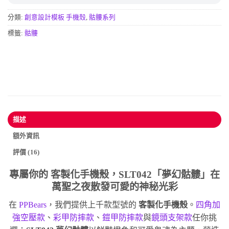
分類:
創意設計模板 手機殼
,
骷髏系列
標籤:
骷髏
描述
額外資訊
評價 (16)
專屬你的
客製化手機殼
，SLT042「夢幻骷髏」在
萬聖之夜散發可愛的神秘光彩
在
PPBears
，我們提供上千款型號的
客製化手機殼
。
四角加
強空壓款
、
彩甲防摔款
、
鎧甲防摔款
與
鏡頭支架款
任你挑