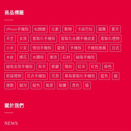
商品標籤
iPhone手機殼
似顏繪
元素
動物
卡皮巴拉
圖騰
夏天
天空
女孩
客製化手機殼
客製化水鑽手機皮套
客製化禮物
小米
少女
情侶手機殼
愛情
手機殼
手機殼推薦
日式
木紋
櫻花
水鑽殼
潮流
石材
磁吸手機殼
磁吸支架手機殼
秋天
節慶
簡約
紅米
紅色
綠色
耶誕禮物
花卉手機殼
花草
華為客製化手機殼
藍色
貓
運動
銀河
靛色
風景
骷髏
黑色
龍
關於我們
NEWS