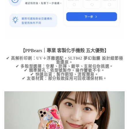
【PPBears｜專業
客製化手機殼
五大優勢】
✔
高解析印刷
：UV＋浮雕選配，
SLT042 夢幻骷髏
設計細節極
致還原。
✔
多殼型選擇
：空壓、防摔、鎧甲、支架任你挑選。
✔
精準開孔
：依型號製作，操作靈敏不卡。
✔
快速出貨
：製作期短、流程簡易。
✔
友善材質
：部分殼款採用可回收環保材料。