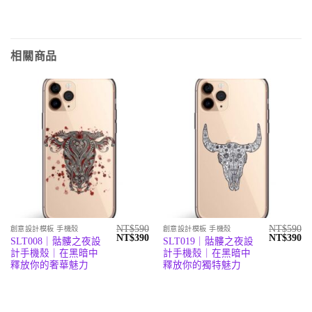
相關商品
NT$
590
NT$
590
創意設計模板 手機殼
創意設計模板 手機殼
原
目
原
目
NT$
390
NT$
390
SLT008｜骷髏之夜設
SLT019｜骷髏之夜設
始
前
始
前
計手機殼｜在黑暗中
計手機殼｜在黑暗中
價
價
價
價
格：
格：
格：
格
釋放你的奢華魅力
釋放你的獨特魅力
NT$590。
NT$390。
NT$590。
N