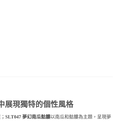
夜中展現獨特的個性風格
選；
SLT047 夢幻南瓜骷髏
以南瓜和骷髏為主題，呈現夢