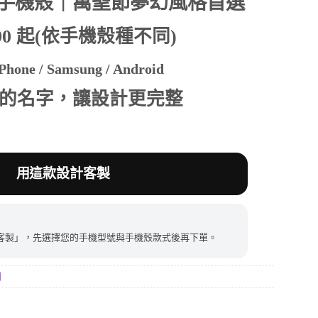
手機殼｜萬聖節夢幻風格首選
390 起(依手機殼種不同)
390。
hone / Samsung / Android
的名字，讓設計更完整
用這款設計客製
客製」，先選擇您的手機型號與手機殼款式後再下單。
列