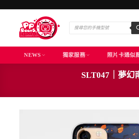
Skip
to
content
Products
search
NEWS
獨家服務
照片卡通似
SLT047｜