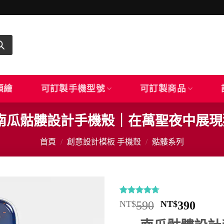
顏繪
可訂製手機型號
可訂製商品
夢幻南瓜骷髏設計手機殼｜在萬聖夜中展
首頁
/
創意設計模板 手機殼
/
骷髏系列
評分
12
4.67
原
目
NT$
590
NT$
390
/ 5，已有
始
前
位顧客進