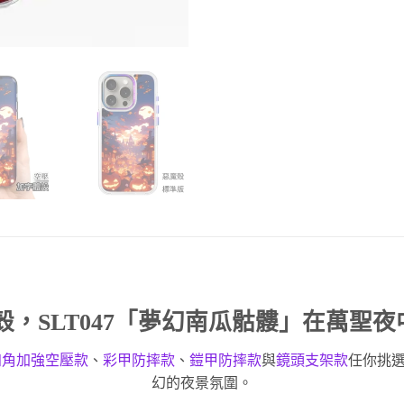
殼
，SLT047「夢幻南瓜骷髏」在萬聖
四角加強空壓款
、
彩甲防摔款
、
鎧甲防摔款
與
鏡頭支架款
任你挑
幻的夜景氛圍。