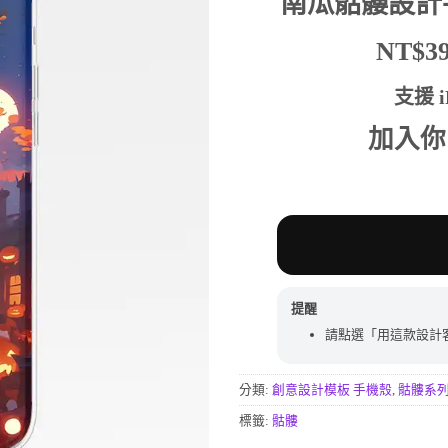
南瓜骷髏設計
行評分
價
價
格：
格：
NT$
NT$590。
NT$
支援 iP
加入你
提醒
請點選「用這款設計
分類:
創意設計模板 手機殼
,
骷髏系
標籤:
骷髏