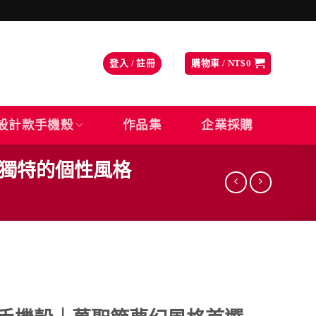
登入 / 註冊
購物車 /
NT$
0
設計款手機殼
作品集
企業採購
現獨特的個性風格