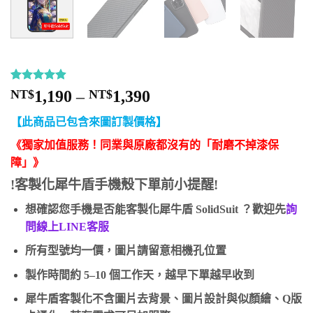
評分
7
4.86
價
NT$
1,190
–
NT$
1,390
/ 5，已有
格
位顧客進
【此商品已包含來圖訂製價格】
行評分
範
圍：
《獨家加值服務！同業與原廠都沒有的「耐磨不掉漆保
NT$1,190
障」》
到
!客製化犀牛盾手機殼下單前小提醒!
NT$1,390
想確認您手機是否能客製化犀牛盾 SolidSuit ？歡迎先
詢
問線上LINE客服
所有型號均一價，圖片請留意相機孔位置
製作時間約 5–10 個工作天，越早下單越早收到
犀牛盾客製化不含圖片去背景、圖片設計與似顏繪、Q版