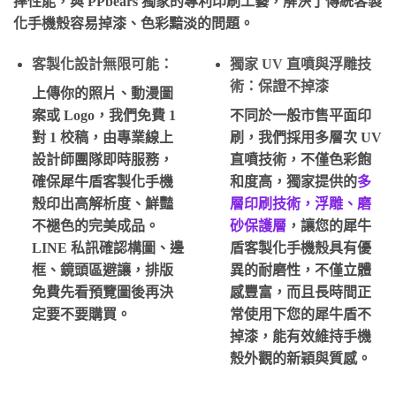
摔性能，與 PPbears 獨家的
專利印刷工藝
，解決了傳統客製
化手機殼容易掉漆、色彩黯淡的問題。
客製化設計無限可能：
獨家 UV 直噴與浮雕技
術：保證不掉漆
上傳你的照片、動漫圖
案或 Logo，我們免費 1
不同於一般市售平面印
對 1 校稿，由專業線上
刷，我們採用多層次 UV
設計師團隊即時服務，
直噴技術，不僅色彩飽
確保犀牛盾客製化手機
和度高，獨家提供的
多
殼印出高解析度、鮮豔
層印刷技術，浮雕、磨
不褪色的完美成品。
砂保護層
，讓您的犀牛
LINE 私訊確認構圖、邊
盾客製化手機殼具有優
框、鏡頭區避讓，排版
異的耐磨性，不僅立體
免費先看預覽圖後再決
感豐富，而且長時間正
定要不要購買。
常使用下您的犀牛盾不
掉漆，能有效維持手機
殼外觀的新穎與質感。