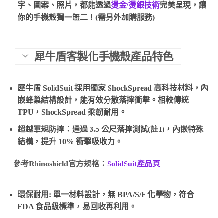
字、圖案、照片，都能透過
燙金/燙銀技術
完美呈現，讓
你的手機殼獨一無二！(需另外加購服務)
犀牛盾客製化手機殼產品特色
犀牛盾 SolidSuit 採用獨家 ShockSpread 高科技材料，內
嵌蜂巢結構設計，能有效分散落摔衝擊。相較傳統
TPU，ShockSpread 柔韌耐用。
超越軍規防摔：通過 3.5 公尺落摔測試(註1)，內嵌特殊
結構，提升 10% 衝擊吸收力。
參考Rhinoshield官方規格：
SolidSuit產品頁
環保耐用: 單一材料設計，無 BPA/S/F 化學物，符合
FDA 食品級標準，易回收再利用。