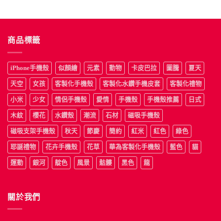
NT$690
到
NT$790
商品標籤
iPhone手機殼
似顏繪
元素
動物
卡皮巴拉
圖騰
夏天
天空
女孩
客製化手機殼
客製化水鑽手機皮套
客製化禮物
小米
少女
情侶手機殼
愛情
手機殼
手機殼推薦
日式
木紋
櫻花
水鑽殼
潮流
石材
磁吸手機殼
磁吸支架手機殼
秋天
節慶
簡約
紅米
紅色
綠色
耶誕禮物
花卉手機殼
花草
華為客製化手機殼
藍色
貓
運動
銀河
靛色
風景
骷髏
黑色
龍
關於我們