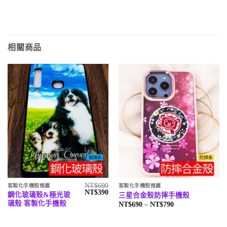
相關商品
NT$
690
客製化手機殼推薦
客製化手機殼推薦
原
目
NT$
390
鋼化玻璃殼&極光玻
三星合金殼防摔手機殼
始
前
璃殼 客製化手機殼
價
NT$
690
–
NT$
790
價
價
格
格：
格：
範
NT$690。
NT$390。
圍：