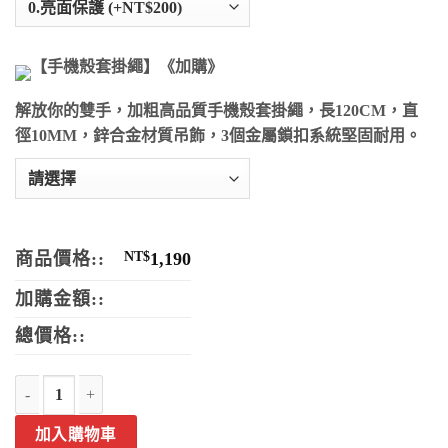
【手機殼套掛繩】《加購》
解放你的雙手，加粗高品質手機殼套掛繩，長120CM，直
徑10MM，鋅合金材質吊飾，3個金屬鎖扣系統堅固耐用。
商品價格::
NT$
1,190
加購金額::
總價格::
犀牛盾客製化手機殼 SolidSuit｜獨家浮雕/燙金/照片訂製不掉漆 - PPbe
加入購物車