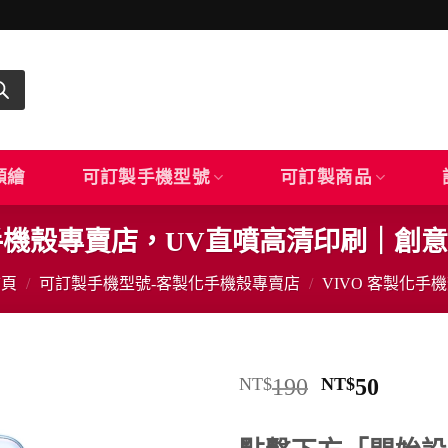
顏繪
可訂製手機型號
可訂製商品
化手機殼專賣店，UV直噴高清印刷｜創意PP
首頁
/
可訂製手機型號-客製化手機殼專賣店
/
VIVO 客製化手
原
目
NT$
190
NT$
50
始
前
價
價