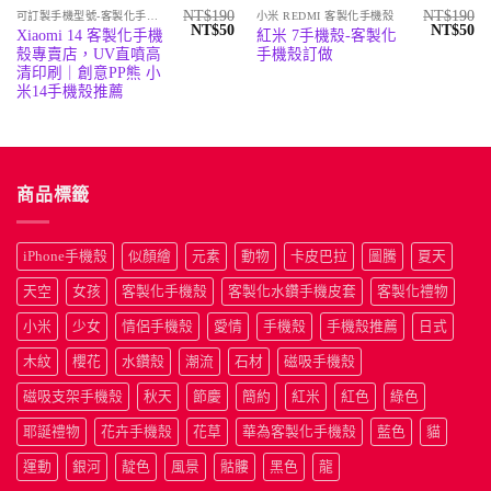
NT$
190
NT$
190
可訂製手機型號-客製化手機殼專賣店
小米 REDMI 客製化手機殼
原
目
原
目
NT$
50
NT$
50
Xiaomi 14 客製化手機
紅米 7手機殼-客製化
始
前
始
前
殼專賣店，UV直噴高
手機殼訂做
價
價
價
價
格：
格：
格：
格
清印刷｜創意PP熊 小
NT$190。
NT$50。
NT$190
N
米14手機殼推薦
商品標籤
iPhone手機殼
似顏繪
元素
動物
卡皮巴拉
圖騰
夏天
天空
女孩
客製化手機殼
客製化水鑽手機皮套
客製化禮物
小米
少女
情侶手機殼
愛情
手機殼
手機殼推薦
日式
木紋
櫻花
水鑽殼
潮流
石材
磁吸手機殼
磁吸支架手機殼
秋天
節慶
簡約
紅米
紅色
綠色
耶誕禮物
花卉手機殼
花草
華為客製化手機殼
藍色
貓
運動
銀河
靛色
風景
骷髏
黑色
龍