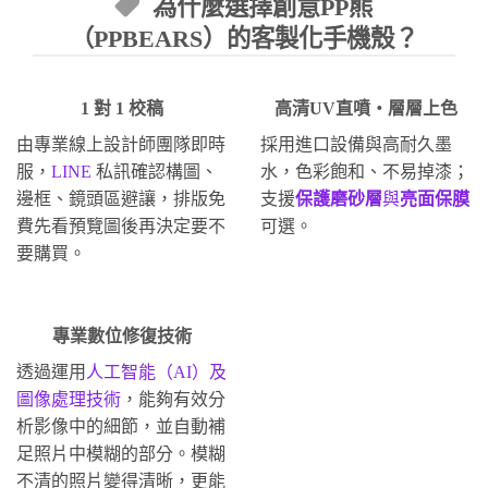
為什麼選擇創意PP熊
（PPBEARS）的客製化手機殼？
1 對 1 校稿
高清UV直噴・層層上色
由專業線上設計師團隊即時
採用進口設備與高耐久墨
服，
LINE
私訊確認構圖、
水，色彩飽和、不易掉漆；
邊框、鏡頭區避讓，排版免
支援
保護磨砂層
與
亮面保膜
費先看預覽圖後再決定要不
可選。
要購買。
專業數位修復技術
透過運用
人工智能（AI）及
圖像處理技術
，能夠有效分
析影像中的細節，並自動補
足照片中模糊的部分。模糊
不清的照片變得清晰，更能