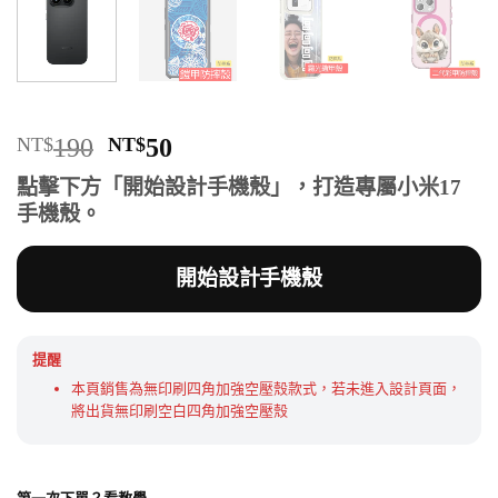
原
目
NT$
190
NT$
50
始
前
點擊下方「開始設計手機殼」，打造專屬小米17
價
價
手機殼。
格：
格：
NT$190。
NT$50。
開始設計手機殼
提醒
本頁銷售為無印刷四角加強空壓殼款式，若未進入設計頁面，
將出貨無印刷空白四角加強空壓殼