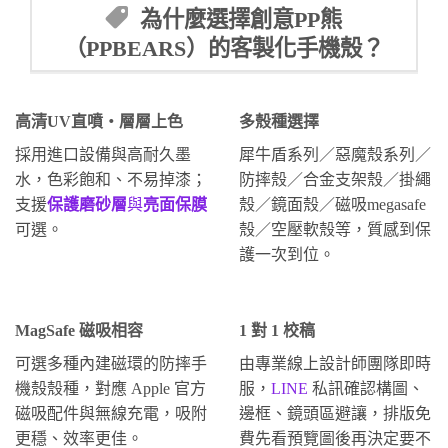
為什麼選擇創意PP熊
（PPBEARS）的客製化手機殼？
高清UV直噴・層層上色
多殼種選擇
採用進口設備與高耐久墨
犀牛盾系列／惡魔殼系列／
水，色彩飽和、不易掉漆；
防摔殼／合金支架殼／掛繩
支援
保護磨砂層
與
亮面保膜
殼／鏡面殼／磁吸megasafe
可選。
殼／空壓軟殼等，質感到保
護一次到位。
MagSafe 磁吸相容
1 對 1 校稿
可選多種內建磁環的防摔手
由專業線上設計師團隊即時
機殼殼種，對應 Apple 官方
服，
LINE
私訊確認構圖、
磁吸配件與無線充電，吸附
邊框、鏡頭區避讓，排版免
更穩、效率更佳。
費先看預覽圖後再決定要不