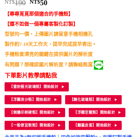
原
目
NT$
190
NT$
50
始
前
【尋尋覓覓那個適合的手機殼】
價
價
格：
格：
【還不如做一個專屬客製化訂製】
NT$190。
NT$50。
型號均一價，上傳圖片請留意手機相機孔
製作約7-10天工作天，提早完成提早寄出。
手機殼套漂亮的關鍵在提供圖片的解析度
有問題？想確認圖片解析度？請聯絡熊窩
下單影片教學請點我
【雷射極光玻璃殼】開始設計
【浮雕流沙殼】開始設計
【鋼化玻璃殼】開始設計
【側邊印刷硬殼】開始設計
【浮雕空壓殼】開始設計
【一般便宜軟殼】開始設計
【翻蓋皮套】開始設計