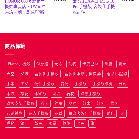
HONOR 600客製化手
華為HUAWEI Mate 10
始
前
始
前
機殼專賣店，UV直噴
Pro手機殼-客製化手機
價
價
價
價
格：
格：
格：
格
高清印刷｜創意PP熊
殼訂做
NT$190。
NT$50。
NT$190
N
商品標籤
iPhone手機殼
似顏繪
元素
動物
卡皮巴拉
圖騰
夏天
天空
女孩
客製化手機殼
客製化水鑽手機皮套
客製化禮物
小米
少女
情侶手機殼
愛情
手機殼
手機殼推薦
日式
木紋
櫻花
水鑽殼
潮流
石材
磁吸手機殼
磁吸支架手機殼
秋天
節慶
簡約
紅米
紅色
綠色
耶誕禮物
花卉手機殼
花草
華為客製化手機殼
藍色
貓
運動
銀河
靛色
風景
骷髏
黑色
龍