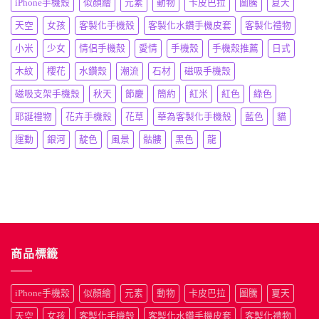
iPhone手機殼
似顏繪
元素
動物
卡皮巴拉
圖騰
夏天
天空
女孩
客製化手機殼
客製化水鑽手機皮套
客製化禮物
小米
少女
情侶手機殼
愛情
手機殼
手機殼推薦
日式
木紋
櫻花
水鑽殼
潮流
石材
磁吸手機殼
磁吸支架手機殼
秋天
節慶
簡約
紅米
紅色
綠色
耶誕禮物
花卉手機殼
花草
華為客製化手機殼
藍色
貓
運動
銀河
靛色
風景
骷髏
黑色
龍
商品標籤
iPhone手機殼
似顏繪
元素
動物
卡皮巴拉
圖騰
夏天
天空
女孩
客製化手機殼
客製化水鑽手機皮套
客製化禮物