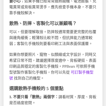
要小心：
如果手機已經常常過熱關機、電池膨脹、充
電異常或背板異常燙手，應先檢查手機本身，不要只
靠手機殼解決。
散熱、防摔、客製化可以兼顧嗎？
可以，但要理解取捨。防摔殼通常需要更完整的包覆
與邊角緩衝；輕薄殼比較不悶，但抗摔能力通常較
弱；客製化手機殼則要看印刷工法與表面保護層。
如果你想要照片、寵物、似顏繪或文字設計，同時又
希望日常不悶，建議選擇厚度適中、背板硬挺、表面
印刷品質穩定的客製化手機殼。PPBears 可依照手機
型號製作客製化手機殼，你可以先從
可訂製手機型
號
找到自己的機型。
選購散熱手機殼的 5 個重點
1. 不要只看「散熱」兩個字：
請看材質、厚度、背板
是否過度密閉。