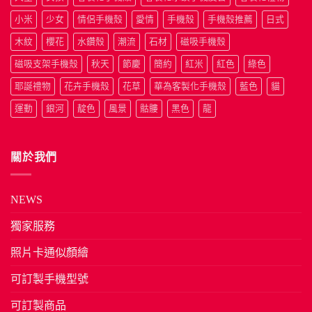
小米
少女
情侶手機殼
愛情
手機殼
手機殼推薦
日式
木紋
櫻花
水鑽殼
潮流
石材
磁吸手機殼
磁吸支架手機殼
秋天
節慶
簡約
紅米
紅色
綠色
耶誕禮物
花卉手機殼
花草
華為客製化手機殼
藍色
貓
運動
銀河
靛色
風景
骷髏
黑色
龍
關於我們
NEWS
獨家服務
照片卡通似顏繪
可訂製手機型號
可訂製商品