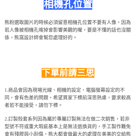
相機孔位置
熊粉選取圖片的時候必須留意相機孔位置不要有人像，因為
若人像被相機孔喀掉會影響美觀的喔，要是不懂的話也沒關
係，熊窩設計師會幫您處理好的。
下單前請三思
1.商品會因為現場光線、相機的設定、電腦螢幕設定的不
同，會有色差的問題，希望買家下標前深思熟慮，要求較高
者若不能接受，請勿下標。
2.訂製殼套系列因為屬於專屬訂製無法在做二次銷售，若非
型號不符或重大瑕疵基本上是無法退換貨的，手工製作難免
會有殘膠與小刮傷，熊大都會做最大的處理在美美的交給熊