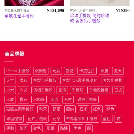
NT$
1,090
NT$
390
客製化水鑽手機殼
客製化水鑽手機殼
珍珠手機殼-簡約珍珠
華麗孔雀手機殼
款 客製化手機殼
商品標籤
iPhone手機殼
似顏繪
元素
動物
卡皮巴拉
圖騰
夏天
天空
女孩
客製化手機殼
客製化水鑽手機皮套
客製化禮物
小米
少女
情侶手機殼
愛情
手機殼
手機殼推薦
日式
木紋
櫻花
水鑽殼
潮流
石材
磁吸手機殼
磁吸支架手機殼
秋天
節慶
簡約
紅米
紅色
綠色
耶誕禮物
花卉手機殼
花草
華為客製化手機殼
藍色
貓
運動
銀河
靛色
風景
骷髏
黑色
龍