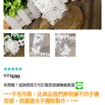
評分
9
5
/
NT$
690
5，已有
位
顧客進行評
有問題？或詢問其它可訂製型號請聯絡熊窩
分
***不含吊飾，此商品我們將根據不同手機
型號，挑選適合手機殼製作。***