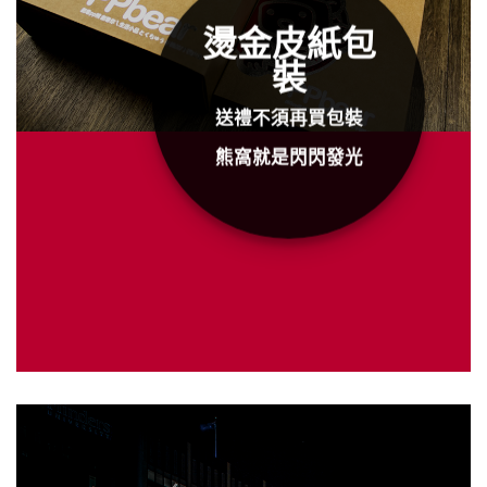
燙金皮紙包
裝
送禮不須再買包裝
熊窩就是閃閃發光