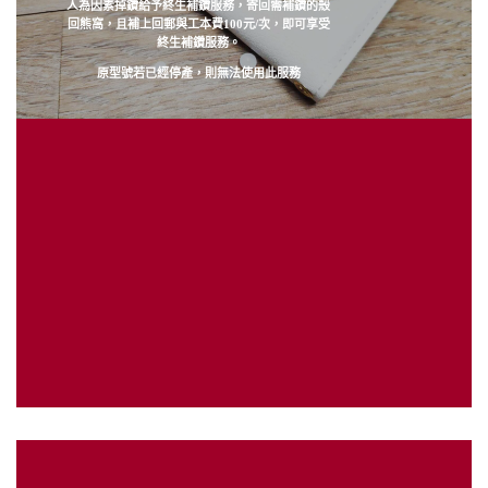
人為因素掉鑽給予終生補鑽服務，寄回需補鑽的殼
回熊窩，且補上回郵與工本費100元/次，即可享受
終生補鑽服務。
原型號若已經停產，則無法使用此服務