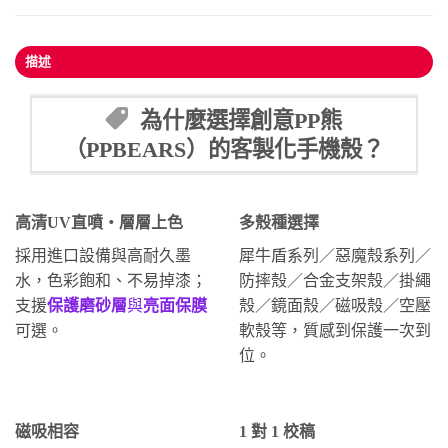
描述
為什麼選擇創意PP熊
（PPBEARS）的客製化手機殼？
高清UV直噴・層層上色
多殼種選擇
採用進口設備與高耐久墨
犀牛盾系列／惡魔殼系列／
水，色彩飽和、不易掉漆；
防摔殼／合金支架殼／掛繩
支援
保護磨砂層
與
亮面保膜
殼／鏡面殼／磁吸殼／空壓
可選。
軟殼等，質感到保護一次到
位。
磁吸相容
1 對 1 校稿