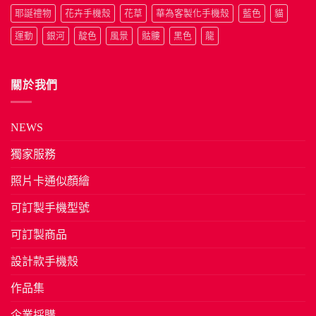
耶誕禮物
花卉手機殼
花草
華為客製化手機殼
藍色
貓
運動
銀河
靛色
風景
骷髏
黑色
龍
關於我們
NEWS
獨家服務
照片卡通似顏繪
可訂製手機型號
可訂製商品
設計款手機殼
作品集
企業採購