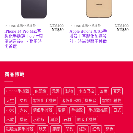
NT$
190
NT$
190
IPHONE 客製化手機殼
IPHONE 客製化手機殼
原
目
原
目
NT$
50
NT$
50
iPhone 14 Pro Max客
Apple iPhone X/XS手
始
前
始
前
製化手機殼｜6.7吋專
機殼｜客製化防摔設
價
價
價
價
格：
格：
格：
格
屬創意設計，耐用時
計，時尚與耐用兼備
NT$190。
NT$50。
NT$190
N
尚首選
商品標籤
iPhone手機殼
似顏繪
元素
動物
卡皮巴拉
圖騰
夏天
天空
女孩
客製化手機殼
客製化水鑽手機皮套
客製化禮物
小米
少女
情侶手機殼
愛情
手機殼
手機殼推薦
日式
木紋
櫻花
水鑽殼
潮流
石材
磁吸手機殼
磁吸支架手機殼
秋天
節慶
簡約
紅米
紅色
綠色