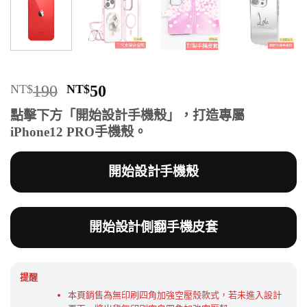
原
目
NT$
190
NT$
50
始
前
點擊下方「開始設計手機殼」，打造專屬
價
價
iPhone12 PRO手機殼。
格：
格：
NT$190。
NT$50。
開始設計手機殼
開始設計側翻手機皮套
提醒
本頁銷售為無印刷四角加強空壓殼款式，若未進入設計