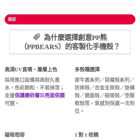
描述
為什麼選擇創意PP熊
（PPBEARS）的客製化手機殼？
高清UV直噴・層層上色
多殼種選擇
採用進口設備與高耐久墨
犀牛盾系列／惡魔殼系列／
水，色彩飽和、不易掉漆；
防摔殼／合金支架殼／掛繩
支援
保護磨砂層
與
亮面保膜
殼／鏡面殼／磁吸殼／空壓
可選。
軟殼等，質感到保護一次到
位。
磁吸相容
1 對 1 校稿