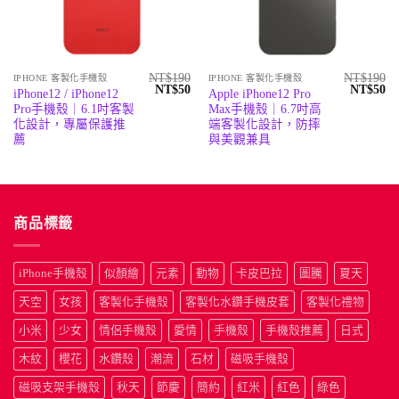
NT$
190
NT$
190
IPHONE 客製化手機殼
IPHONE 客製化手機殼
原
目
原
目
NT$
50
NT$
50
iPhone12 / iPhone12
Apple iPhone12 Pro
始
前
始
前
Pro手機殼｜6.1吋客製
Max手機殼｜6.7吋高
價
價
價
價
格：
格：
格：
格
化設計，專屬保護推
端客製化設計，防摔
NT$190。
NT$50。
NT$190
N
薦
與美觀兼具
商品標籤
iPhone手機殼
似顏繪
元素
動物
卡皮巴拉
圖騰
夏天
天空
女孩
客製化手機殼
客製化水鑽手機皮套
客製化禮物
小米
少女
情侶手機殼
愛情
手機殼
手機殼推薦
日式
木紋
櫻花
水鑽殼
潮流
石材
磁吸手機殼
磁吸支架手機殼
秋天
節慶
簡約
紅米
紅色
綠色