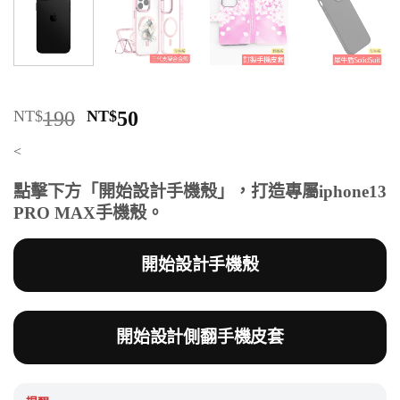
原
目
NT$
190
NT$
50
始
前
<
價
價
格：
格：
點擊下方「開始設計手機殼」，打造專屬iphone13
NT$190。
NT$50。
PRO MAX手機殼。
開始設計手機殼
開始設計側翻手機皮套