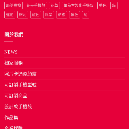
耶誕禮物
花卉手機殼
花草
華為客製化手機殼
藍色
貓
運動
銀河
靛色
風景
骷髏
黑色
龍
關於我們
NEWS
獨家服務
照片卡通似顏繪
可訂製手機型號
可訂製商品
設計款手機殼
作品集
企業採購