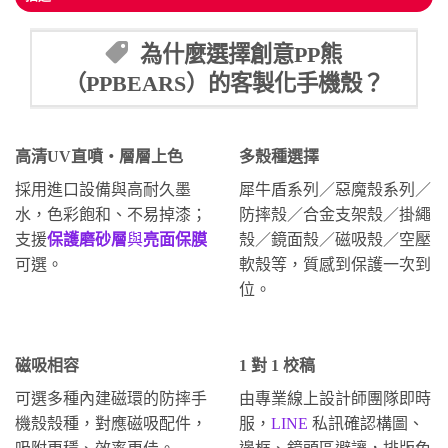
為什麼選擇創意PP熊
（PPBEARS）的客製化手機殼？
高清UV直噴・層層上色
多殼種選擇
採用進口設備與高耐久墨
犀牛盾系列／惡魔殼系列／
水，色彩飽和、不易掉漆；
防摔殼／合金支架殼／掛繩
支援
保護磨砂層
與
亮面保膜
殼／鏡面殼／磁吸殼／空壓
可選。
軟殼等，質感到保護一次到
位。
磁吸相容
1 對 1 校稿
可選多種內建磁環的防摔手
由專業線上設計師團隊即時
機殼殼種，對應磁吸配件，
服，
LINE
私訊確認構圖、