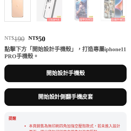
原
目
NT$
190
NT$
50
始
前
點擊下方「開始設計手機殼」，打造專屬iphone11
價
價
PRO手機殼。
格：
格：
NT$190。
NT$50。
開始設計手機殼
開始設計側翻手機皮套
提醒
本頁銷售為無印刷四角加強空壓殼款式，若未進入設計