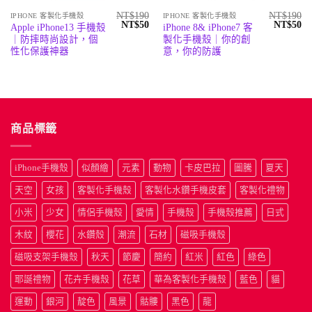
NT$
190
NT$
190
IPHONE 客製化手機殼
IPHONE 客製化手機殼
原
目
原
目
NT$
50
NT$
50
Apple iPhone13 手機殼
iPhone 8& iPhone7 客
始
前
始
前
｜防摔時尚設計，個
製化手機殼｜你的創
價
價
價
價
格：
格：
格：
格
性化保護神器
意，你的防護
NT$190。
NT$50。
NT$190
N
商品標籤
iPhone手機殼
似顏繪
元素
動物
卡皮巴拉
圖騰
夏天
天空
女孩
客製化手機殼
客製化水鑽手機皮套
客製化禮物
小米
少女
情侶手機殼
愛情
手機殼
手機殼推薦
日式
木紋
櫻花
水鑽殼
潮流
石材
磁吸手機殼
磁吸支架手機殼
秋天
節慶
簡約
紅米
紅色
綠色
耶誕禮物
花卉手機殼
花草
華為客製化手機殼
藍色
貓
運動
銀河
靛色
風景
骷髏
黑色
龍