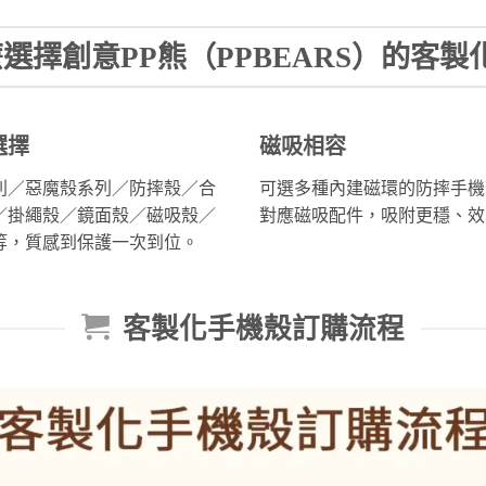
選擇創意PP熊（PPBEARS）的客製
選擇
磁吸相容
列／惡魔殼系列／防摔殼／合
可選多種內建磁環的防摔手機
／掛繩殼／鏡面殼／磁吸殼／
對應磁吸配件，吸附更穩、效
等，質感到保護一次到位。
客製化手機殼訂購流程