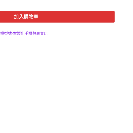
防摔設計，UV直噴不掉漆 客製化手機殼 數量
加入購物車
機型號-客製化手機殼專賣店