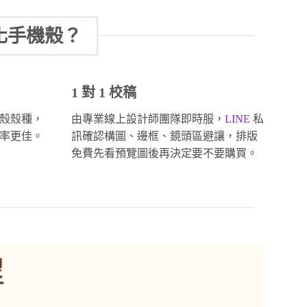
化手機殼？
1 對 1 校稿
殼殼種，
由專業線上設計師團隊即時服，
LINE
私
率更佳。
訊確認構圖、邊框、鏡頭區避讓，排版
免費先看預覽圖後再決定要不要購買。