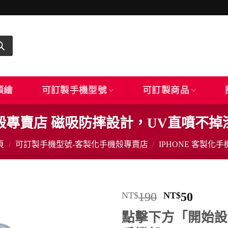
顏繪
可訂製手機型號
可訂製商品
5手機殼專賣店 磁吸防摔設計，UV直噴不
頁
/
可訂製手機型號-客製化手機殼專賣店
/
IPHONE 客製化手
原
目
NT$
190
NT$
50
始
前
點擊下方「開始設計
價
價