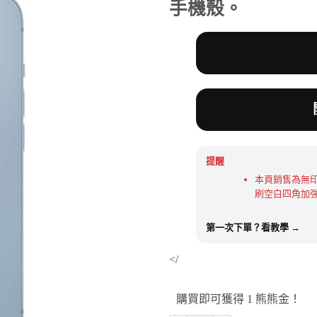
格：
格：
手機殼。
NT$190。
NT$5
提醒
本頁銷售為無
刷空白四角加
第一次下單？看教學 →
</
購買即可獲得 1 熊熊金！