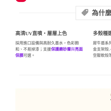
為什麼
高清UV直噴・層層上色
多殼種
採用進口設備與高耐久墨水，色彩飽
犀牛盾系
和、不易掉漆；支援
保護磨砂層
與
亮面
金支架殼
保膜
可選。
空壓軟殼