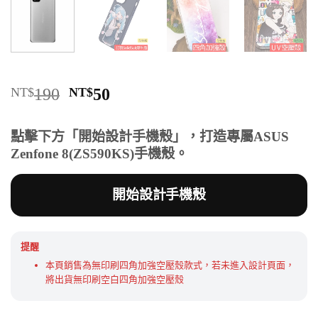
原
目
NT$
190
NT$
50
始
前
價
價
點擊下方「開始設計手機殼」，打造專屬ASUS
格：
格：
Zenfone 8(ZS590KS)手機殼。
NT$190。
NT$50。
開始設計手機殼
提醒
本頁銷售為無印刷四角加強空壓殼款式，若未進入設計頁面，
將出貨無印刷空白四角加強空壓殼