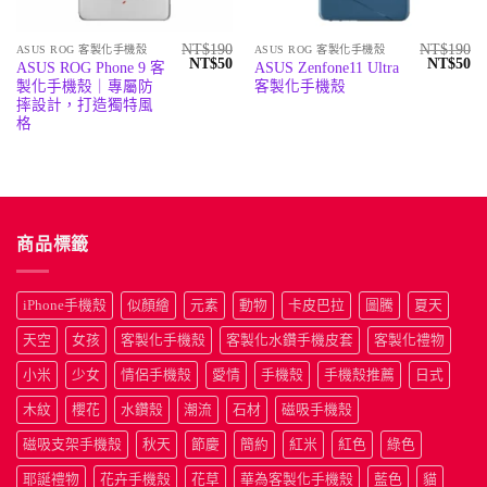
NT$
190
NT$
190
ASUS ROG 客製化手機殼
ASUS ROG 客製化手機殼
原
目
原
目
NT$
50
NT$
50
ASUS ROG Phone 9 客
ASUS Zenfone11 Ultra
始
前
始
前
製化手機殼｜專屬防
客製化手機殼
價
價
價
價
格：
格：
格：
格
摔設計，打造獨特風
NT$190。
NT$50。
NT$190
N
格
商品標籤
iPhone手機殼
似顏繪
元素
動物
卡皮巴拉
圖騰
夏天
天空
女孩
客製化手機殼
客製化水鑽手機皮套
客製化禮物
小米
少女
情侶手機殼
愛情
手機殼
手機殼推薦
日式
木紋
櫻花
水鑽殼
潮流
石材
磁吸手機殼
磁吸支架手機殼
秋天
節慶
簡約
紅米
紅色
綠色
耶誕禮物
花卉手機殼
花草
華為客製化手機殼
藍色
貓