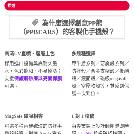
描述
為什麼選擇創意PP熊
（PPBEARS）的客製化手機殼？
高清UV直噴・層層上色
多殼種選擇
採用進口設備與高耐久墨
犀牛盾系列／惡魔殼系列／
水，色彩飽和、不易掉漆；
防摔殼／合金支架殼／掛繩
支援
保護磨砂層
與
亮面保膜
殼／鏡面殼／磁吸megasafe
可選。
殼／空壓軟殼等，質感到保
護一次到位。
MagSafe 磁吸相容
1 對 1 校稿
可選多種內建磁環的防摔手
由專業線上設計師團隊即時
機殼殼種，對應 Apple 官方
服，
LINE
私訊確認構圖、