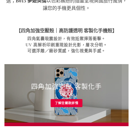
選；
B015 夢遊英倫
以色彩繽紛的插畫呈現英國旅行風情，
讓您的手機更具個性。
【四角加強空壓殼｜高防護透明
客製化手機殼
】
四角氣囊吸震設計，有效抵禦摔落衝擊。
UV 高解析印刷重現設計光影，層次分明。
可選浮雕／磨砂質感，強化視覺與手感。
四角加強空壓 客製化手
機殼
了解空壓款詳情