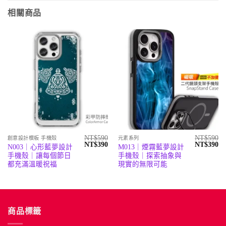
相關商品
NT$
590
NT$
590
創意設計模板 手機殼
元素系列
原
目
原
目
NT$
390
NT$
390
N003｜心形藍夢設計
M013｜煙霧藍夢設計
始
前
始
前
手機殼｜讓每個節日
手機殼｜探索抽象與
價
價
價
價
格：
格：
格：
格
都充滿溫暖祝福
現實的無限可能
NT$590。
NT$390。
NT$590。
N
商品標籤