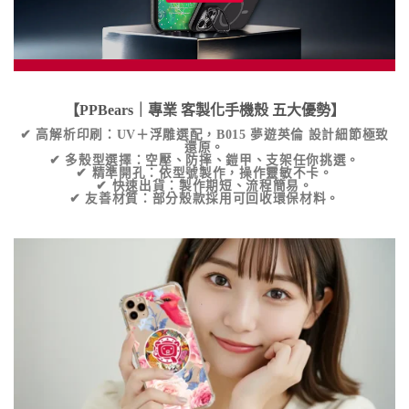
【PPBears｜專業
客製化手機殼
五大優勢】
✔
高解析印刷
：UV＋浮雕選配，
B015 夢遊英倫
設計細節極致
還原。
✔
多殼型選擇
：空壓、防摔、鎧甲、支架任你挑選。
✔
精準開孔
：依型號製作，操作靈敏不卡。
✔
快速出貨
：製作期短、流程簡易。
✔
友善材質
：部分殼款採用可回收環保材料。