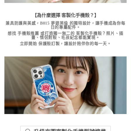
【為什麼選擇
客製化手機殼
？】
兼具防護與美感，
B015 夢遊英倫
的獨特設計，讓手機成為你每
日的專屬配件。
想找
手機殼推薦
或打造獨一無二的
客製化手機殼
？照片、插
畫、情侶對殼、毛孩紀念都能實現。
立即開始
保護殼訂製
，讓設計陪伴你的每一天。