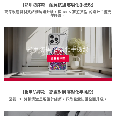
【彩甲防摔款｜耐黃抗刮
客製化手機殼
】
硬背軟邊雙材質結構防護升級，與
B015 夢遊英倫
的設計主題完
美呼應。
彩甲防摔 客製化手機殼
查看彩甲款
【鎧甲防摔款｜高透耐刮
客製化手機殼
】
堅韌 PC 背板清澈呈現設計細節，四角吸震防護全面升級。