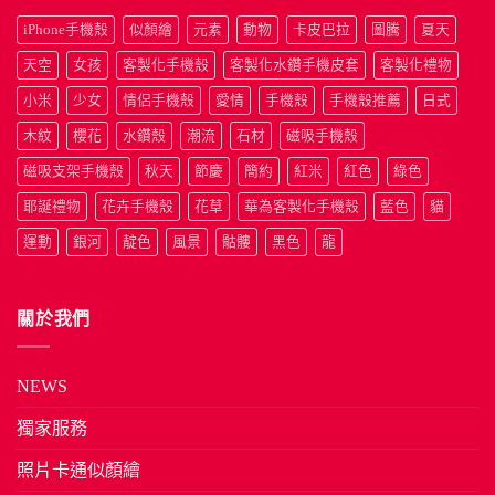
iPhone手機殼
似顏繪
元素
動物
卡皮巴拉
圖騰
夏天
天空
女孩
客製化手機殼
客製化水鑽手機皮套
客製化禮物
小米
少女
情侶手機殼
愛情
手機殼
手機殼推薦
日式
木紋
櫻花
水鑽殼
潮流
石材
磁吸手機殼
磁吸支架手機殼
秋天
節慶
簡約
紅米
紅色
綠色
耶誕禮物
花卉手機殼
花草
華為客製化手機殼
藍色
貓
運動
銀河
靛色
風景
骷髏
黑色
龍
關於我們
NEWS
獨家服務
照片卡通似顏繪