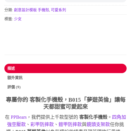
分類:
創意設計模板 手機殼
,
可愛系列
標籤:
少女
描述
額外資訊
評價 (9)
專屬你的
客製化手機殼
，B015「夢遊英倫」讓每
天都甜蜜可愛起來
在
PPBears
，我們提供上千款型號的
客製化手機殼
。
四角加
強空壓款
、
彩甲防摔款
、
鎧甲防摔款
與
鏡頭支架款
任你挑