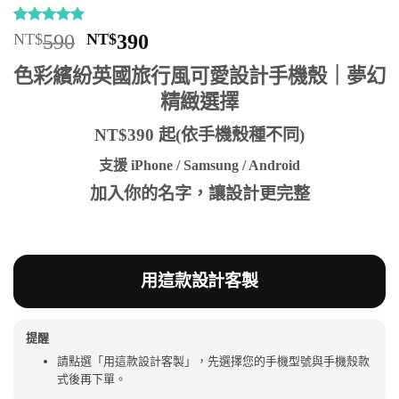
評分
9
5
/
原
目
NT$
590
NT$
390
5，已有
位
始
前
顧客進行評
色彩繽紛英國旅行風可愛設計手機殼｜夢幻
分
價
價
精緻選擇
格：
格：
NT$590。
NT$390。
NT$390 起(依手機殼種不同)
支援 iPhone / Samsung / Android
加入你的名字，讓設計更完整
用這款設計客製
提醒
請點選「用這款設計客製」，先選擇您的手機型號與手機殼款
式後再下單。