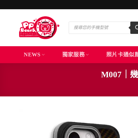
Skip
to
content
Products
search
NEWS
獨家服務
照片卡通似
M007