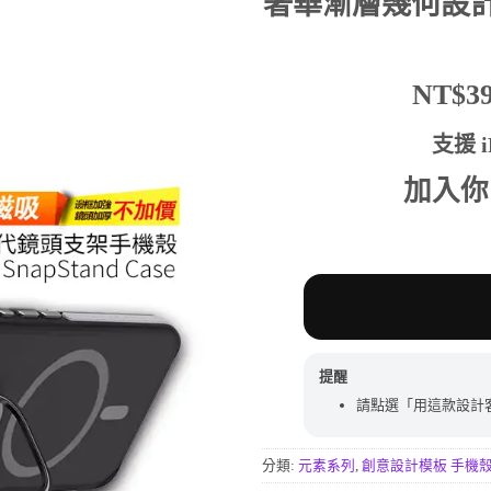
奢華漸層幾何設
分
價
價
格：
格：
NT$590。
NT$
NT$
支援 iP
加入你
提醒
請點選「用這款設計
分類:
元素系列
,
創意設計模板 手機