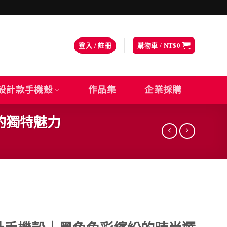
登入 / 註冊
購物車 /
NT$
0
設計款手機殼
作品集
企業採購
的獨特魅力