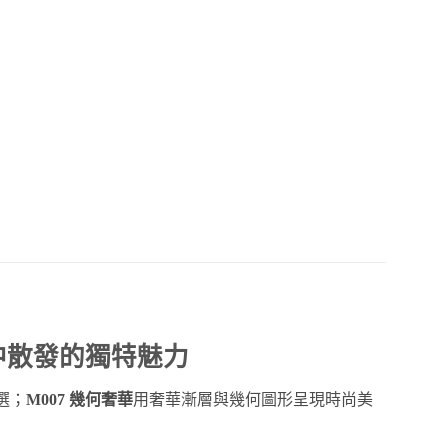
中散發的獨特魅力
選；
M007 幾何奢華
用奢華漸層與幾何圖形呈現時尚美