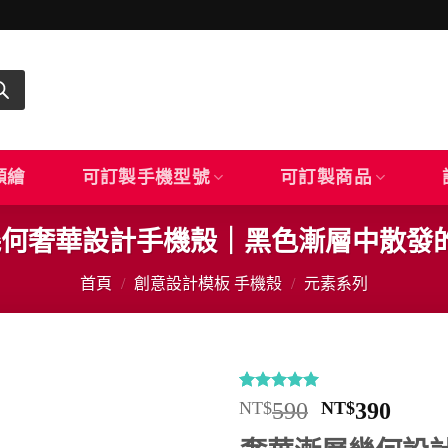
顏繪
可訂製手機型號
可訂製商品
｜幾何奢華設計手機殼｜黑色漸層中散發
首頁
/
創意設計模板 手機殼
/
元素系列
評分
4
5
/
原
目
NT$
590
NT$
390
5，已有
位
始
前
顧客進行評