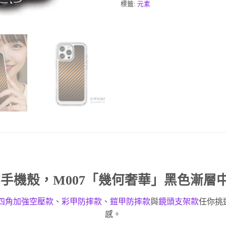
標籤:
元素
化手機殼
，M007「幾何奢華」黑色漸層
四角加強空壓款
、
彩甲防摔款
、
鎧甲防摔款
與
鏡頭支架款
任你挑
感。