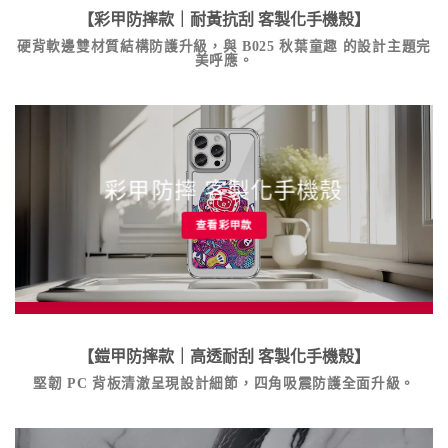
【彩甲防摔款｜耐黃抗刮
客製化手機殼
】
硬背軟邊雙材質結構防護升級，與
B025 秋葉童趣
的設計主題完
美呼應。
彩甲防摔 客製化手機殼
查看彩甲款
【鎧甲防摔款｜高透耐刮
客製化手機殼
】
堅韌 PC 背板清澈呈現設計細節，四角吸震防護全面升級。