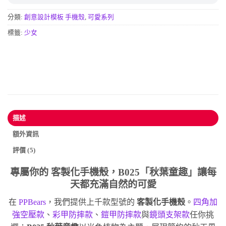
分類:
創意設計模板 手機殼
,
可愛系列
標籤:
少女
描述
額外資訊
評價 (5)
專屬你的
客製化手機殼
，B025「秋葉童趣」讓每
天都充滿自然的可愛
在
PPBears
，我們提供上千款型號的
客製化手機殼
。
四角加
強空壓款
、
彩甲防摔款
、
鎧甲防摔款
與
鏡頭支架款
任你挑