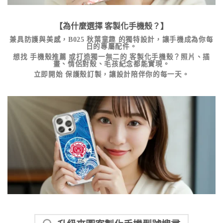
【為什麼選擇
客製化手機殼
？】
兼具防護與美感，
B025 秋葉童趣
的獨特設計，讓手機成為你每
日的專屬配件。
想找
手機殼推薦
或打造獨一無二的
客製化手機殼
？照片、插
畫、情侶對殼、毛孩紀念都能實現。
立即開始
保護殼訂製
，讓設計陪伴你的每一天。