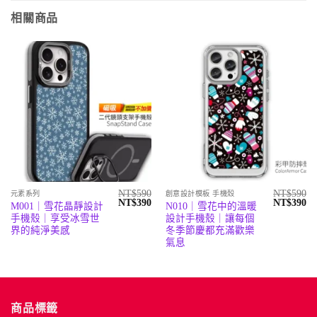
相關商品
NT$
590
NT$
590
元素系列
創意設計模板 手機殼
原
目
原
目
NT$
390
NT$
390
M001｜雪花晶靜設計
N010｜雪花中的溫暖
始
前
始
前
手機殼｜享受冰雪世
設計手機殼｜讓每個
價
價
價
價
格：
格：
格：
格
界的純淨美感
冬季節慶都充滿歡樂
NT$590。
NT$390。
NT$590。
N
氣息
商品標籤