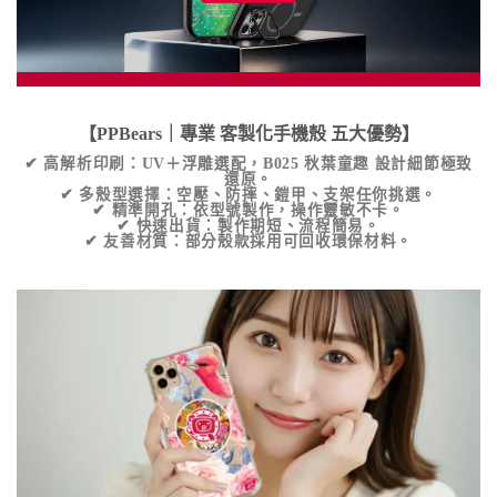
【PPBears｜專業
客製化手機殼
五大優勢】
✔
高解析印刷
：UV＋浮雕選配，
B025 秋葉童趣
設計細節極致
還原。
✔
多殼型選擇
：空壓、防摔、鎧甲、支架任你挑選。
✔
精準開孔
：依型號製作，操作靈敏不卡。
✔
快速出貨
：製作期短、流程簡易。
✔
友善材質
：部分殼款採用可回收環保材料。