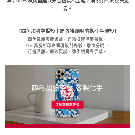
選；
B025 秋葉童趣
以米色植物為主題，展現簡約的秋天風
情。
【四角加強空壓殼｜高防護透明
客製化手機殼
】
四角氣囊吸震設計，有效抵禦摔落衝擊。
UV 高解析印刷重現設計光影，層次分明。
可選浮雕／磨砂質感，強化視覺與手感。
四角加強空壓 客製化手
機殼
了解空壓款詳情