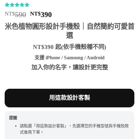
評分
5
5
/
原
目
NT$
590
NT$
390
5，已有
位
始
前
顧客進行評
米色植物圓形設計手機殼｜自然簡約可愛首
分
價
價
選
格：
格：
NT$590。
NT$390。
NT$390 起(依手機殼種不同)
支援 iPhone / Samsung / Android
加入你的名字，讓設計更完整
用這款設計客製
提醒
請點選「用這款設計客製」，先選擇您的手機型號與手機殼款
式後再下單。