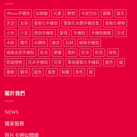
iPhone手機殼
似顏繪
元素
動物
卡皮巴拉
圖騰
夏天
天空
女孩
客製化手機殼
客製化水鑽手機皮套
客製化禮物
小米
少女
情侶手機殼
愛情
手機殼
手機殼推薦
日式
木紋
櫻花
水鑽殼
潮流
石材
磁吸手機殼
磁吸支架手機殼
秋天
節慶
簡約
紅米
紅色
綠色
耶誕禮物
花卉手機殼
花草
華為客製化手機殼
藍色
貓
運動
銀河
靛色
風景
骷髏
黑色
龍
關於我們
NEWS
獨家服務
照片卡通似顏繪