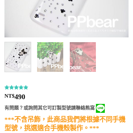
評分
14
4.93
NT$
490
/ 5，已有
位顧客進
有問題？或詢問其它可訂製型號請聯絡熊窩
行評分
***不含吊飾，此商品我們將根據不同手機
型號，挑選適合手機殼製作。***