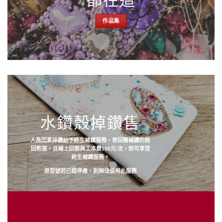
都在這
作品集
水鑽殼掉鑽售
人為因素掉鑽給予終生補鑽服務，寄回需補鑽的殼
回熊窩，且補上回郵與工本費100元/次，即可享受
終生補鑽服務。
原型號若已經停產，則無法使用此服務