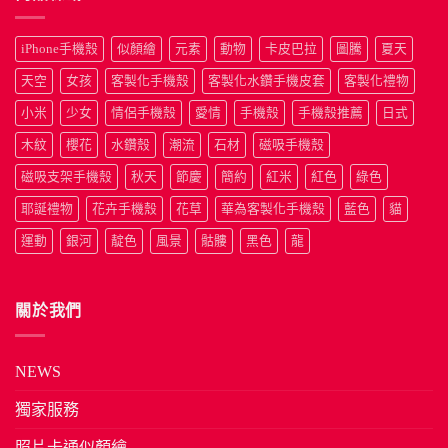
iPhone手機殼
似顏繪
元素
動物
卡皮巴拉
圖騰
夏天
天空
女孩
客製化手機殼
客製化水鑽手機皮套
客製化禮物
小米
少女
情侶手機殼
愛情
手機殼
手機殼推薦
日式
木紋
櫻花
水鑽殼
潮流
石材
磁吸手機殼
磁吸支架手機殼
秋天
節慶
簡約
紅米
紅色
綠色
耶誕禮物
花卉手機殼
花草
華為客製化手機殼
藍色
貓
運動
銀河
靛色
風景
骷髏
黑色
龍
關於我們
NEWS
獨家服務
照片卡通似顏繪