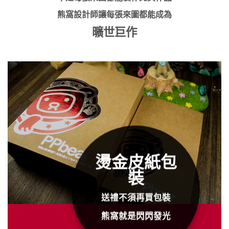
熊窩設計師讓每張來圖都能成為
曠世巨作
燙金皮紙包
裝
送禮不須再買包裝
熊窩就是閃閃發光