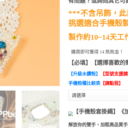
有問題？或詢問其它可
行評分
***不含吊飾，
挑選適合手機殼製
製作約10~14天
購買即可獲得 14 熊熊金！
【必填】【選擇喜歡的
【升級水鑽殼】
【型號支援請
手機殼種比較表
【請點我】
【手機殼套掛繩】《
解放你的雙手，加粗高品質手機