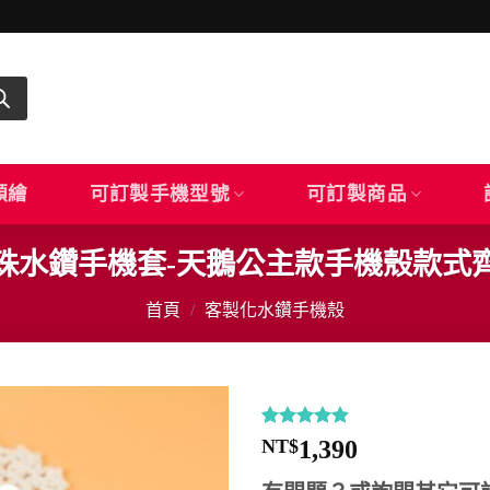
顏繪
可訂製手機型號
可訂製商品
珠水鑽手機套-天鵝公主款手機殼款式
首頁
/
客製化水鑽手機殼
評分
12
4.83
NT$
1,390
/ 5，已有
位顧客進