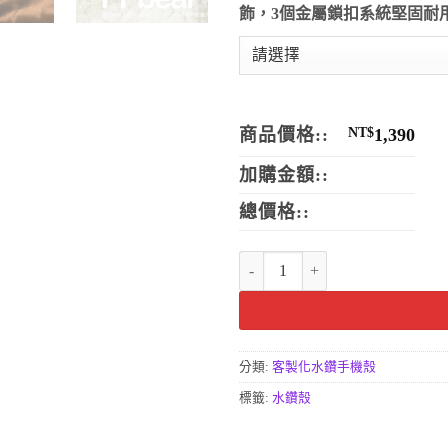
飾，3個金屬鎖扣系統堅固耐
商品價格::
NT$
1,390
加購金額::
總價格::
珍珠水鑽手機套-天鵝公主款手機
分類:
客製化水鑽手機殼
標籤:
水鑽殼