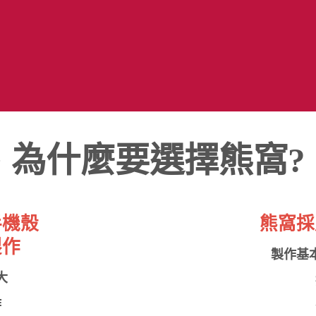
為什麼要選擇熊窩?
手機殼
熊窩採
製作
製作基
大
作