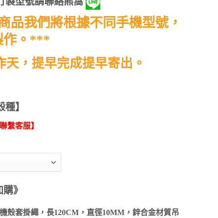
訂製型號請聯絡熊窩
此商品我們將根據不同手機型號，
作。***
工作天，提早完成提早寄出。
殼種】
聯繫客服】
加購》
殼套掛繩，長120CM，直徑10MM，鋅合金材質吊