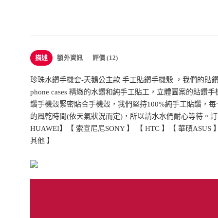
描述
額外資訊
評價 (12)
珍珠水鑽手機套-天鵝公主款 手工貼鑽手機殼 ，我們的貼
phone cases 精緻的水鑽和純手工貼工，立體圖
鑽手機殼緊密貼合手機殼，我們堅持100%純手工貼鑽，每一
的風乾時間(依天氣狀況而定)，所以請水水們耐心等待。訂製你的
HUAWEI】【 索宣尼尼SONY 】 【 HTC 】【 華碩ASUS 
其他 】