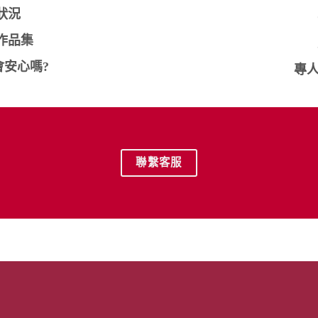
狀況
作品集
安心嗎?
專人
聯繫客服