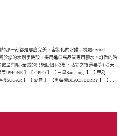
一刻都是那麼完美，客制化的水鑽手機殼crystal
造專屬於您的水鑽手機殼，採用進口高品質專用膠水。訂做的貼
數量有限~全鑽的只能貼個1~2隻，貼完之後還要等1~2天
E 】【 OPPO 】【 三星Samsung 】【 華為
果手機SUGAR 】【 夏普 】 【黑莓機BLACKBERRY 】【 …