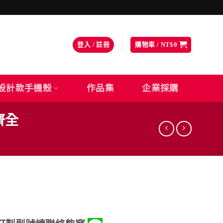
登入 / 註冊
購物車 /
NT$
0
設計款手機殼
作品集
企業採購
齊全