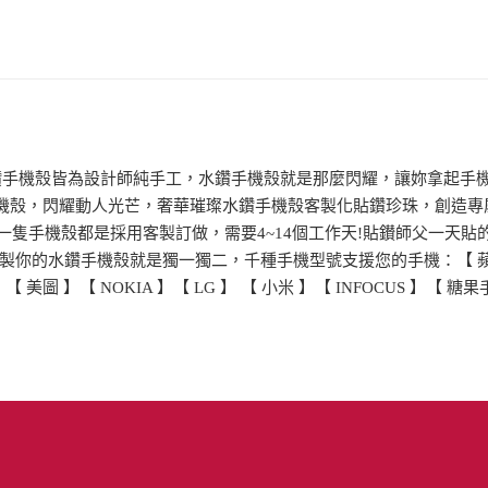
鑽手機殼皆為設計師純手工，水鑽手機殼就是那麼閃耀，讓妳拿起手機的那
案的貼鑽手機殼，閃耀動人光芒，奢華璀璨水鑽手機殼客製化貼鑽珍珠，創
隻手機殼都是採用客製訂做，需要4~14個工作天!貼鑚師父一天貼的
水鑽手機殼就是獨一獨二，千種手機型號支援您的手機：【 蘋果IPHON
】【 美圖 】【 NOKIA 】【 LG 】 【 小米 】【 INFOCUS 】【 糖