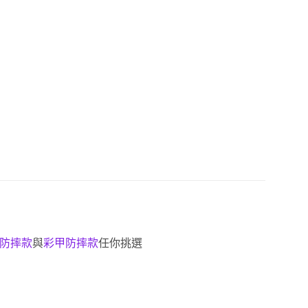
防摔款
與
彩甲防摔款
任你挑選