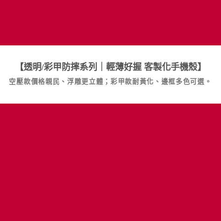
【透明/彩甲防摔系列｜輕薄好握
客製化手機殼
】
空壓款價格親民、浮雕更立體；彩甲款耐黃化、邊框多色可選。