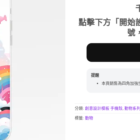
行評分
價
價
格：
格：
NT$590。
NT$
點擊下方「開始
號
提醒
本頁銷售為四角加強
分類:
創意設計模板 手機殼
,
動物系
標籤:
動物