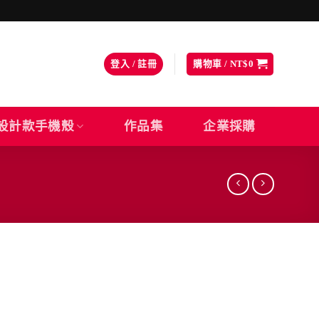
登入 / 註冊
購物車 /
NT$
0
設計款手機殼
作品集
企業採購