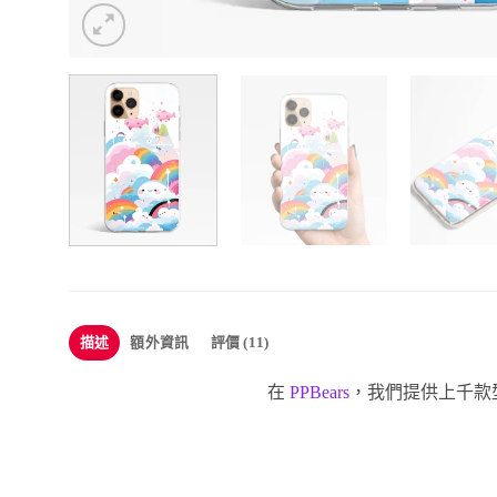
描述
額外資訊
評價 (11)
在
PPBears
，我們提供上千款