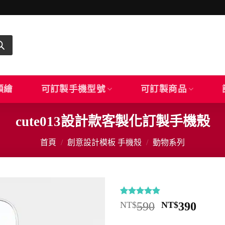
顏繪
可訂製手機型號
可訂製商品
cute013設計款客製化訂製手機殼
首頁
/
創意設計模板 手機殼
/
動物系列
評分
11
4.91
原
目
NT$
590
NT$
390
/ 5，已有
始
前
位顧客進