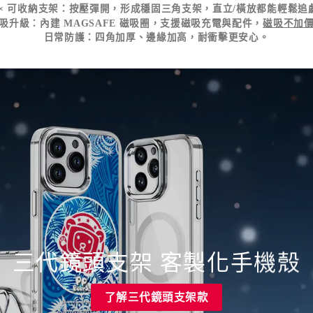
× 可收納支架
：按壓彈開，形成穩固三角支架，直立/橫放都能輕鬆追
吸升級
：內建 MAGSAFE 磁吸圈，支援磁吸充電與配件，
磁吸不加
日常防護
：四角加厚、邊緣加高，耐衝擊更安心。
三代鏡頭支架 客製化手機殼
了解三代鏡頭支架款