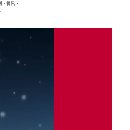
劇、視訊。
價
。