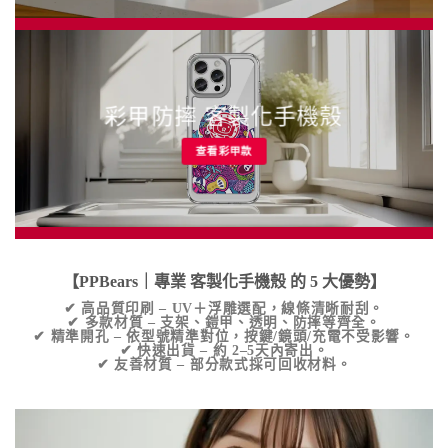
彩甲防摔 客製化手機殼
查看彩甲款
【PPBears｜專業
客製化手機殼
的 5 大優勢】
✔
高品質印刷
– UV＋浮雕選配，線條清晰耐刮。
✔
多款材質
– 支架、鎧甲、透明、防摔等齊全。
✔
精準開孔
– 依型號精準對位，按鍵/鏡頭/充電不受影響。
✔
快速出貨
– 約 2–5天內寄出。
✔
友善材質
– 部分款式採可回收材料。