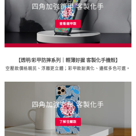
四角加強鎧甲 客製化手
機殼
查看鎧甲款
【透明/彩甲防摔系列｜輕薄好握
客製化手機殼
】
空壓款價格親民、浮雕更立體；彩甲款耐黃化、邊框多色可選。
四角加強空壓 客製化手
機殼
了解空壓款