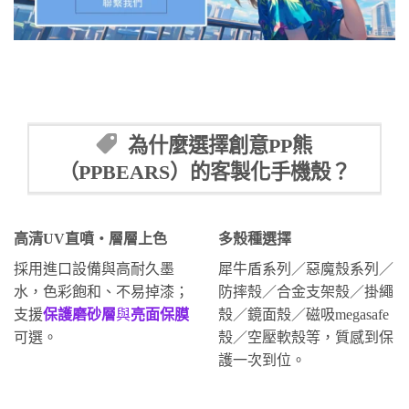
為什麼選擇創意PP熊
（PPBEARS）的客製化手機殼？
高清UV直噴・層層上色
多殼種選擇
採用進口設備與高耐久墨
犀牛盾系列／惡魔殼系列／
水，色彩飽和、不易掉漆；
防摔殼／合金支架殼／掛繩
支援
保護磨砂層
與
亮面保膜
殼／鏡面殼／磁吸megasafe
可選。
殼／空壓軟殼等，質感到保
護一次到位。