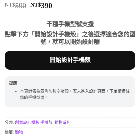
評分
12
5
/
原
目
NT$
590
NT$
390
5，已有
位
始
前
顧客進行評
分
價
價
千種手機型號支援
格：
格：
NT$590。
NT$390。
點擊下方「開始設計手機殼」之後選擇適合您的型
號，就可以開始設計囉
開始設計手機殼
提醒
本頁銷售為四角加強空壓殼，若未進入設計頁面，下單請備註
您的手機型號。
分類:
創意設計模板 手機殼
,
動物系列
標籤:
動物