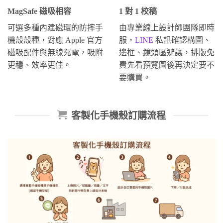
MagSafe 磁吸相容
1 對 1 校稿
可選多種內建磁環的防摔手
由專業線上設計師團隊即時
機殼殼種，對應 Apple 官方
服，
LINE
私訊確認構圖、
磁吸配件與無線充電，吸附
邊框、鏡頭區避讓，排版免
更穩、效率更佳。
費先看預覽圖後再決定要不
要購買。
客製化手機殼訂購流程