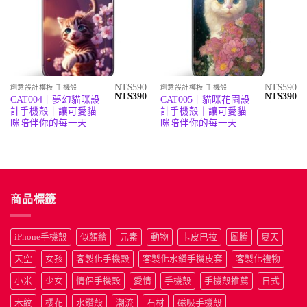
NT$
590
NT$
590
創意設計模板 手機殼
創意設計模板 手機殼
原
目
原
目
NT$
390
NT$
390
CAT004｜夢幻貓咪設
CAT005｜貓咪花園設
始
前
始
前
計手機殼｜讓可愛貓
計手機殼｜讓可愛貓
價
價
價
價
格：
格：
格：
格
咪陪伴你的每一天
咪陪伴你的每一天
NT$590。
NT$390。
NT$590。
N
商品標籤
iPhone手機殼
似顏繪
元素
動物
卡皮巴拉
圖騰
夏天
天空
女孩
客製化手機殼
客製化水鑽手機皮套
客製化禮物
小米
少女
情侶手機殼
愛情
手機殼
手機殼推薦
日式
木紋
櫻花
水鑽殼
潮流
石材
磁吸手機殼