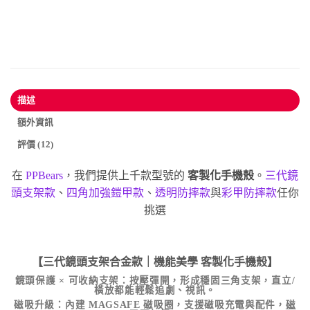
描述
額外資訊
評價 (12)
在
PPBears
，我們提供上千款型號的
客製化手機殼
。
三代鏡
頭支架款
、
四角加強鎧甲款
、
透明防摔款
與
彩甲防摔款
任你
挑選
【三代鏡頭支架合金款｜機能美學
客製化手機殼
】
鏡頭保護 × 可收納支架
：按壓彈開，形成穩固三角支架，直立/
橫放都能輕鬆追劇、視訊。
磁吸升級
：內建 MAGSAFE 磁吸圈，支援磁吸充電與配件，
磁