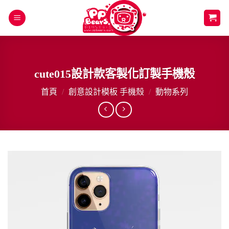
Skip
to
content
cute015設計款客製化訂製手機殼
首頁
/
創意設計模板 手機殼
/
動物系列