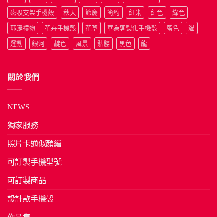
磁吸支架手機殼
秋天
節慶
簡約
紅米
紅色
綠色
耶誕禮物
花卉手機殼
花草
華為客製化手機殼
藍色
貓
運動
銀河
靛色
風景
骷髏
黑色
龍
關於我們
NEWS
獨家服務
照片卡通似顏繪
可訂製手機型號
可訂製商品
設計款手機殼