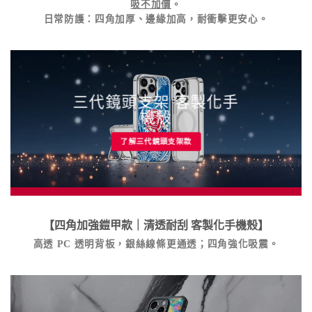
吸不加價
。
日常防護
：四角加厚、邊緣加高，耐衝擊更安心。
三代鏡頭支架 客製化手
機殼
了解三代鏡頭支架款
【四角加強鎧甲款｜清透耐刮
客製化手機殼
】
高透 PC 透明背板，銀絲線條更通透；四角強化吸震。