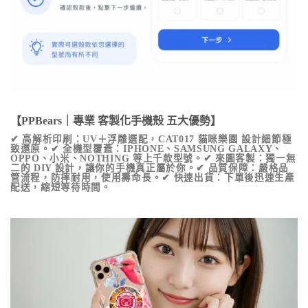
【PPBears｜專業 客製化手機殼 五大優勢】
✔ 高解析印刷：UV＋浮雕選配，
CAT017 貓咪樂園
設計細節極
致還原。✔ 全機型覆蓋：IPHONE、SAMSUNG GALAXY、
OPPO、小米、NOTHING 等上千款型號。✔ 來圖客製：獨一無
二的 DIY 設計，讓你的手機真正屬於你。✔ 品質保障：嚴格品
管流程，防摔耐用，使用壽命長。✔ 快速出貨：下單後迅速生產
配送，縮短等待時間。