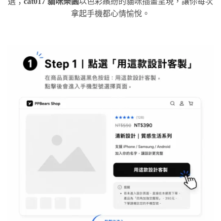
選；
cat017 貓咪樂園
以色彩繽紛的貓咪插畫呈現，讓你每次
拿起手機都心情愉悅。