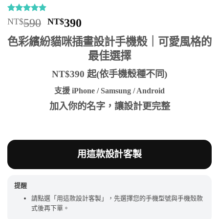
評分
14
4.86
原
目
NT$
590
NT$
390
/ 5，已有
始
前
位顧客進
色彩繽紛貓咪插畫設計手機殼｜可愛風格的
行評分
價
價
最佳選擇
格：
格：
NT$590。
NT$390。
NT$390 起(依手機殼種不同)
支援 iPhone / Samsung / Android
加入你的名字，讓設計更完整
用這款設計客製
提醒
請點選「用這款設計客製」，先選擇您的手機型號與手機殼款
式後再下單。