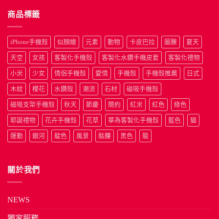
商品標籤
iPhone手機殼
似顏繪
元素
動物
卡皮巴拉
圖騰
夏天
天空
女孩
客製化手機殼
客製化水鑽手機皮套
客製化禮物
小米
少女
情侶手機殼
愛情
手機殼
手機殼推薦
日式
木紋
櫻花
水鑽殼
潮流
石材
磁吸手機殼
磁吸支架手機殼
秋天
節慶
簡約
紅米
紅色
綠色
耶誕禮物
花卉手機殼
花草
華為客製化手機殼
藍色
貓
運動
銀河
靛色
風景
骷髏
黑色
龍
關於我們
NEWS
獨家服務