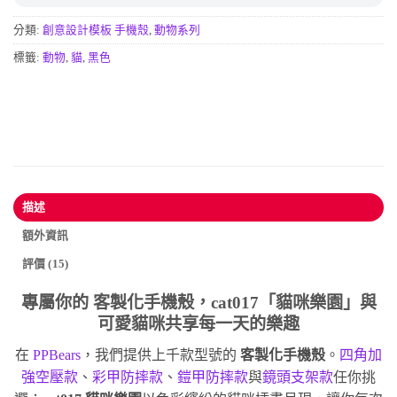
分類:
創意設計模板 手機殼
,
動物系列
標籤:
動物
,
貓
,
黑色
描述
額外資訊
評價 (15)
專屬你的
客製化手機殼
，cat017「貓咪樂園」與
可愛貓咪共享每一天的樂趣
在
PPBears
，我們提供上千款型號的
客製化手機殼
。
四角加
強空壓款
、
彩甲防摔款
、
鎧甲防摔款
與
鏡頭支架款
任你挑