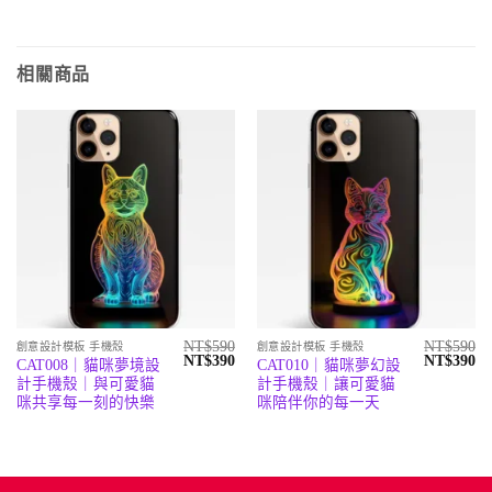
相關商品
NT$
590
NT$
590
創意設計模板 手機殼
創意設計模板 手機殼
原
目
原
目
NT$
390
NT$
390
CAT008｜貓咪夢境設
CAT010｜貓咪夢幻設
始
前
始
前
計手機殼｜與可愛貓
計手機殼｜讓可愛貓
價
價
價
價
格：
格：
格：
格
咪共享每一刻的快樂
咪陪伴你的每一天
NT$590。
NT$390。
NT$590。
N