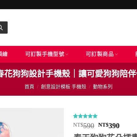
顏繪
可訂製手機型號
可訂製商品
66｜春花狗狗設計手機殼｜讓可愛狗狗陪
首頁
/
創意設計模板 手機殼
/
動物系列
評分
12
5
/
原
目
NT$
590
NT$
390
5，已有
位
始
前
顧客進行評