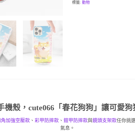
標籤:
動物
手機殼
，cute066「春花狗狗」讓可愛
四角加強空壓款
、
彩甲防摔款
、
鎧甲防摔款
與
鏡頭支架款
任你挑
氣息。