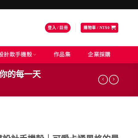
登入 / 註冊
購物車 /
NT$
0
設計款手機殼
作品集
企業採購
伴你的每一天