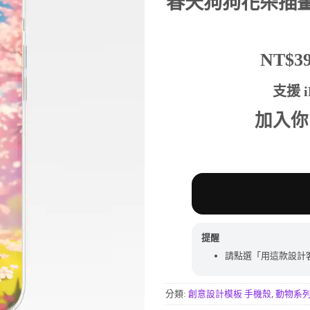
春天狗狗花朵插
分
價
價
格：
格：
NT$590。
NT$
NT$
支援 iP
加入你
提醒
請點選「用這款設計
分類:
創意設計模板 手機殼
,
動物系