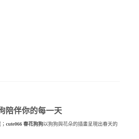
狗狗陪伴你的每一天
選；
cute066 春花狗狗
以狗狗與花朵的插畫呈現出春天的