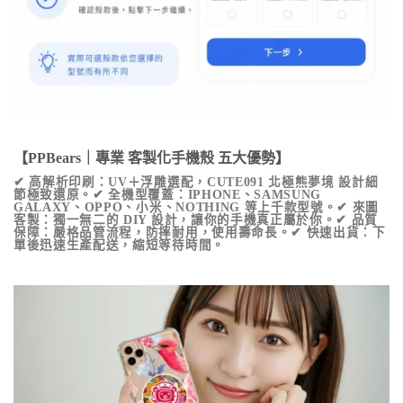
【PPBears｜專業 客製化手機殼 五大優勢】
✔ 高解析印刷：UV＋浮雕選配，
CUTE091 北極熊夢境
設計細
節極致還原。✔ 全機型覆蓋：IPHONE、SAMSUNG
GALAXY、OPPO、小米、NOTHING 等上千款型號。✔ 來圖
客製：獨一無二的 DIY 設計，讓你的手機真正屬於你。✔ 品質
保障：嚴格品管流程，防摔耐用，使用壽命長。✔ 快速出貨：下
單後迅速生產配送，縮短等待時間。