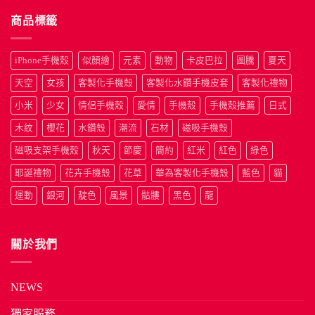
商品標籤
iPhone手機殼
似顏繪
元素
動物
卡皮巴拉
圖騰
夏天
天空
女孩
客製化手機殼
客製化水鑽手機皮套
客製化禮物
小米
少女
情侶手機殼
愛情
手機殼
手機殼推薦
日式
木紋
櫻花
水鑽殼
潮流
石材
磁吸手機殼
磁吸支架手機殼
秋天
節慶
簡約
紅米
紅色
綠色
耶誕禮物
花卉手機殼
花草
華為客製化手機殼
藍色
貓
運動
銀河
靛色
風景
骷髏
黑色
龍
關於我們
NEWS
獨家服務