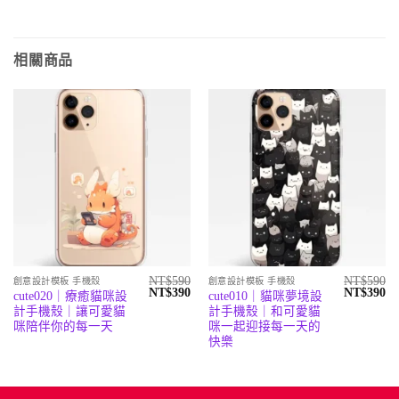
相關商品
NT$
590
NT$
590
創意設計模板 手機殼
創意設計模板 手機殼
原
目
原
目
NT$
390
NT$
390
cute020｜療癒貓咪設
cute010｜貓咪夢境設
始
前
始
前
計手機殼｜讓可愛貓
計手機殼｜和可愛貓
價
價
價
價
格：
格：
格：
格
咪陪伴你的每一天
咪一起迎接每一天的
NT$590。
NT$390。
NT$590。
N
快樂