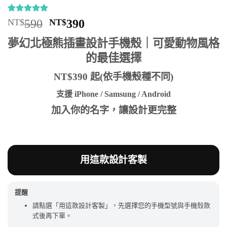
評分
17
4.94
原
目
NT$
590
NT$
390
/ 5，已有
始
前
位顧客進
夢幻北極熊插畫設計手機殼｜可愛動物風格
行評分
價
價
的最佳選擇
格：
格：
NT$590。
NT$390。
NT$390 起(依手機殼種不同)
支援 iPhone / Samsung / Android
加入你的名字，讓設計更完整
用這款設計客製
提醒
請點選「用這款設計客製」，先選擇您的手機型號與手機殼款
式後再下單。