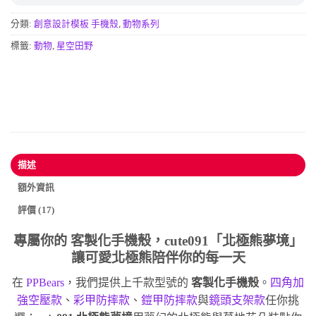
分類:
創意設計模板 手機殼
,
動物系列
標籤:
動物
,
星空田野
描述
額外資訊
評價 (17)
專屬你的
客製化手機殼
，cute091「北極熊夢境」
讓可愛北極熊陪伴你的每一天
在
PPBears
，我們提供上千款型號的
客製化手機殼
。
四角加
強空壓款
、
彩甲防摔款
、
鎧甲防摔款
與
鏡頭支架款
任你挑