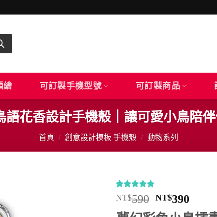
顏繪
可訂製手機型號
可訂製商品
09｜鳥語花香設計手機殼｜讓可愛小鳥陪
首頁
/
創意設計模板 手機殼
/
動物系列
評分
13
4.92
原
目
NT$
590
NT$
390
/ 5，已有
始
前
位顧客進