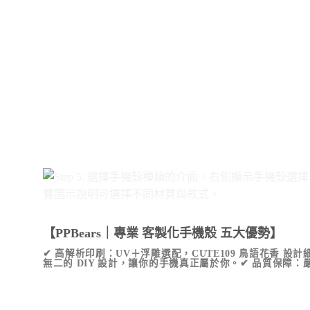
【PPBears｜專業 客製化手機殼 五大優勢】
✔ 高解析印刷：UV＋浮雕選配，
CUTE109 鳥語花香
設計細
無二的 DIY 設計，讓你的手機真正屬於你。✔ 品質保