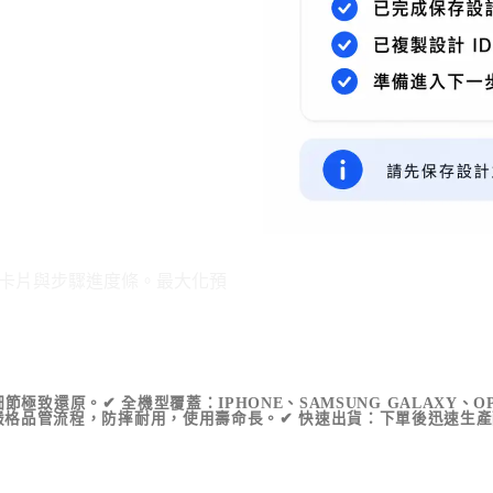
節極致還原。✔ 全機型覆蓋：IPHONE、SAMSUNG GALAXY、
障：嚴格品管流程，防摔耐用，使用壽命長。✔ 快速出貨：下單後迅速生