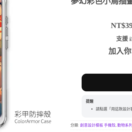
夢幻彩色小鳥插
行評分
價
價
格：
格：
NT$590。
NT$
NT$
支援 iP
加入你
提醒
請點選「用這款設計
分類:
創意設計模板 手機殼
,
動物系