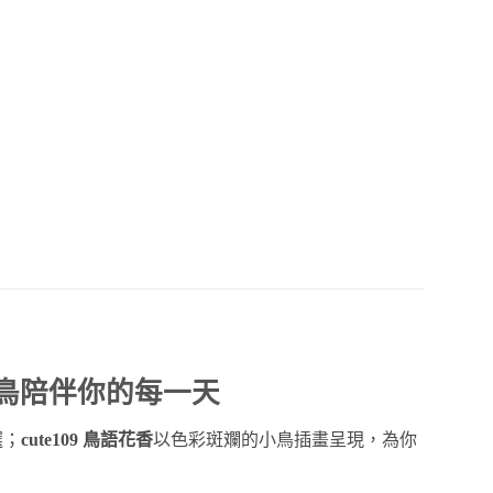
小鳥陪伴你的每一天
選；
cute109 鳥語花香
以色彩斑斕的小鳥插畫呈現，為你