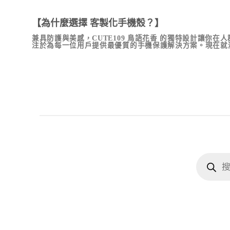
【為什麼選擇 客製化手機殼？】
兼具防護與美感，
CUTE109 鳥語花香
的獨特設計讓你在人群
注於為每一位用戶提供最優質的手機保護解決方案。現在就
Products
search