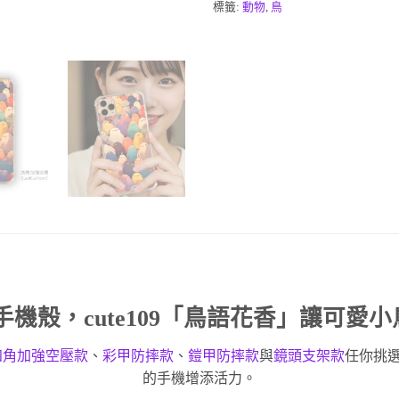
標籤:
動物
,
鳥
手機殼
，cute109「鳥語花香」讓可愛
四角加強空壓款
、
彩甲防摔款
、
鎧甲防摔款
與
鏡頭支架款
任你挑
的手機增添活力。