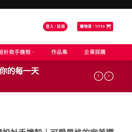
登入 / 註冊
購物車 /
NT$
0
設計款手機殼
作品集
企業採購
伴你的每一天