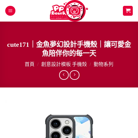
Skip
to
content
cute171｜金魚夢幻設計手機殼｜讓可愛金
魚陪伴你的每一天
首頁
/
創意設計模板 手機殼
/
動物系列