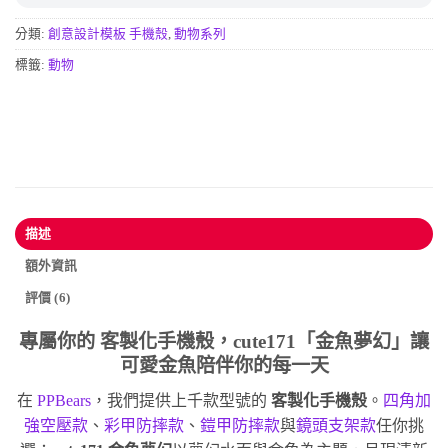
分類:
創意設計模板 手機殼
,
動物系列
標籤:
動物
描述
額外資訊
評價 (6)
專屬你的
客製化手機殼
，cute171「金魚夢幻」讓
可愛金魚陪伴你的每一天
在
PPBears
，我們提供上千款型號的
客製化手機殼
。
四角加
強空壓款
、
彩甲防摔款
、
鎧甲防摔款
與
鏡頭支架款
任你挑