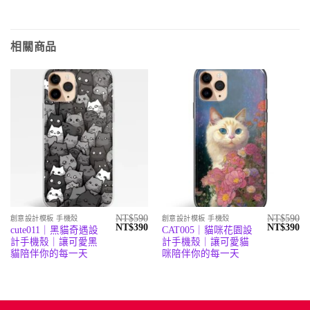
相關商品
NT$
590
NT$
590
創意設計模板 手機殼
創意設計模板 手機殼
原
目
原
目
NT$
390
NT$
390
cute011｜黑貓奇遇設
CAT005｜貓咪花園設
始
前
始
前
計手機殼｜讓可愛黑
計手機殼｜讓可愛貓
價
價
價
價
格：
格：
格：
格
貓陪伴你的每一天
咪陪伴你的每一天
NT$590。
NT$390。
NT$590。
N