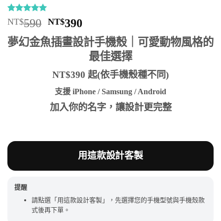
評分
6
5
/
原
目
NT$
590
NT$
390
5，已有
位
始
前
顧客進行評
夢幻金魚插畫設計手機殼｜可愛動物風格的
分
價
價
最佳選擇
格：
格：
NT$590。
NT$390。
NT$390 起(依手機殼種不同)
支援 iPhone / Samsung / Android
加入你的名字，讓設計更完整
用這款設計客製
提醒
請點選「用這款設計客製」，先選擇您的手機型號與手機殼款
式後再下單。