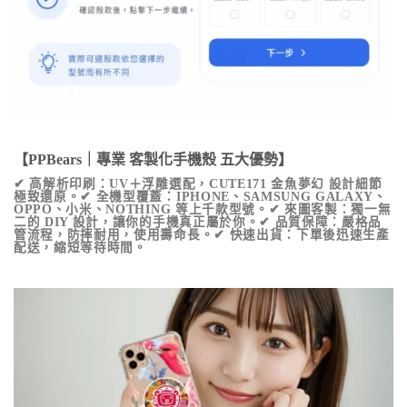
【PPBears｜專業 客製化手機殼 五大優勢】
✔ 高解析印刷：UV＋浮雕選配，
CUTE171 金魚夢幻
設計細節
極致還原。✔ 全機型覆蓋：IPHONE、SAMSUNG GALAXY、
OPPO、小米、NOTHING 等上千款型號。✔ 來圖客製：獨一無
二的 DIY 設計，讓你的手機真正屬於你。✔ 品質保障：嚴格品
管流程，防摔耐用，使用壽命長。✔ 快速出貨：下單後迅速生產
配送，縮短等待時間。