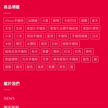
商品標籤
iPhone手機殼
似顏繪
元素
動物
卡皮巴拉
圖騰
夏天
天空
女孩
客製化手機殼
客製化水鑽手機皮套
客製化禮物
小米
少女
情侶手機殼
愛情
手機殼
手機殼推薦
日式
木紋
櫻花
水鑽殼
潮流
石材
磁吸手機殼
磁吸支架手機殼
秋天
節慶
簡約
紅米
紅色
綠色
耶誕禮物
花卉手機殼
花草
華為客製化手機殼
藍色
貓
運動
銀河
靛色
風景
骷髏
黑色
龍
關於我們
NEWS
獨家服務