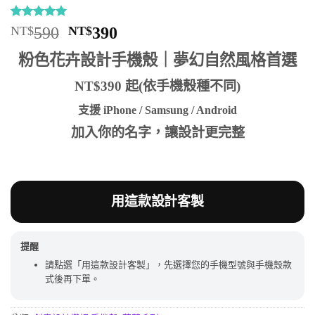
評分
11
5
/
原
目
NT$
590
NT$
390
5，已有
位
始
前
顧客進行評
粉色花卉設計手機殼｜夢幻自然風格首選
分
價
價
格：
格：
NT$390 起(依手機殼種不同)
NT$590。
NT$390。
支援 iPhone / Samsung / Android
加入你的名字，讓設計更完整
用這款設計客製
提醒
請點選「用這款設計客製」，先選擇您的手機型號與手機殼款
式後再下單。