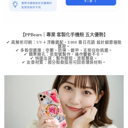
【PPBears｜專業
客製化手機殼
五大優勢】
✔
高解析印刷
：UV＋浮雕選配，
E008 春日花語
設計細節極致
還原。
✔
多殼型選擇
：空壓、防摔、鎧甲、支架任你挑選。
✔
精準開孔
：依型號製作，操作靈敏不卡。
✔
快速出貨
：製作期短、流程簡易。
✔
友善材質
：部分殼款採用可回收環保材料。