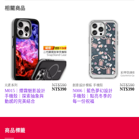
相關商品
NT$
590
NT$
590
元素系列
創意設計模板 手機殼
原
目
原
目
NT$
390
NT$
390
M015｜煙霧魅影設計
N006｜藍色夢幻設計
始
前
始
前
手機殼｜探索抽象與
手機殼｜點亮冬季的
價
價
價
價
格：
格：
格：
格
動感的完美結合
每一份祝福
NT$590。
NT$390。
NT$590。
N
商品標籤