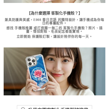
【為什麼選擇
客製化手機殼
？】
兼具防護與美感，
E008 春日花語
的獨特設計，讓手機成為你每
日的專屬配件。
想找
手機殼推薦
或打造獨一無二的
客製化手機殼
？照片、插
畫、情侶對殼、毛孩紀念都能實現。
立即開始
保護殼訂製
，讓設計陪伴你的每一天。