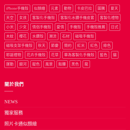
iPhone手機殼
似顏繪
元素
動物
卡皮巴拉
圖騰
夏天
天空
女孩
客製化手機殼
客製化水鑽手機皮套
客製化禮物
小米
少女
情侶手機殼
愛情
手機殼
手機殼推薦
日式
木紋
櫻花
水鑽殼
潮流
石材
磁吸手機殼
磁吸支架手機殼
秋天
節慶
簡約
紅米
紅色
綠色
耶誕禮物
花卉手機殼
花草
華為客製化手機殼
藍色
貓
運動
銀河
靛色
風景
骷髏
黑色
龍
關於我們
NEWS
獨家服務
照片卡通似顏繪