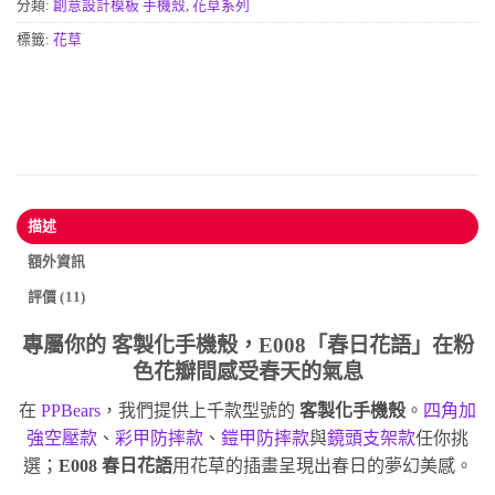
分類:
創意設計模板 手機殼
,
花草系列
標籤:
花草
描述
額外資訊
評價 (11)
專屬你的
客製化手機殼
，E008「春日花語」在粉
色花瓣間感受春天的氣息
在
PPBears
，我們提供上千款型號的
客製化手機殼
。
四角加
強空壓款
、
彩甲防摔款
、
鎧甲防摔款
與
鏡頭支架款
任你挑
選；
E008 春日花語
用花草的插畫呈現出春日的夢幻美感。