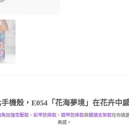
化手機殼
，E054「花海夢境」在花卉中
四角加強空壓款
、
彩甲防摔款
、
鎧甲防摔款
與
鏡頭支架款
任你挑
美感。