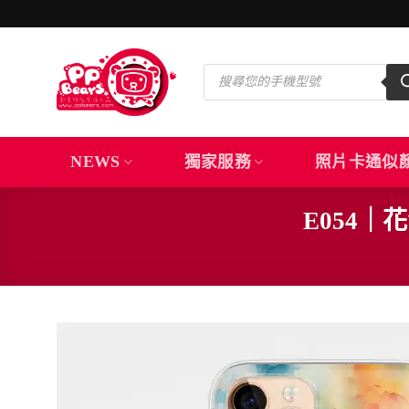
Skip
to
content
Products
search
NEWS
獨家服務
照片卡通似
E054