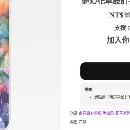
夢幻花草設計
行評分
價
價
格：
格：
NT$
NT$590。
NT$
支援 iP
加入你
提醒
請點選「用這款設計
分類:
創意設計模板 手機殼
,
花草系
標籤:
花草