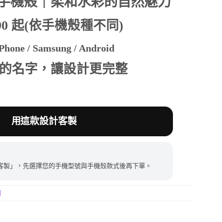
手機殼｜柔和水彩的自然魅力
390 起(依手機殼種不同)
390。
hone / Samsung / Android
的名字，讓設計更完整
用這款設計客製
客製」，先選擇您的手機型號與手機殼款式後再下單。
列