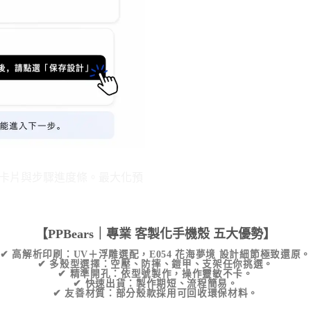
【PPBears｜專業
客製化手機殼
五大優勢】
✔
高解析印刷
：UV＋浮雕選配，
E054 花海夢境
設計細節極致還原。
✔
多殼型選擇
：空壓、防摔、鎧甲、支架任你挑選。
✔
精準開孔
：依型號製作，操作靈敏不卡。
✔
快速出貨
：製作期短、流程簡易。
✔
友善材質
：部分殼款採用可回收環保材料。