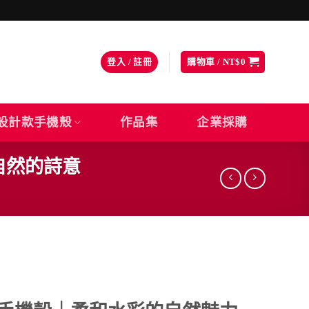
登入 / 註冊
購物車 /
NT$
0
設計款手機殼
作品集
企業採購
自然的詩意