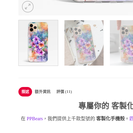
描述
額外資訊
評價 (11)
專屬你的
客製
在
PPBears
，我們提供上千款型號的
客製化手機殼
。