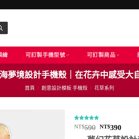
顏繪
可訂製手機型號
可訂製商品
｜花海夢境設計手機殼｜在花卉中感受大
首頁
/
創意設計模板 手機殼
/
花草系列
評分
11
4.91
原
目
NT$
590
NT$
390
/ 5，已有
始
前
位顧客進