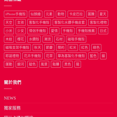
iPhone手機殼
似顏繪
元素
動物
卡皮巴拉
圖騰
夏天
天空
女孩
客製化手機殼
客製化水鑽手機皮套
客製化禮物
小米
少女
情侶手機殼
愛情
手機殼
手機殼推薦
日式
木紋
櫻花
水鑽殼
潮流
石材
磁吸手機殼
磁吸支架手機殼
秋天
節慶
簡約
紅米
紅色
綠色
耶誕禮物
花卉手機殼
花草
華為客製化手機殼
藍色
貓
運動
銀河
靛色
風景
骷髏
黑色
龍
關於我們
NEWS
獨家服務