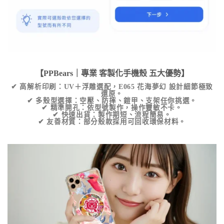
【PPBears｜專業
客製化手機殼
五大優勢】
✔
高解析印刷
：UV＋浮雕選配，
E065 花海夢幻
設計細節極致
還原。
✔
多殼型選擇
：空壓、防摔、鎧甲、支架任你挑選。
✔
精準開孔
：依型號製作，操作靈敏不卡。
✔
快速出貨
：製作期短、流程簡易。
✔
友善材質
：部分殼款採用可回收環保材料。