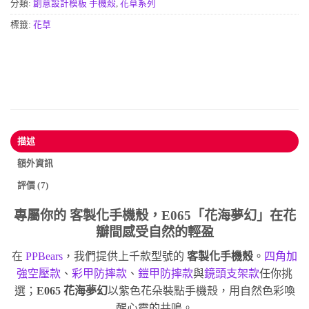
分類:
創意設計模板 手機殼
,
花草系列
標籤:
花草
描述
額外資訊
評價 (7)
專屬你的
客製化手機殼
，E065「花海夢幻」在花
瓣間感受自然的輕盈
在
PPBears
，我們提供上千款型號的
客製化手機殼
。
四角加
強空壓款
、
彩甲防摔款
、
鎧甲防摔款
與
鏡頭支架款
任你挑
選；
E065 花海夢幻
以紫色花朵裝點手機殼，用自然色彩喚
醒心靈的共鳴。