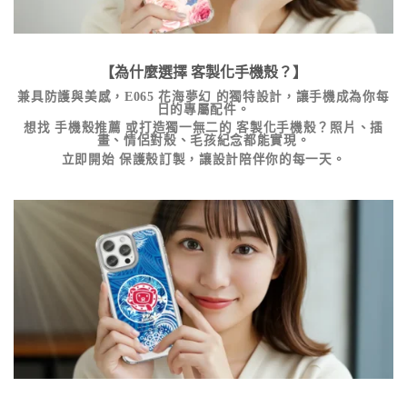
【為什麼選擇
客製化手機殼
？】
兼具防護與美感，
E065 花海夢幻
的獨特設計，讓手機成為你每
日的專屬配件。
想找
手機殼推薦
或打造獨一無二的
客製化手機殼
？照片、插
畫、情侶對殼、毛孩紀念都能實現。
立即開始
保護殼訂製
，讓設計陪伴你的每一天。