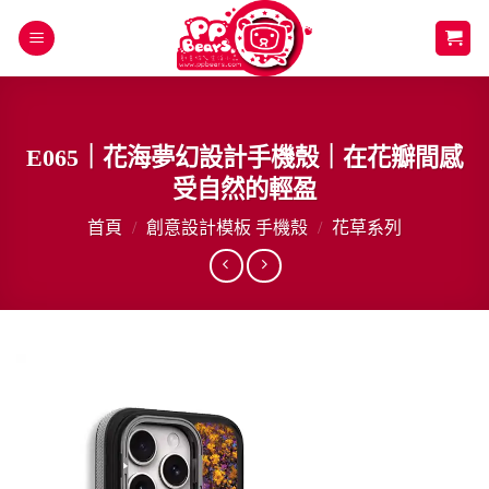
Skip
to
content
E065｜花海夢幻設計手機殼｜在花瓣間感
受自然的輕盈
首頁
/
創意設計模板 手機殼
/
花草系列