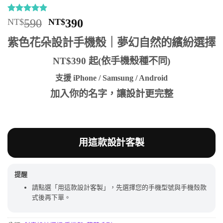
評分
7
4.86
原
目
NT$
590
NT$
390
/ 5，已有
始
前
位顧客進
紫色花朵設計手機殼｜夢幻自然的繽紛選擇
行評分
價
價
格：
格：
NT$390 起(依手機殼種不同)
NT$590。
NT$390。
支援 iPhone / Samsung / Android
加入你的名字，讓設計更完整
用這款設計客製
提醒
請點選「用這款設計客製」，先選擇您的手機型號與手機殼款
式後再下單。