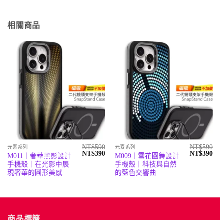
相關商品
NT$
590
NT$
590
元素系列
元素系列
原
目
原
目
NT$
390
NT$
390
M011｜奢華黑影設計
M009｜雪花圓舞設計
始
前
始
前
手機殼｜在光影中展
手機殼｜科技與自然
價
價
價
價
格：
格：
格：
格
現奢華的圓形美感
的藍色交響曲
NT$590。
NT$390。
NT$590。
N
商品標籤